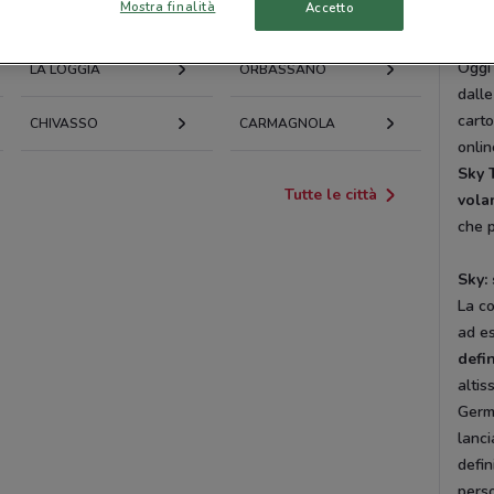
Mostra finalità
Accetto
setto
BEINASCO
SETTIMO TORINESE
canal
Oggi 
LA LOGGIA
ORBASSANO
dalle
carto
CHIVASSO
CARMAGNOLA
onlin
Sky 
Tutte le città
vola
che p
Sky: 
La co
ad es
defi
altis
Germa
lanci
defin
perso