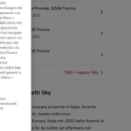
sulle
amo bisogno del
Strada Della Pronda, 52\94 Torino
 personali con
3.4 km
CHIUSO
o a Menu >
bblicitarie che
vigazione su
Via Nizza, 230 Torino
e hai navigato
3.8 km
CHIUSO
(nel caso in cui
ificativi del
ettività e le
Via Nizza, 230 Torino
stra Privacy
cato,
3.8 km
e tue
la nostra App.
Tutti i negozi Sky
nti generici e
 a Menu >
erte e pacchetti Sky
fini
sonalizzati,
è la prima media company presente in Italia, facente
zi.
 del gruppo Sky plc, leader indiscusso
intrattenimento in Europa. Nata nel 2003 dalla fusione di
m e Telepiù, inizia fin da subito ad affermarsi nel