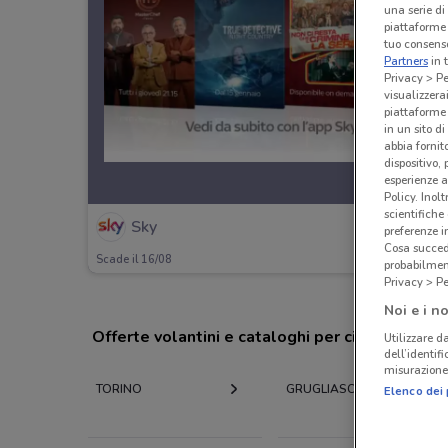
una serie di
piattaforme 
tuo consenso
Partners
in 
Privacy > Pe
visualizzera
piattaforme 
in un sito d
abbia fornit
dispositivo,
esperienze a
Policy. Inolt
scientifiche
Sky
preferenze 
Cosa succede
Scade il 16/08
probabilmen
Privacy > Pe
Noi e i no
Offerte volantini e cataloghi per città nelle vi
Utilizzare da
dell’identif
misurazione 
TORINO
GRUGLIASCO
Elenco dei 