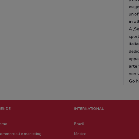
esig
un’of
in al
A ,Se
sport
itali
dedic
appas
arte
non v
Go
h
ZIENDE
INTERNATIONAL
iamo
Brazil
commerciali e marketing
Mexico