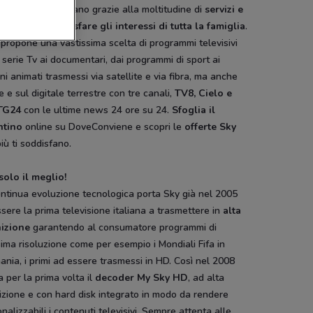
re televisivo italiano grazie alla moltitudine di
servizi e
i adatti a soddisfare gli interessi di tutta la famiglia
.
propone una vastissima scelta di programmi televisivi
 serie Tv ai documentari, dai programmi di sport ai
ni animati trasmessi via satellite e via fibra, ma anche
e e sul digitale terrestre con tre canali,
TV8, Cielo e
TG24
con le ultime news 24 ore su 24.
Sfoglia il
ntino
online su DoveConviene e scopri le
offerte Sky
iù ti soddisfano.
solo il meglio!
ntinua evoluzione tecnologica porta Sky già nel 2005
sere la prima televisione italiana a trasmettere in
alta
nizione
garantendo al consumatore programmi di
sima risoluzione come per esempio i Mondiali Fifa in
nia, i primi ad essere trasmessi in HD. Così nel 2008
a per la prima volta il
decoder My Sky HD
, ad alta
izione e con hard disk integrato in modo da rendere
nalizzabili i contenuti televisivi. Sempre attenta alle