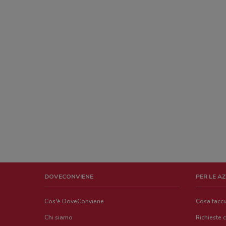
DOVECONVIENE
PER LE A
Cos'è DoveConviene
Cosa facc
Chi siamo
Richieste 