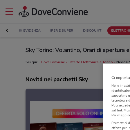
IN EVIDENZA
IPER E SUPER
DISCOUNT
ELETTRON
Sky Torino: Volantino, Orari di apertura e 
Sei qui:
DoveConviene
Offerte Elettronica a Torino
Negozi 
Ci importa
Novitá nei pacchetti Sky
Noi e i nostr
identificato
supportino g
tecnologie d
Puoi accede
sul link Mos
Per maggiori
Permettici d
offerte per 