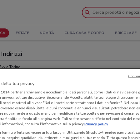
ICA
ESTATE
NOVITÀ
CURA CASA E CORPO
BRICOLAGE
Indirizzi
Sky a Torino
Contin
 della tua privacy
Ind
i
1014
partner archiviamo e accediamo ai dati personali, come i dati di navigazione g
ri univoci, sul tuo dispositivo. Selezionando Accetto, abiliti le tecnologie di tracciame
li scopi mostrati alla voce "Noi e i nostri partner trattiamo i dati da fornire". Nel caso 
ovessero essere disabilitate, alcuni contenuti e annunci visualizzati potrebbero non ess
re nuovamente a questo menu per modificare le tue scelte o per revocare il consenso
tra finalità in fondo alla pagina web. Tali scelte avranno effetto nel contesto del nost
 informazioni, consulta l'Informativa sulla privacy.
Privacy policy
i fornirti offerte più vicine ai tuoi bisogni: Utilizzando Shopfully/Tiendeo puoi visualizz
i tuoi acquisti quotidiani più attinenti ai tuoi gusti e al tuo mondo. Tutto questo è possi