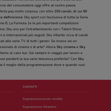
enze del consumatore oggi offre al nostro paese
ferta pay molto corposa, con oltre
150 canali, di cui 60
ta definizione
: Sky sport con l’esclusiva di tutta la Serie
rie B, La Formula 1e le più importanti competizioni
ive; Sky uno per l’intrattenimento con i Talent Show
ani e internazionali più seguiti, Sky Atlantic ricca di canali
ati alle serie TV di tutti i generi. Se invece sei un
sionato di cinema o di arte? Allora
Sky cinema
e
Sky
fanno al caso tuo. Sei sempre in viaggio per lavoro e
uoi perderti la tua serie televisiva preferita? Con
Sky
ai il meglio della programmazione dove e quando vuoi.
CONTATTI
Segnalazione punto vendita
Segnalazione Volantino