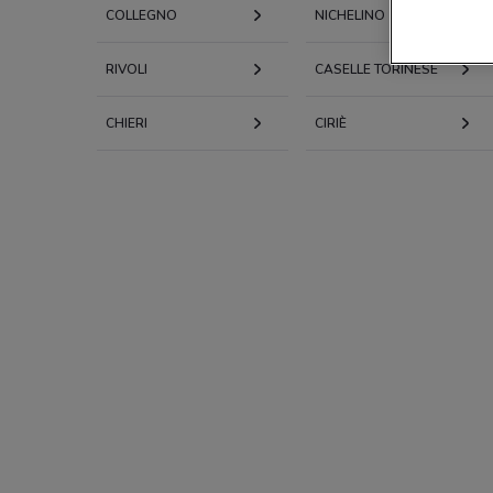
COLLEGNO
NICHELINO
RIVOLI
CASELLE TORINESE
CHIERI
CIRIÈ