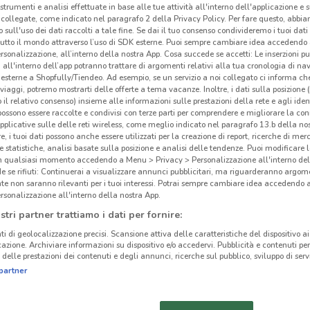
 strumenti e analisi effettuate in base alle tue attività all'interno dell'applicazione e 
collegate, come indicato nel paragrafo 2 della Privacy Policy. Per fare questo, abbi
 sull'uso dei dati raccolti a tale fine. Se dai il tuo consenso condivideremo i tuoi dati
tutto il mondo attraverso l’uso di SDK esterne. Puoi sempre cambiare idea accedend
rsonalizzazione, all’interno della nostra App. Cosa succede se accetti: Le inserzioni pu
i all'interno dell’app potranno trattare di argomenti relativi alla tua cronologia di na
esterne a Shopfully/Tiendeo. Ad esempio, se un servizio a noi collegato ci informa ch
i viaggi, potremo mostrarti delle offerte a tema vacanze. Inoltre, i dati sulla posizione 
o il relativo consenso) insieme alle informazioni sulle prestazioni della rete e agli ident
 possono essere raccolte e condivisi con terze parti per comprendere e migliorare la conn
pplicative sulle delle reti wireless, come meglio indicato nel paragrafo 13.b della no
re, i tuoi dati possono anche essere utilizzati per la creazione di report, ricerche di mer
 e statistiche, analisi basate sulla posizione e analisi delle tendenze. Puoi modificare l
in qualsiasi momento accedendo a Menu > Privacy > Personalizzazione all'interno del
 se rifiuti: Continuerai a visualizzare annunci pubblicitari, ma riguarderanno argome
709 m
te non saranno rilevanti per i tuoi interessi. Potrai sempre cambiare idea accedendo
rsonalizzazione all'interno della nostra App.
stri partner trattiamo i dati per fornire:
Off
cinanze
ti di geolocalizzazione precisi. Scansione attiva delle caratteristiche del dispositivo ai 
icazione. Archiviare informazioni su dispositivo e/o accedervi. Pubblicità e contenuti per
Sky
delle prestazioni dei contenuti e degli annunci, ricerche sul pubblico, sviluppo di servi
parte
MONCALIERI
SAN MAURO
partner
dell’
TORINESE
Strea