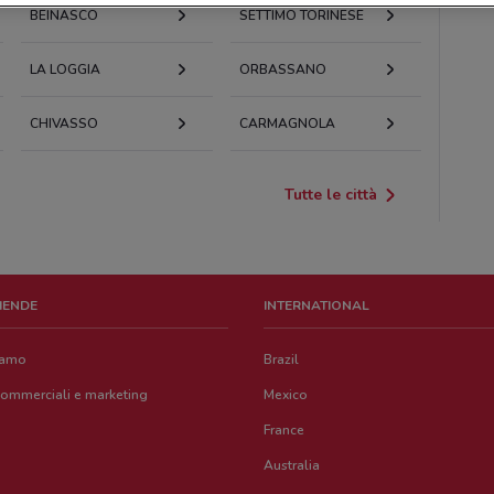
BEINASCO
SETTIMO TORINESE
LA LOGGIA
ORBASSANO
CHIVASSO
CARMAGNOLA
Tutte le città
ZIENDE
INTERNATIONAL
iamo
Brazil
commerciali e marketing
Mexico
France
Australia