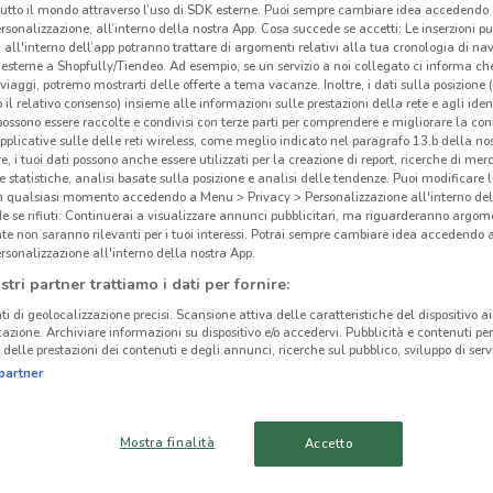
tutto il mondo attraverso l’uso di SDK esterne. Puoi sempre cambiare idea accedend
rsonalizzazione, all’interno della nostra App. Cosa succede se accetti: Le inserzioni pu
i all'interno dell’app potranno trattare di argomenti relativi alla tua cronologia di na
esterne a Shopfully/Tiendeo. Ad esempio, se un servizio a noi collegato ci informa ch
i viaggi, potremo mostrarti delle offerte a tema vacanze. Inoltre, i dati sulla posizione 
o il relativo consenso) insieme alle informazioni sulle prestazioni della rete e agli ident
 possono essere raccolte e condivisi con terze parti per comprendere e migliorare la conn
pplicative sulle delle reti wireless, come meglio indicato nel paragrafo 13.b della no
re, i tuoi dati possono anche essere utilizzati per la creazione di report, ricerche di mer
 e statistiche, analisi basate sulla posizione e analisi delle tendenze. Puoi modificare l
in qualsiasi momento accedendo a Menu > Privacy > Personalizzazione all'interno del
 se rifiuti: Continuerai a visualizzare annunci pubblicitari, ma riguarderanno argome
te non saranno rilevanti per i tuoi interessi. Potrai sempre cambiare idea accedendo
rsonalizzazione all'interno della nostra App.
stri partner trattiamo i dati per fornire:
711 m
ti di geolocalizzazione precisi. Scansione attiva delle caratteristiche del dispositivo ai 
icazione. Archiviare informazioni su dispositivo e/o accedervi. Pubblicità e contenuti per
delle prestazioni dei contenuti e degli annunci, ricerche sul pubblico, sviluppo di servi
cinanze
partner
Eol
MONCALIERI
SAN MAURO
Mostra finalità
Accetto
-
TORINESE