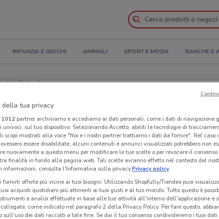
INFANZIA E GIOCHI
ANIMALI
SPORT E MODA
BANCHE E 
 Indirizzi
Contin
 della tua privacy
 a Torino
i
1012
partner archiviamo e accediamo ai dati personali, come i dati di navigazione g
ri univoci, sul tuo dispositivo. Selezionando Accetto, abiliti le tecnologie di tracciame
Neg
li scopi mostrati alla voce "Noi e i nostri partner trattiamo i dati da fornire". Nel caso 
ovessero essere disabilitate, alcuni contenuti e annunci visualizzati potrebbero non ess
re nuovamente a questo menu per modificare le tue scelte o per revocare il consenso
tra finalità in fondo alla pagina web. Tali scelte avranno effetto nel contesto del nost
 informazioni, consulta l'Informativa sulla privacy.
Privacy policy
i fornirti offerte più vicine ai tuoi bisogni: Utilizzando Shopfully/Tiendeo puoi visualizz
i tuoi acquisti quotidiani più attinenti ai tuoi gusti e al tuo mondo. Tutto questo è possi
 strumenti e analisi effettuate in base alle tue attività all'interno dell'applicazione e 
collegate, come indicato nel paragrafo 2 della Privacy Policy. Per fare questo, abbi
 sull'uso dei dati raccolti a tale fine. Se dai il tuo consenso condivideremo i tuoi dati