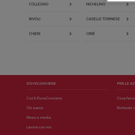
COLLEGNO
NICHELINO
RIVOLI
CASELLE TORINESE
CHIERI
CIRIÈ
DOVECONVIENE
PER LE A
Cos'è DoveConviene
Cosa facc
Chi siamo
Richieste 
News e media
Lavora con noi