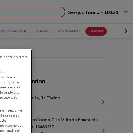
Sei qui:
Torino - 10121
ASSICURAZIONI
VIAGGI
RISTORANTI
SERVIZI
ua senza accettare
li o
nto affinché
ozi Eolo a Torino
in cui queste
ere rilevanti.
 facendo clic
ro Sito web.
Piazza Castello, 34 Torino
711 m
are inserzioni e
bile grazie ad
Ma.Ste S.r.l.s.nTorino C.so Vittorio Emanuele
sulle
amo bisogno del
II, 37 (TO)n0116480237
 personali con