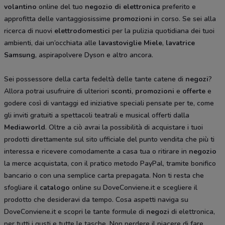
volantino
online del tuo
negozio di elettronica
preferito e
approfitta delle vantaggiosissime
promozioni
in corso. Se sei alla
ricerca di nuovi
elettrodomestici
per la pulizia quotidiana dei tuoi
ambienti, dai un’occhiata alle
lavastoviglie Miele
,
lavatrice
Samsung
, aspirapolvere Dyson
e altro ancora.
Sei possessore della carta fedeltà delle tante catene di
negozi
?
Allora potrai usufruire di ulteriori
sconti
,
promozioni
e
offerte
e
godere così di vantaggi ed iniziative speciali pensate per te, come
gli inviti gratuiti a spettacoli teatrali e musical offerti dalla
Mediaworld
. Oltre a ciò avrai la possibilità di acquistare i tuoi
prodotti direttamente sul sito ufficiale del punto vendita che più ti
interessa e ricevere comodamente a casa tua o ritirare in
negozio
la merce acquistata, con il pratico metodo PayPal, tramite bonifico
bancario o con una semplice carta prepagata. Non ti resta che
sfogliare il
catalogo
online su DoveConviene.it e scegliere il
prodotto che desideravi da tempo. Cosa aspetti naviga su
DoveConviene.it e scopri le tante formule di
negozi
di elettronica,
per tutti i gusti e tutte le tasche. Non perdere il piacere di fare