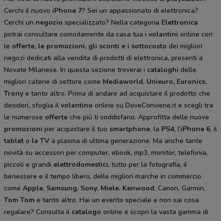
Cerchi il nuovo
iPhone 7
? Sei un appassionato di elettronica?
Cerchi un
negozio
specializzato? Nella categoria
Elettronica
potrai consultare comodamente da casa tua i
volantini
online con
le
offerte, le promozioni, gli sconti e i sottocosto
dei migliori
negozi dedicati alla vendita di prodotti di elettronica
,
presenti a
Novate Milanese. In questa sezione troverai i
cataloghi
delle
migliori catene di settore come
Mediaworld
,
Unieuro, Euronics,
Trony
e tanto altro. Prima di andare ad acquistare il prodotto che
desideri
,
sfoglia il
volantino
online su DoveConviene.it e scegli tra
le numerose
offerte
che più ti soddisfano. Approfitta delle nuove
promozioni
per acquistare il tuo
smartphone
, la
PS4
, l’
iPhone 6
, il
tablet
o
la TV
a plasma di ultima generazione. Ma anche tante
novità su accessori per computer, ebook, mp3, monitor, telefonia,
piccoli e grandi
elettrodomestici
, tutto per la fotografia, il
benessere e il tempo libero, delle migliori marche in commercio
come
Apple
,
Samsung
,
Sony
,
Miele
,
Kenwood
, Canon, Garmin,
Tom Tom
e tanto altro. Hai un evento speciale e non sai cosa
regalare? Consulta il
catalogo
online e scopri la vasta gamma di