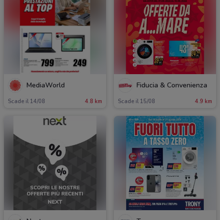
MediaWorld
Fiducia & Convenienza
Scade il 14/08
4.8 km
Scade il 15/08
4.9 km