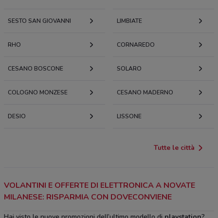
SESTO SAN GIOVANNI
LIMBIATE
RHO
CORNAREDO
CESANO BOSCONE
SOLARO
COLOGNO MONZESE
CESANO MADERNO
DESIO
LISSONE
Tutte le città
VOLANTINI E OFFERTE DI ELETTRONICA A NOVATE
MILANESE: RISPARMIA CON DOVECONVIENE
Hai visto le nuove promozioni dell’ultimo modello di
playstation
?