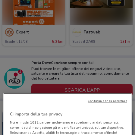
Expert
Fastweb
Scade il 19/08
5.2 km
Scade il 27/08
131 m
Porta DoveConviene sempre con te!
Puoi trovare le migliori offerte dei negozi vicino a te,
salvarle e creare la tua lista del risparmio, comodamente
dal tuo cellulare.
SCARICA L’APP
Continua senza accettare
Ci importa della tua privacy
Noi e i nostri
1012
partner archiviamo e accediamo ai dati personali,
come i dati di navigazione gli o identificatori univoci, sul tuo dispositivo.
Selezionando Accetto, abiliti le tecnologie di tracciamento affinché