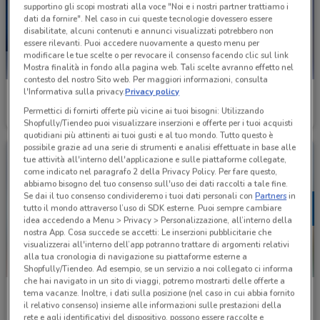
supportino gli scopi mostrati alla voce "Noi e i nostri partner trattiamo i
dati da fornire". Nel caso in cui queste tecnologie dovessero essere
disabilitate, alcuni contenuti e annunci visualizzati potrebbero non
essere rilevanti. Puoi accedere nuovamente a questo menu per
modificare le tue scelte o per revocare il consenso facendo clic sul link
Mostra finalità in fondo alla pagina web. Tali scelte avranno effetto nel
contesto del nostro Sito web. Per maggiori informazioni, consulta
l'Informativa sulla privacy.
Privacy policy
LaFeltrinelli
Amico Shop
Permettici di fornirti offerte più vicine ai tuoi bisogni: Utilizzando
Scade il 31/08
954 m
Scade il 31/08
1.7 km
Shopfully/Tiendeo puoi visualizzare inserzioni e offerte per i tuoi acquisti
quotidiani più attinenti ai tuoi gusti e al tuo mondo. Tutto questo è
possibile grazie ad una serie di strumenti e analisi effettuate in base alle
tue attività all'interno dell'applicazione e sulle piattaforme collegate,
come indicato nel paragrafo 2 della Privacy Policy. Per fare questo,
abbiamo bisogno del tuo consenso sull'uso dei dati raccolti a tale fine.
Se dai il tuo consenso condivideremo i tuoi dati personali con
Partners
in
tutto il mondo attraverso l’uso di SDK esterne. Puoi sempre cambiare
idea accedendo a Menu > Privacy > Personalizzazione, all’interno della
nostra App. Cosa succede se accetti: Le inserzioni pubblicitarie che
visualizzerai all'interno dell’app potranno trattare di argomenti relativi
alla tua cronologia di navigazione su piattaforme esterne a
Shopfully/Tiendeo. Ad esempio, se un servizio a noi collegato ci informa
che hai navigato in un sito di viaggi, potremo mostrarti delle offerte a
Wellcome
Mondadori Store
tema vacanze. Inoltre, i dati sulla posizione (nel caso in cui abbia fornito
il relativo consenso) insieme alle informazioni sulle prestazioni della
Scade il 31/08
2.4 km
Scade il 23/08
3.6 km
rete e agli identificativi del dispositivo, possono essere raccolte e