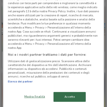
condivisi con terze parti per comprendere e migliorare la connettività e
le esperienze applicative sulle delle reti wireless, come meglio indicato
nel paragrafo 13.b della nostra Privacy Policy. Inoltre, i tuoi dati possono
anche essere utilizzati per la creazione di report, ricerche di mercato,
scientifiche e statistiche, analisi basate sulla posizione e analisi delle
tendenze. Puoi modificare le tue preferenze in qualsiasi momento
accedendo a Menu > Privacy > Personalizzazione all'interno della
nostra App. Cosa succede se rifiuti: Continuerai a visualizzare annunci
pubblicitari, ma riguarderanno argomenti generici e probabilmente non
saranno rilevanti per i tuoi interessi. Potrai sempre cambiare idea
accedendo a Menu > Privacy > Personalizzazione all'interno della
SCADE OGGI
nostra App.
Noi e i nostri partner trattiamo i dati per fornire:
Libraccio
Foto Digital Discount
Utilizzare dati di geolocalizzazione precisi. Scansione attiva delle
Scade oggi
3.7 km
Scade il 31/08
4.1 km
caratteristiche del dispositivo ai fini dell’identificazione. Archiviare
informazioni su dispositivo e/o accedervi. Pubblicità e contenuti
personalizzati, misurazione delle prestazioni dei contenuti e degli
annunci, ricerche sul pubblico, sviluppo di servizi.
Elenco dei partner
Mostra finalità
Accetto