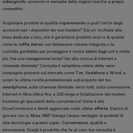
videogiochi
, accessori e
console
delle migliori marche a
prezzi
competitivi.
Acquistare prodotti di qualità
risparmiando
si può! Cerchi degli
accessori per i dispositivi dei tuoi bambini? Dai un’ occhiata alla
linea dedicata a loro
,
che ti garantisce prodotti sicuri e di qualità
come le
cuffie stereo
con limitazione volume integrata o la
custodia gonfiabile per proteggere il vostro tablet dagli urti e molto
più. Hai una
navigazione
lenta? Sei alla ricerca di internet e
chiamate illimitate? Consulta il
volantino
online delle varie
compagnie presenti sul mercato come
Tim
,
Vodafone
e
Wind
, e
scopri le ultime novità
promozionali
sull’acquisto del tuo
smartphone
, sulle chiamate illimitate verso tutti, sulla connessione
internet in fibra ottica fino a 100 mega e l'istallazione del modem.
Insomma gli specialisti della convenienza! Visita il sito
DoveConviene.it e tieniti aggiornato sulle ultime
offerte.
Stanco di
giocare con la
Xbox 360
? Naviga l’ampio ventaglio di prodotti di
alta tecnologia a
prezzi
super.
Convenienza
, qualità e
innovazione. Scegli il prodotto che fa al caso tuo consulta il