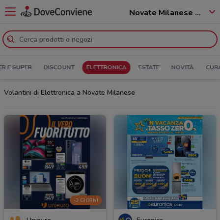
Novate Milanese - 20026
ER E SUPER
DISCOUNT
ELETTRONICA
ESTATE
NOVITÀ
CUR
Volantini di Elettronica a Novate Milanese
-3 GIORNI