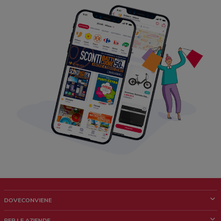
DOVECONVIENE
Cos'è DoveConviene
PER LE AZIENDE