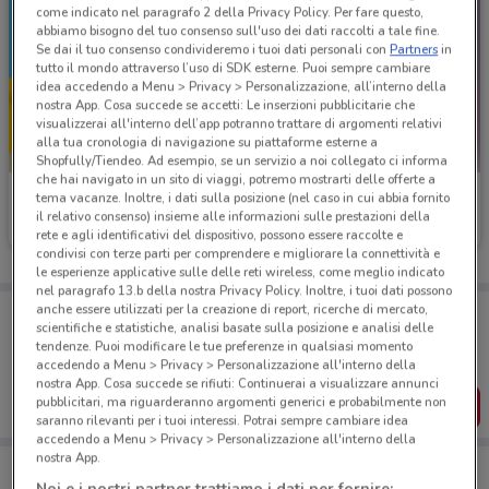
come indicato nel paragrafo 2 della Privacy Policy. Per fare questo,
abbiamo bisogno del tuo consenso sull'uso dei dati raccolti a tale fine.
Se dai il tuo consenso condivideremo i tuoi dati personali con
Partners
in
tutto il mondo attraverso l’uso di SDK esterne. Puoi sempre cambiare
idea accedendo a Menu > Privacy > Personalizzazione, all’interno della
nostra App. Cosa succede se accetti: Le inserzioni pubblicitarie che
visualizzerai all'interno dell’app potranno trattare di argomenti relativi
alla tua cronologia di navigazione su piattaforme esterne a
Shopfully/Tiendeo. Ad esempio, se un servizio a noi collegato ci informa
che hai navigato in un sito di viaggi, potremo mostrarti delle offerte a
Ubik
Ubik
tema vacanze. Inoltre, i dati sulla posizione (nel caso in cui abbia fornito
il relativo consenso) insieme alle informazioni sulle prestazioni della
Scade il 30/09
6 km
Scade il 23/08
6 km
rete e agli identificativi del dispositivo, possono essere raccolte e
condivisi con terze parti per comprendere e migliorare la connettività e
le esperienze applicative sulle delle reti wireless, come meglio indicato
nel paragrafo 13.b della nostra Privacy Policy. Inoltre, i tuoi dati possono
Porta DoveConviene sempre con te!
anche essere utilizzati per la creazione di report, ricerche di mercato,
scientifiche e statistiche, analisi basate sulla posizione e analisi delle
Puoi trovare le migliori offerte dei negozi vicino a te,
tendenze. Puoi modificare le tue preferenze in qualsiasi momento
salvarle e creare la tua lista del risparmio, comodamente
accedendo a Menu > Privacy > Personalizzazione all'interno della
dal tuo cellulare.
nostra App. Cosa succede se rifiuti: Continuerai a visualizzare annunci
pubblicitari, ma riguarderanno argomenti generici e probabilmente non
SCARICA L’APP
saranno rilevanti per i tuoi interessi. Potrai sempre cambiare idea
accedendo a Menu > Privacy > Personalizzazione all'interno della
nostra App.
Noi e i nostri partner trattiamo i dati per fornire: