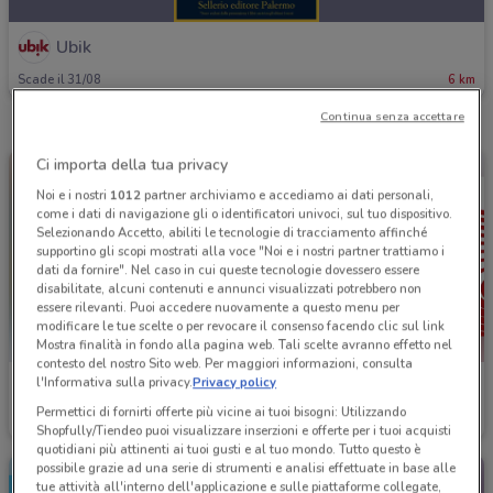
Ubik
Scade il 31/08
6 km
Continua senza accettare
Ci importa della tua privacy
Noi e i nostri
1012
partner archiviamo e accediamo ai dati personali,
come i dati di navigazione gli o identificatori univoci, sul tuo dispositivo.
Selezionando Accetto, abiliti le tecnologie di tracciamento affinché
supportino gli scopi mostrati alla voce "Noi e i nostri partner trattiamo i
dati da fornire". Nel caso in cui queste tecnologie dovessero essere
disabilitate, alcuni contenuti e annunci visualizzati potrebbero non
essere rilevanti. Puoi accedere nuovamente a questo menu per
modificare le tue scelte o per revocare il consenso facendo clic sul link
Mostra finalità in fondo alla pagina web. Tali scelte avranno effetto nel
contesto del nostro Sito web. Per maggiori informazioni, consulta
l'Informativa sulla privacy.
Privacy policy
Ubik
Ubik
Permettici di fornirti offerte più vicine ai tuoi bisogni: Utilizzando
Scade il 24/08
6 km
Scade il 01/09
6 km
Shopfully/Tiendeo puoi visualizzare inserzioni e offerte per i tuoi acquisti
quotidiani più attinenti ai tuoi gusti e al tuo mondo. Tutto questo è
possibile grazie ad una serie di strumenti e analisi effettuate in base alle
tue attività all'interno dell'applicazione e sulle piattaforme collegate,