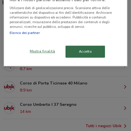
Negozi Ubik a Novate Milanese
Utilizzare dati di geolocalizzazione precisi. Scansione attiva delle
caratteristiche del dispositivo ai fini dell’identificazione. Archiviare
informazioni su dispositivo e/o accedervi. Pubblicità e contenuti
Via Monte Rosa 91 Milano
personalizzati, misurazione delle prestazioni dei contenuti e degli
6 km
annunci, ricerche sul pubblico, sviluppo di servizi.
Elenco dei partner
Largo Giuseppe Mazzini 5 Rho
7.4 km
Mostra finalità
Accetto
Via Lorenteggio 31 Milano
8.7 km
Corso di Porta Ticinese 40 Milano
8.9 km
Corso Umberto I 37 Seregno
14 km
Tutti i negozi Ubik