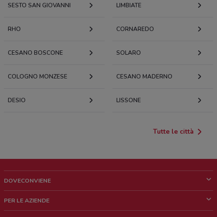
SESTO SAN GIOVANNI
LIMBIATE
RHO
CORNAREDO
CESANO BOSCONE
SOLARO
COLOGNO MONZESE
CESANO MADERNO
DESIO
LISSONE
Tutte le città
DOVECONVIENE
Cos'è DoveConviene
PER LE AZIENDE
Chi siamo
Cosa facciamo