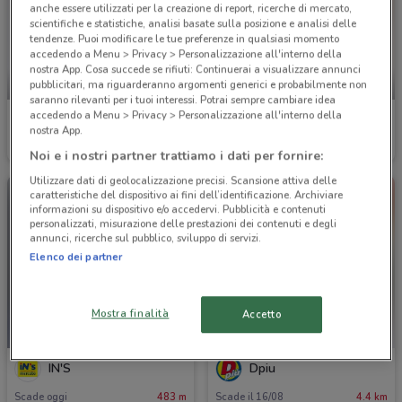
anche essere utilizzati per la creazione di report, ricerche di mercato,
scientifiche e statistiche, analisi basate sulla posizione e analisi delle
tendenze. Puoi modificare le tue preferenze in qualsiasi momento
accedendo a Menu > Privacy > Personalizzazione all'interno della
nostra App. Cosa succede se rifiuti: Continuerai a visualizzare annunci
SCADE OGGI
-2 GIORNI
pubblicitari, ma riguarderanno argomenti generici e probabilmente non
saranno rilevanti per i tuoi interessi. Potrai sempre cambiare idea
accedendo a Menu > Privacy > Personalizzazione all'interno della
Aldi
Action
nostra App.
Scade oggi
5.2 km
Scade martedì
5.9 km
Noi e i nostri partner trattiamo i dati per fornire:
Utilizzare dati di geolocalizzazione precisi. Scansione attiva delle
caratteristiche del dispositivo ai fini dell’identificazione. Archiviare
informazioni su dispositivo e/o accedervi. Pubblicità e contenuti
personalizzati, misurazione delle prestazioni dei contenuti e degli
annunci, ricerche sul pubblico, sviluppo di servizi.
Elenco dei partner
Mostra finalità
Accetto
SCADE OGGI
IN'S
Dpiu
Scade oggi
483 m
Scade il 16/08
4.4 km