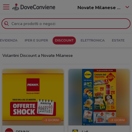
Novate Milanese - 20026
 EVIDENZA
IPER E SUPER
DISCOUNT
ELETTRONICA
ESTATE
Volantini Discount a Novate Milanese
-3 GIORNI
-3 GIORNI