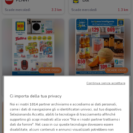
PENNY
Lidl
Scade mercoledì
3.3 km
Scade mercoledì
1.3 km
SCADE OGGI
SCADE OGGI
MD
Eurospin
Continua senza accettare
Scade oggi
1.6 km
Scade oggi
1.7 km
Ci importa della tua privacy
Noi e i nostri
1014
partner archiviamo e accediamo ai dati personali,
come i dati di navigazione gli o identificatori univoci, sul tuo dispositivo.
Selezionando Accetto, abiliti le tecnologie di tracciamento affinché
supportino gli scopi mostrati alla voce "Noi e i nostri partner trattiamo i
dati da fornire". Nel caso in cui queste tecnologie dovessero essere
disabilitate, alcuni contenuti e annunci visualizzati potrebbero non