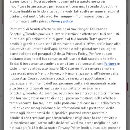
essere rilevanti. Puoi accedere nuovamente a questo menu per
modificare le tue scelte o per revocare il consenso facendo clic sul link
Mostra finalità in fondo alla pagina web. Tali scelte avranno effetto nel
contesto del nostro Sito web. Per maggiori informazioni, consulta
-3 GIORNI
-3 GIORNI
l'Informativa sulla privacy.
Privacy policy
Permettici di fornirti offerte più vicine ai tuoi bisogni: Utilizzando
PENNY
PENNY
Shopfully/Tiendeo puoi visualizzare inserzioni e offerte per i tuoi acquisti
quotidiani più attinenti ai tuoi gusti e al tuo mondo. Tutto questo è
Scade mercoledì
3.3 km
Scade mercoledì
3.3 km
possibile grazie ad una serie di strumenti e analisi effettuate in base alle
tue attività all'interno dell'applicazione e sulle piattaforme collegate,
come indicato nel paragrafo 2 della Privacy Policy. Per fare questo,
abbiamo bisogno del tuo consenso sull'uso dei dati raccolti a tale fine.
Porta DoveConviene sempre con te!
Se dai il tuo consenso condivideremo i tuoi dati personali con
Partners
in
Puoi trovare le migliori offerte dei negozi vicino a te,
tutto il mondo attraverso l’uso di SDK esterne. Puoi sempre cambiare
salvarle e creare la tua lista del risparmio, comodamente
idea accedendo a Menu > Privacy > Personalizzazione, all’interno della
dal tuo cellulare.
nostra App. Cosa succede se accetti: Le inserzioni pubblicitarie che
visualizzerai all'interno dell’app potranno trattare di argomenti relativi
SCARICA L’APP
alla tua cronologia di navigazione su piattaforme esterne a
Shopfully/Tiendeo. Ad esempio, se un servizio a noi collegato ci informa
che hai navigato in un sito di viaggi, potremo mostrarti delle offerte a
tema vacanze. Inoltre, i dati sulla posizione (nel caso in cui abbia fornito
il relativo consenso) insieme alle informazioni sulle prestazioni della
rete e agli identificativi del dispositivo, possono essere raccolte e
condivisi con terze parti per comprendere e migliorare la connettività e
le esperienze applicative sulle delle reti wireless, come meglio indicato
nel paragrafo 13.b della nostra Privacy Policy. Inoltre, i tuoi dati possono