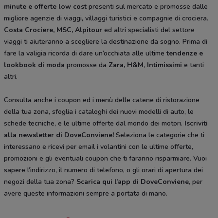
minute e offerte low cost
presenti sul mercato e promosse dalle
migliore agenzie di viaggi, villaggi turistici e compagnie di crociera.
Costa Crociere, MSC, Alpitour
ed altri specialisti del settore
viaggi ti aiuteranno a scegliere la destinazione da sogno. Prima di
fare la valigia ricorda di dare un’occhiata alle ultime
tendenze e
lookbook di moda
promosse da
Zara, H&M
,
Intimissimi
e tanti
altri.
Consulta anche i coupon ed i menù delle catene di ristorazione
della tua zona, sfoglia i cataloghi dei nuovi modelli di auto, le
schede tecniche, e le ultime offerte dal mondo dei motori.
Iscriviti
alla newsletter di DoveConviene
!
Seleziona le categorie che ti
interessano e ricevi per email i volantini con le ultime offerte,
promozioni e gli eventuali coupon che ti faranno risparmiare. Vuoi
sapere l’indirizzo, il numero di telefono, o gli orari di apertura dei
negozi della tua zona?
Scarica qui l’app di DoveConviene
,
per
avere queste informazioni sempre a portata di mano.