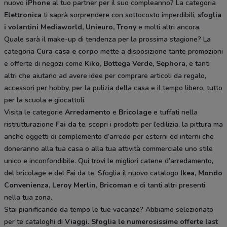
nuovo
iPhone
al tuo partner per il suo compleanno? La categoria
Elettronica
ti saprà sorprendere con sottocosto imperdibili,
sfoglia
i volantini
Mediaworld, Unieuro, Trony
e molti altri ancora.
Quale sarà il make-up di tendenza per la prossima stagione? La
categoria
Cura casa e corpo
mette a disposizione tante promozioni
e offerte di negozi come
Kiko, Bottega Verde, Sephora,
e tanti
altri che aiutano ad avere idee
per comprare articoli da regalo,
accessori per hobby, per la pulizia della casa e il tempo libero, tutto
per la scuola e giocattoli.
Visita le categorie
Arredamento
e
Bricolage
e tuffati nella
ristrutturazione
Fai da te
, scopri i prodotti per l’edilizia, la pittura ma
anche oggetti di complemento d’arredo per esterni ed interni che
doneranno alla tua casa o alla tua attività commerciale uno stile
unico e inconfondibile. Qui trovi le migliori catene d’arredamento,
del bricolage e del Fai da te. Sfoglia il nuovo catalogo
Ikea
,
Mondo
Convenienza, Leroy Merlin, Bricoman
e di tanti altri presenti
nella tua zona.
Stai pianificando da tempo le tue vacanze? Abbiamo selezionato
per te cataloghi di
Viaggi
.
Sfoglia le numerosissime offerte last