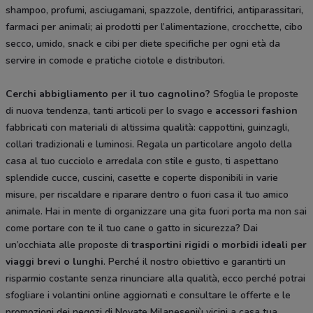
shampoo, profumi, asciugamani, spazzole, dentifrici, antiparassitari,
farmaci per animali; ai prodotti per l’alimentazione, crocchette, cibo
secco, umido, snack e cibi per diete specifiche per ogni età da
servire in comode e pratiche ciotole e distributori.
Cerchi abbigliamento per il tuo cagnolino?
Sfoglia le proposte
di nuova tendenza, tanti articoli per lo svago e
accessori fashion
fabbricati con materiali di altissima qualità: cappottini, guinzagli,
collari tradizionali e luminosi. Regala un particolare angolo della
casa al tuo cucciolo e arredala con stile e gusto, ti aspettano
splendide cucce, cuscini, casette e coperte disponibili in varie
misure, per riscaldare e riparare dentro o fuori casa il tuo amico
animale. Hai in mente di organizzare una gita fuori porta ma non sai
come portare con te il tuo cane o gatto in sicurezza? Dai
un’occhiata alle proposte di
trasportini rigidi
o morbidi ideali per
viaggi brevi o lunghi
. Perché il nostro obiettivo e garantirti un
risparmio costante senza rinunciare alla qualità, ecco perché potrai
sfogliare i volantini online aggiornati e consultare le offerte e le
promozioni dei negozi di Novate Milanesepiù vicini a casa tua
.