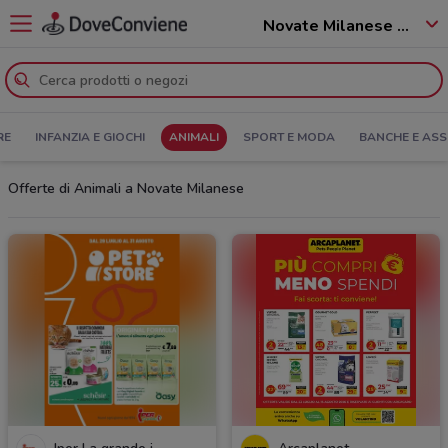
Novate Milanese - 20026
RE
INFANZIA E GIOCHI
ANIMALI
SPORT E MODA
BANCHE E ASS
Offerte di Animali a Novate Milanese