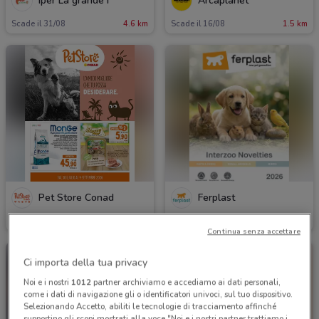
Iper La grande i
Arcaplanet
Scade il 31/08
4.6 km
Scade il 16/08
1.5 km
Pet Store Conad
Ferplast
Scade il 09/09
16.3 km
Scade il 31/12
198 m
Continua senza accettare
Ci importa della tua privacy
Noi e i nostri
1012
partner archiviamo e accediamo ai dati personali,
come i dati di navigazione gli o identificatori univoci, sul tuo dispositivo.
Selezionando Accetto, abiliti le tecnologie di tracciamento affinché
supportino gli scopi mostrati alla voce "Noi e i nostri partner trattiamo i