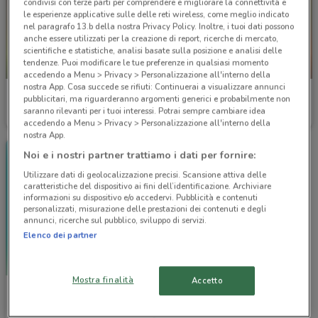
condivisi con terze parti per comprendere e migliorare la connettività e
le esperienze applicative sulle delle reti wireless, come meglio indicato
nel paragrafo 13.b della nostra Privacy Policy. Inoltre, i tuoi dati possono
anche essere utilizzati per la creazione di report, ricerche di mercato,
scientifiche e statistiche, analisi basate sulla posizione e analisi delle
tendenze. Puoi modificare le tue preferenze in qualsiasi momento
IN ARRIVO
IN ARRIVO
accedendo a Menu > Privacy > Personalizzazione all'interno della
nostra App. Cosa succede se rifiuti: Continuerai a visualizzare annunci
ZooPlanet
ZooPlanet
pubblicitari, ma riguarderanno argomenti generici e probabilmente non
saranno rilevanti per i tuoi interessi. Potrai sempre cambiare idea
Valido da martedì
9.5 km
Valido dal 07/11
9.5 km
accedendo a Menu > Privacy > Personalizzazione all'interno della
nostra App.
Noi e i nostri partner trattiamo i dati per fornire:
Utilizzare dati di geolocalizzazione precisi. Scansione attiva delle
caratteristiche del dispositivo ai fini dell’identificazione. Archiviare
informazioni su dispositivo e/o accedervi. Pubblicità e contenuti
personalizzati, misurazione delle prestazioni dei contenuti e degli
annunci, ricerche sul pubblico, sviluppo di servizi.
Elenco dei partner
Mostra finalità
Accetto
Best Friend
Scade il 31/08