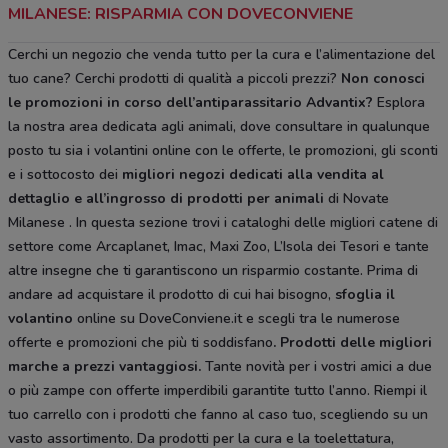
MILANESE: RISPARMIA CON DOVECONVIENE
Cerchi un negozio che venda tutto per la cura e l’alimentazione del
tuo cane? Cerchi prodotti di qualità a piccoli prezzi?
Non conosci
le promozioni in corso dell’antiparassitario Advantix?
Esplora
la nostra area dedicata agli animali, dove consultare in qualunque
posto tu sia i volantini online con le offerte, le promozioni, gli sconti
e i sottocosto dei
migliori negozi dedicati alla vendita al
dettaglio e all’ingrosso di prodotti per animali
di Novate
Milanese . In questa sezione trovi i cataloghi delle migliori catene di
settore come Arcaplanet, Imac, Maxi Zoo, L’Isola dei Tesori e tante
altre insegne che ti garantiscono un risparmio costante. Prima di
andare ad acquistare il prodotto di cui hai bisogno,
sfoglia il
volantino
online su DoveConviene.it e scegli tra le numerose
offerte e promozioni che più ti soddisfano
. Prodotti delle migliori
marche a prezzi vantaggiosi.
Tante novità per i vostri amici a due
o più zampe con offerte imperdibili garantite tutto l’anno. Riempi il
tuo carrello con i prodotti che fanno al caso tuo, scegliendo su un
vasto assortimento. Da prodotti per la cura e la toelettatura,