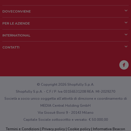
DOVECONVIENE
Cos'è DoveConviene
PER LE AZIENDE
Chi siamo
Cosa facciamo
INTERNATIONAL
News e media
Richieste commerciali e marketing
Brazil
CONTATTI
Lavora con noi
Mexico
Segnalazione punto vendita
France
Segnalazione Volantino
Australia
Hai un malfunzionamento sul web o sull'app?
New Zealand
© Copyright 2026 Shopfully S.p.A.
Shopfully S.p.A. - C.F / P. Iva 03156531208 REA: MI-2029270
Società a socio unico soggetta all’attività di direzione e coordinamento di
MEDIA Central Holding GmbH
Via Giosuè Borsi 9 - 20143 Milano
Capitale Sociale sottoscritto e versato: € 50.000,00
Termini e Condizioni
Privacy policy
Cookie policy
Informativa Beacon