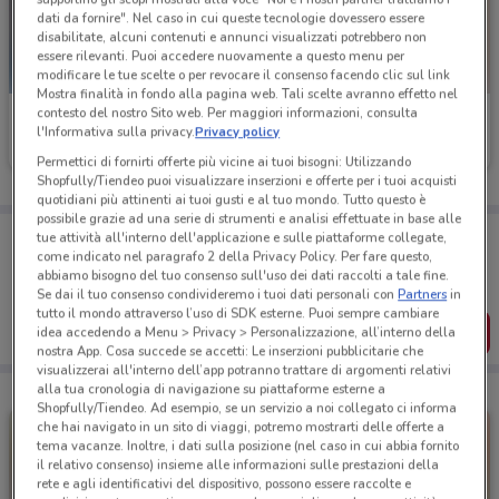
dati da fornire". Nel caso in cui queste tecnologie dovessero essere
disabilitate, alcuni contenuti e annunci visualizzati potrebbero non
essere rilevanti. Puoi accedere nuovamente a questo menu per
modificare le tue scelte o per revocare il consenso facendo clic sul link
Mostra finalità in fondo alla pagina web. Tali scelte avranno effetto nel
contesto del nostro Sito web. Per maggiori informazioni, consulta
Ferplast
Ferplast
l'Informativa sulla privacy.
Privacy policy
Scade il 31/12
198 m
Scade il 31/12
198 m
Permettici di fornirti offerte più vicine ai tuoi bisogni: Utilizzando
Shopfully/Tiendeo puoi visualizzare inserzioni e offerte per i tuoi acquisti
quotidiani più attinenti ai tuoi gusti e al tuo mondo. Tutto questo è
possibile grazie ad una serie di strumenti e analisi effettuate in base alle
Porta DoveConviene sempre con te!
tue attività all'interno dell'applicazione e sulle piattaforme collegate,
Puoi trovare le migliori offerte dei negozi vicino a te,
come indicato nel paragrafo 2 della Privacy Policy. Per fare questo,
salvarle e creare la tua lista del risparmio, comodamente
abbiamo bisogno del tuo consenso sull'uso dei dati raccolti a tale fine.
dal tuo cellulare.
Se dai il tuo consenso condivideremo i tuoi dati personali con
Partners
in
tutto il mondo attraverso l’uso di SDK esterne. Puoi sempre cambiare
SCARICA L’APP
idea accedendo a Menu > Privacy > Personalizzazione, all’interno della
nostra App. Cosa succede se accetti: Le inserzioni pubblicitarie che
visualizzerai all'interno dell’app potranno trattare di argomenti relativi
alla tua cronologia di navigazione su piattaforme esterne a
Shopfully/Tiendeo. Ad esempio, se un servizio a noi collegato ci informa
che hai navigato in un sito di viaggi, potremo mostrarti delle offerte a
tema vacanze. Inoltre, i dati sulla posizione (nel caso in cui abbia fornito
il relativo consenso) insieme alle informazioni sulle prestazioni della
rete e agli identificativi del dispositivo, possono essere raccolte e