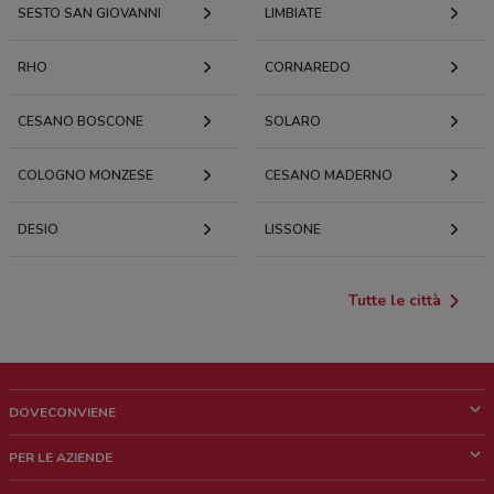
SESTO SAN GIOVANNI
LIMBIATE
RHO
CORNAREDO
CESANO BOSCONE
SOLARO
COLOGNO MONZESE
CESANO MADERNO
DESIO
LISSONE
Tutte le città
DOVECONVIENE
Cos'è DoveConviene
PER LE AZIENDE
Chi siamo
Cosa facciamo