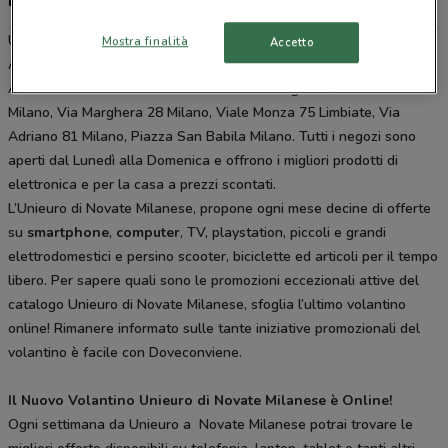
negozi
Unieuro è presente in vari punti della città: lo trovi in Via Carlo
Mostra finalità
Accetto
Amoretti 1 Novate Milanese, Via Grosotto 7 Milano, Via Giorgio
Amendola - S.S. 35 Dei Giovi 37 Pederno Dugnano, Viale Sarca
Milano, Via Marghera 28 Milano, Viale Monza 75 Limbiate, Via
Adriano 81 Milano, Piazza San Babila Milano. Tutti i negozi sono
aperti dal Lunedì alla Domenica e offrono i migliori prodotti di
elettronica e per la casa a prezzi scontati.
L’Unieuro di Novate Milanese, propone ogni mese decine di offerte
su
smartphone
,
computer
, TV, playstation, piccoli e grandi
elettrodomestici e persino scooter, biciclette ed articoli per il tempo
libero. Per sapere quali sono le promozioni eccezionali attive del
catalogo Unieuro di Novate Milanese, sfoglia l’ultimo volantino
online! Rimanere informato sulle tante iniziative promozionali del
volantino è facile con Doveconviene.
Il Nuovo Volantino Unieuro di Novate Milanese è Online!
Ogni settimana da Unieuro a Novate Milanese potrai trovare le