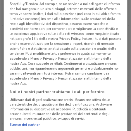
Shopfully/Tiendeo. Ad esempio, se un servizio a noi collegato ci informa
che hai navigato in un sito di viaggi, potremo mostrarti delle offerte a
Via Grosotto 7 Milano
tema vacanze. Inoltre, i dati sulla posizione (nel caso in cui abbia fornito
4.6 km
CHIUSO
il relativo consenso) insieme alle informazioni sulle prestazioni della
rete e agli identificativi del dispositivo, possono essere raccolte e
condivisi con terze parti per comprendere e migliorare la connettività e
Via Giorgio Amendola - S.S. 35 Dei Giovi, 37
le esperienze applicative sulle delle reti wireless, come meglio indicato
nel paragrafo 13.b della nostra Privacy Policy. Inoltre, i tuoi dati possono
Pederno Dugnano
anche essere utilizzati per la creazione di report, ricerche di mercato,
5.6 km
CHIUSO
scientifiche e statistiche, analisi basate sulla posizione e analisi delle
tendenze. Puoi modificare le tue preferenze in qualsiasi momento
accedendo a Menu > Privacy > Personalizzazione all'interno della
Viale Sarca Milano
nostra App. Cosa succede se rifiuti: Continuerai a visualizzare annunci
5.6 km
CHIUSO
pubblicitari, ma riguarderanno argomenti generici e probabilmente non
saranno rilevanti per i tuoi interessi. Potrai sempre cambiare idea
accedendo a Menu > Privacy > Personalizzazione all'interno della
Via Marghera, 28 Milano
nostra App.
7.3 km
CHIUSO
Noi e i nostri partner trattiamo i dati per fornire:
Utilizzare dati di geolocalizzazione precisi. Scansione attiva delle
Tutti i negozi Unieuro
caratteristiche del dispositivo ai fini dell’identificazione. Archiviare
informazioni su dispositivo e/o accedervi. Pubblicità e contenuti
personalizzati, misurazione delle prestazioni dei contenuti e degli
annunci, ricerche sul pubblico, sviluppo di servizi.
Gli sconti del nuovo volantino Unieuro e i
Elenco dei partner