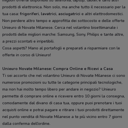
migliori offerte disponibili su telefonia, laptop, tablet e tanti altri
prodotti di elettronica. Non solo, ma anche tutto il necessario per la
tua casa:
frigoriferi
,
lavatrici
,
asciugatrici
e altri elettrodomestici.
Non perdere altro tempo e approfitta dei sottocosto e delle offerte
Unieuro di Novate Milanese. Cerca nel volantino bisettimanale i
prodotti delle migliori marche: Samsung, Sony, Philips e tante altre,
a prezzi scontati e irripetibili.
Cosa aspetti? Mano al portafogli e preparati a risparmiare con le
offerte in corso di Unieuro!
Unieuro Novate Milanese: Compra Online e Ricevi a Casa
Ti sei accorto che nel volantino Unieuro di Novate Milanese ci sono
numerose promozioni su tutte le categorie principali tecnologiche,
ma non hai molto tempo libero per andare in negozio? Unieuro
permette di comprare online e ricevere entro 10 giorni la consegna,
comodamente dal divano di casa tua, oppure puoi prenotare i tuoi
acquisti online e potrai pagare e ritirare i tuoi prodotti direttamente
nel punto vendita di Novate Milanese a te più vicino entro 7 giorni
dalla conferma dell’ordine.