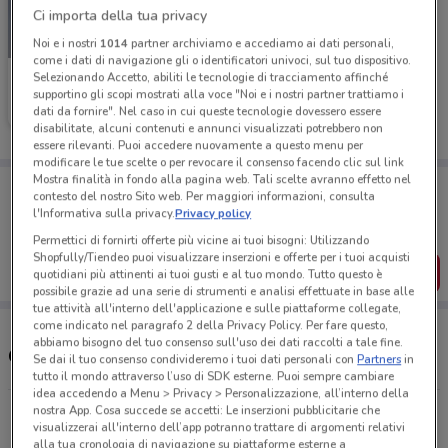
Ci importa della tua privacy
-1 GIORNO
Noi e i nostri
1014
partner archiviamo e accediamo ai dati personali,
come i dati di navigazione gli o identificatori univoci, sul tuo dispositivo.
Selezionando Accetto, abiliti le tecnologie di tracciamento affinché
Unieuro
supportino gli scopi mostrati alla voce "Noi e i nostri partner trattiamo i
dati da fornire". Nel caso in cui queste tecnologie dovessero essere
Scade domani
1.6 km
disabilitate, alcuni contenuti e annunci visualizzati potrebbero non
essere rilevanti. Puoi accedere nuovamente a questo menu per
modificare le tue scelte o per revocare il consenso facendo clic sul link
Mostra finalità in fondo alla pagina web. Tali scelte avranno effetto nel
Porta DoveConviene sempre con te!
contesto del nostro Sito web. Per maggiori informazioni, consulta
Puoi trovare le migliori offerte dei negozi vicino a te,
l'Informativa sulla privacy.
Privacy policy
salvarle e creare la tua lista del risparmio, comodamente
dal tuo cellulare.
Permettici di fornirti offerte più vicine ai tuoi bisogni: Utilizzando
Shopfully/Tiendeo puoi visualizzare inserzioni e offerte per i tuoi acquisti
SCARICA L’APP
quotidiani più attinenti ai tuoi gusti e al tuo mondo. Tutto questo è
possibile grazie ad una serie di strumenti e analisi effettuate in base alle
tue attività all'interno dell'applicazione e sulle piattaforme collegate,
come indicato nel paragrafo 2 della Privacy Policy. Per fare questo,
abbiamo bisogno del tuo consenso sull'uso dei dati raccolti a tale fine.
Orari e Indirizzi Unieuro
Se dai il tuo consenso condivideremo i tuoi dati personali con
Partners
in
tutto il mondo attraverso l’uso di SDK esterne. Puoi sempre cambiare
idea accedendo a Menu > Privacy > Personalizzazione, all’interno della
nostra App. Cosa succede se accetti: Le inserzioni pubblicitarie che
Via Carlo Amoretti, 1 Novate Milanese
visualizzerai all'interno dell’app potranno trattare di argomenti relativi
1.6 km
CHIUSO
alla tua cronologia di navigazione su piattaforme esterne a