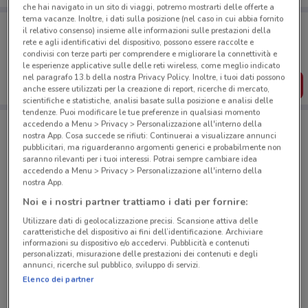
che hai navigato in un sito di viaggi, potremo mostrarti delle offerte a
tema vacanze. Inoltre, i dati sulla posizione (nel caso in cui abbia fornito
Porta DoveConviene sempre con te!
il relativo consenso) insieme alle informazioni sulle prestazioni della
Puoi trovare le migliori offerte dei negozi vicino a te,
rete e agli identificativi del dispositivo, possono essere raccolte e
salvarle e creare la tua lista del risparmio, comodamente
condivisi con terze parti per comprendere e migliorare la connettività e
dal tuo cellulare.
le esperienze applicative sulle delle reti wireless, come meglio indicato
nel paragrafo 13.b della nostra Privacy Policy. Inoltre, i tuoi dati possono
SCARICA L’APP
anche essere utilizzati per la creazione di report, ricerche di mercato,
scientifiche e statistiche, analisi basate sulla posizione e analisi delle
tendenze. Puoi modificare le tue preferenze in qualsiasi momento
accedendo a Menu > Privacy > Personalizzazione all'interno della
nostra App. Cosa succede se rifiuti: Continuerai a visualizzare annunci
Negozi Unieuro a Fonte Nuova
pubblicitari, ma riguarderanno argomenti generici e probabilmente non
saranno rilevanti per i tuoi interessi. Potrai sempre cambiare idea
accedendo a Menu > Privacy > Personalizzazione all'interno della
nostra App.
Noi e i nostri partner trattiamo i dati per fornire:
Utilizzare dati di geolocalizzazione precisi. Scansione attiva delle
caratteristiche del dispositivo ai fini dell’identificazione. Archiviare
© MapTiler
© OpenStreetMap contributors
informazioni su dispositivo e/o accedervi. Pubblicità e contenuti
personalizzati, misurazione delle prestazioni dei contenuti e degli
annunci, ricerche sul pubblico, sviluppo di servizi.
Via Beverino - (Uscita 2 Gra), 6 (Via Boccea
Elenco dei partner
Angolo Torrevecchia) Roma
5.2 km
CHIUSO