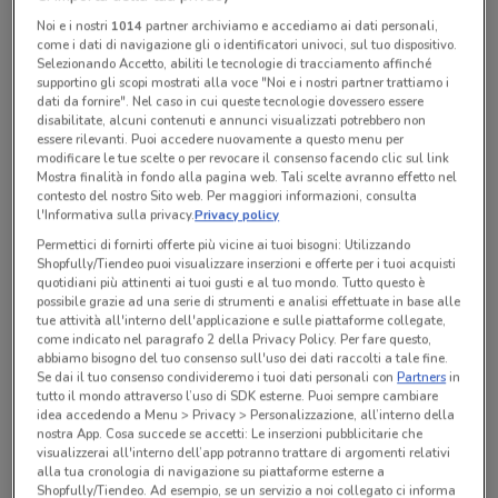
Noi e i nostri
1014
partner archiviamo e accediamo ai dati personali,
come i dati di navigazione gli o identificatori univoci, sul tuo dispositivo.
Selezionando Accetto, abiliti le tecnologie di tracciamento affinché
Tutte le promozioni di questo negozio
supportino gli scopi mostrati alla voce "Noi e i nostri partner trattiamo i
dati da fornire". Nel caso in cui queste tecnologie dovessero essere
disabilitate, alcuni contenuti e annunci visualizzati potrebbero non
essere rilevanti. Puoi accedere nuovamente a questo menu per
modificare le tue scelte o per revocare il consenso facendo clic sul link
Mostra finalità in fondo alla pagina web. Tali scelte avranno effetto nel
contesto del nostro Sito web. Per maggiori informazioni, consulta
l'Informativa sulla privacy.
Privacy policy
Permettici di fornirti offerte più vicine ai tuoi bisogni: Utilizzando
Shopfully/Tiendeo puoi visualizzare inserzioni e offerte per i tuoi acquisti
quotidiani più attinenti ai tuoi gusti e al tuo mondo. Tutto questo è
possibile grazie ad una serie di strumenti e analisi effettuate in base alle
tue attività all'interno dell'applicazione e sulle piattaforme collegate,
come indicato nel paragrafo 2 della Privacy Policy. Per fare questo,
abbiamo bisogno del tuo consenso sull'uso dei dati raccolti a tale fine.
Ci dispiace, al momento non abbiamo pubblicato
Se dai il tuo consenso condivideremo i tuoi dati personali con
Partners
in
tutto il mondo attraverso l’uso di SDK esterne. Puoi sempre cambiare
volantini nella tua zona. Riprova più tardi.
idea accedendo a Menu > Privacy > Personalizzazione, all’interno della
nostra App. Cosa succede se accetti: Le inserzioni pubblicitarie che
visualizzerai all'interno dell’app potranno trattare di argomenti relativi
alla tua cronologia di navigazione su piattaforme esterne a
Shopfully/Tiendeo. Ad esempio, se un servizio a noi collegato ci informa