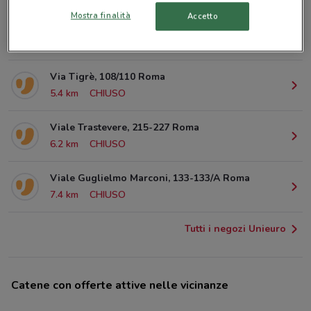
Mostra finalità
Accetto
Piazza dei Cinquecento Roma
5.2 km
Via Tigrè, 108/110 Roma
5.4 km
CHIUSO
Viale Trastevere, 215-227 Roma
6.2 km
CHIUSO
Viale Guglielmo Marconi, 133-133/A Roma
7.4 km
CHIUSO
Tutti i negozi Unieuro
Catene con offerte attive nelle vicinanze