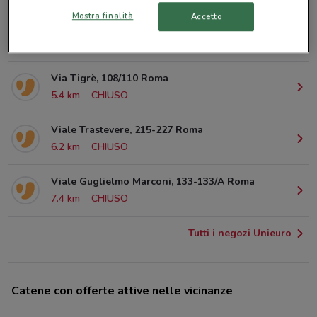
Mostra finalità
Accetto
Piazza dei Cinquecento Roma
5.2 km
Via Tigrè, 108/110 Roma
5.4 km
CHIUSO
Viale Trastevere, 215-227 Roma
6.2 km
CHIUSO
Viale Guglielmo Marconi, 133-133/A Roma
7.4 km
CHIUSO
Tutti i negozi Unieuro
Catene con offerte attive nelle vicinanze