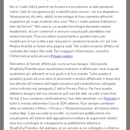
Noi e i nostri
1012
partner archiviamo e accediamo ai dati personali,
come i dati di navigazione gli o identificatori univoci, sul tuo dispositivo.
Selezionando Accetto, abiliti le tecnologie di tracciamento affinché
Tutte le promozioni di questo negozio
supportino gli scopi mostrati alla voce "Noi e i nostri partner trattiamo i
dati da fornire". Nel caso in cui queste tecnologie dovessero essere
disabilitate, alcuni contenuti e annunci visualizzati potrebbero non
essere rilevanti. Puoi accedere nuovamente a questo menu per
modificare le tue scelte o per revocare il consenso facendo clic sul link
Mostra finalità in fondo alla pagina web. Tali scelte avranno effetto nel
contesto del nostro Sito web. Per maggiori informazioni, consulta
l'Informativa sulla privacy.
Privacy policy
Permettici di fornirti offerte più vicine ai tuoi bisogni: Utilizzando
Shopfully/Tiendeo puoi visualizzare inserzioni e offerte per i tuoi acquisti
quotidiani più attinenti ai tuoi gusti e al tuo mondo. Tutto questo è
possibile grazie ad una serie di strumenti e analisi effettuate in base alle
tue attività all'interno dell'applicazione e sulle piattaforme collegate,
come indicato nel paragrafo 2 della Privacy Policy. Per fare questo,
abbiamo bisogno del tuo consenso sull'uso dei dati raccolti a tale fine.
Ci dispiace, al momento non abbiamo pubblicato
Se dai il tuo consenso condivideremo i tuoi dati personali con
Partners
in
tutto il mondo attraverso l’uso di SDK esterne. Puoi sempre cambiare
volantini nella tua zona. Riprova più tardi.
idea accedendo a Menu > Privacy > Personalizzazione, all’interno della
nostra App. Cosa succede se accetti: Le inserzioni pubblicitarie che
visualizzerai all'interno dell’app potranno trattare di argomenti relativi
alla tua cronologia di navigazione su piattaforme esterne a
Shopfully/Tiendeo. Ad esempio, se un servizio a noi collegato ci informa