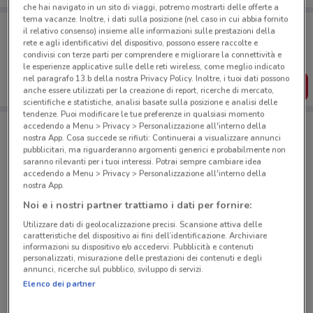
che hai navigato in un sito di viaggi, potremo mostrarti delle offerte a
tema vacanze. Inoltre, i dati sulla posizione (nel caso in cui abbia fornito
Porta DoveConviene sempre con te!
il relativo consenso) insieme alle informazioni sulle prestazioni della
Puoi trovare le migliori offerte dei negozi vicino a te,
rete e agli identificativi del dispositivo, possono essere raccolte e
salvarle e creare la tua lista del risparmio, comodamente
condivisi con terze parti per comprendere e migliorare la connettività e
dal tuo cellulare.
le esperienze applicative sulle delle reti wireless, come meglio indicato
nel paragrafo 13.b della nostra Privacy Policy. Inoltre, i tuoi dati possono
SCARICA L’APP
anche essere utilizzati per la creazione di report, ricerche di mercato,
scientifiche e statistiche, analisi basate sulla posizione e analisi delle
tendenze. Puoi modificare le tue preferenze in qualsiasi momento
accedendo a Menu > Privacy > Personalizzazione all'interno della
nostra App. Cosa succede se rifiuti: Continuerai a visualizzare annunci
Negozi Unieuro a Motta Di Livenza
pubblicitari, ma riguarderanno argomenti generici e probabilmente non
saranno rilevanti per i tuoi interessi. Potrai sempre cambiare idea
accedendo a Menu > Privacy > Personalizzazione all'interno della
nostra App.
Noi e i nostri partner trattiamo i dati per fornire:
Utilizzare dati di geolocalizzazione precisi. Scansione attiva delle
caratteristiche del dispositivo ai fini dell’identificazione. Archiviare
© MapTiler
© OpenStreetMap contributors
informazioni su dispositivo e/o accedervi. Pubblicità e contenuti
personalizzati, misurazione delle prestazioni dei contenuti e degli
annunci, ricerche sul pubblico, sviluppo di servizi.
Via Beverino - (Uscita 2 Gra), 6 (Via Boccea
Elenco dei partner
Angolo Torrevecchia) Roma
5.2 km
CHIUSO