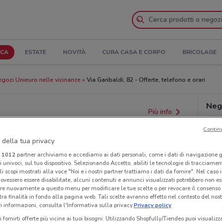
ICA
ESTATE
NOVITÀ
CURA CASA E CORPO
BRICOLAGE
gozi Unieuro nelle vicinanze
Via Garibaldi, 82 - Offerte, telefono e orari
Neg
Più info
Contin
 della tua privacy
i
1012
partner archiviamo e accediamo ai dati personali, come i dati di navigazione g
ri univoci, sul tuo dispositivo. Selezionando Accetto, abiliti le tecnologie di tracciame
li scopi mostrati alla voce "Noi e i nostri partner trattiamo i dati da fornire". Nel caso 
ovessero essere disabilitate, alcuni contenuti e annunci visualizzati potrebbero non ess
re nuovamente a questo menu per modificare le tue scelte o per revocare il consenso
tra finalità in fondo alla pagina web. Tali scelte avranno effetto nel contesto del nost
 informazioni, consulta l'Informativa sulla privacy.
Privacy policy
i fornirti offerte più vicine ai tuoi bisogni: Utilizzando Shopfully/Tiendeo puoi visualizz