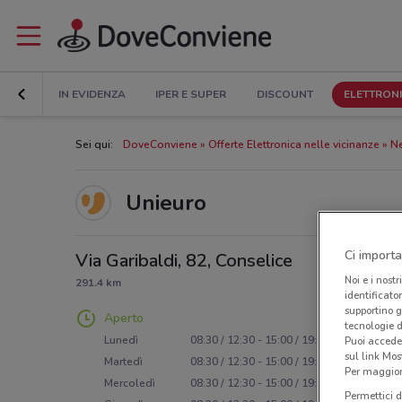
IN EVIDENZA
IPER E SUPER
DISCOUNT
ELETTRON
Sei qui:
DoveConviene
Offerte Elettronica nelle vicinanze
Ne
Unieuro
Ci importa
Via Garibaldi, 82, Conselice
Noi e i nostr
291.4 km
identificato
supportino g
Aperto
tecnologie d
Lunedì
08:30 / 12:30 - 15:00 / 19:00
Puoi accede
sul link Mos
Martedì
08:30 / 12:30 - 15:00 / 19:00
Per maggiori
Mercoledì
08:30 / 12:30 - 15:00 / 19:00
Permettici d