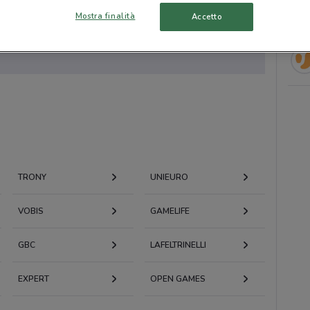
Mostra finalità
Accetto
to volantini nella tua zona. Riprova più tardi.
TRONY
UNIEURO
VOBIS
GAMELIFE
GBC
LAFELTRINELLI
EXPERT
OPEN GAMES