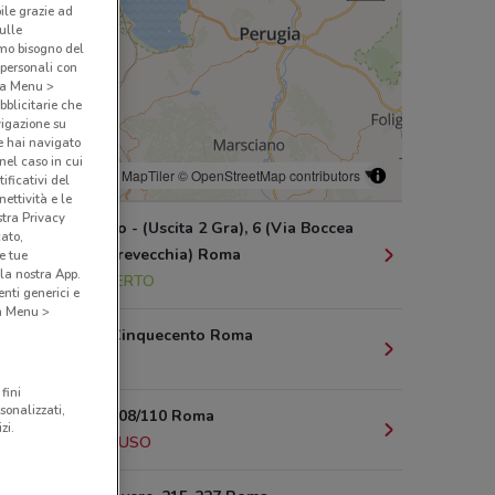
bile grazie ad
sulle
amo bisogno del
 personali con
o a Menu >
bblicitarie che
vigazione su
e hai navigato
(nel caso in cui
© MapTiler
© OpenStreetMap contributors
ificativi del
ettività e le
stra Privacy
Via Beverino - (Uscita 2 Gra), 6 (Via Boccea
cato,
Angolo Torrevecchia) Roma
e tue
la nostra App.
5.2 km
APERTO
nti generici e
 a Menu >
Piazza dei Cinquecento Roma
5.2 km
fini
sonalizzati,
Via Tigrè, 108/110 Roma
zi.
5.4 km
CHIUSO