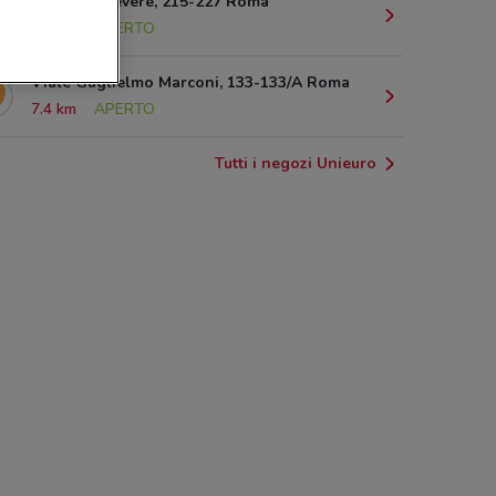
Viale Trastevere, 215-227 Roma
6.2 km
APERTO
Viale Guglielmo Marconi, 133-133/A Roma
7.4 km
APERTO
Tutti i negozi Unieuro