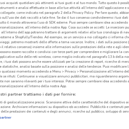
i tuoi acquisti quotidiani più attinenti ai tuoi gusti e al tuo mondo. Tutto questo è possi
 strumenti e analisi effettuate in base alle tue attività all'interno dell'applicazione e 
collegate, come indicato nel paragrafo 2 della Privacy Policy. Per fare questo, abbi
 sull'uso dei dati raccolti a tale fine. Se dai il tuo consenso condivideremo i tuoi dati
tutto il mondo attraverso l’uso di SDK esterne. Puoi sempre cambiare idea accedend
rsonalizzazione, all’interno della nostra App. Cosa succede se accetti: Le inserzioni pu
i all'interno dell’app potranno trattare di argomenti relativi alla tua cronologia di na
esterne a Shopfully/Tiendeo. Ad esempio, se un servizio a noi collegato ci informa ch
i viaggi, potremo mostrarti delle offerte a tema vacanze. Inoltre, i dati sulla posizione 
o il relativo consenso) insieme alle informazioni sulle prestazioni della rete e agli ident
 possono essere raccolte e condivisi con terze parti per comprendere e migliorare la conn
pplicative sulle delle reti wireless, come meglio indicato nel paragrafo 13.b della no
re, i tuoi dati possono anche essere utilizzati per la creazione di report, ricerche di mer
 e statistiche, analisi basate sulla posizione e analisi delle tendenze. Puoi modificare l
in qualsiasi momento accedendo a Menu > Privacy > Personalizzazione all'interno del
 se rifiuti: Continuerai a visualizzare annunci pubblicitari, ma riguarderanno argome
te non saranno rilevanti per i tuoi interessi. Potrai sempre cambiare idea accedendo
rsonalizzazione all'interno della nostra App.
stri partner trattiamo i dati per fornire:
ti di geolocalizzazione precisi. Scansione attiva delle caratteristiche del dispositivo ai 
icazione. Archiviare informazioni su dispositivo e/o accedervi. Pubblicità e contenuti per
delle prestazioni dei contenuti e degli annunci, ricerche sul pubblico, sviluppo di servi
partner