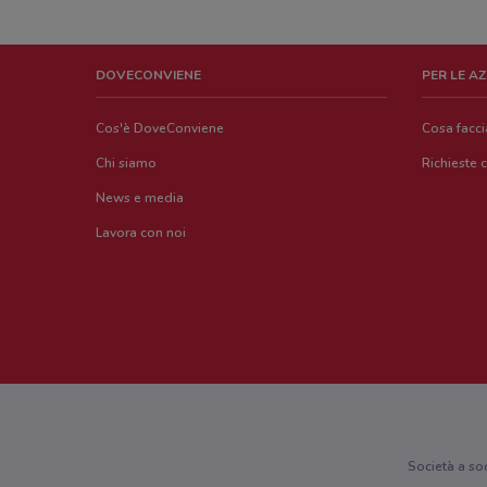
DOVECONVIENE
PER LE A
Cos'è DoveConviene
Cosa facc
Chi siamo
Richieste 
News e media
Lavora con noi
Società a so