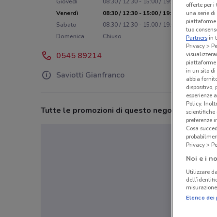
Giovedì
08:30 / 12:30 - 15:00 / 19:00
offerte per 
una serie di
Venerdì
08:30 / 12:30 - 15:00 / 19:00
piattaforme 
Sabato
08:30 / 12:30 - 15:00 / 19:00
tuo consenso
Domenica
Chiuso
Partners
in 
Privacy > Pe
visualizzera
0545 89214
piattaforme 
in un sito d
Saviotti Gianfranco
abbia fornit
dispositivo,
esperienze a
Policy. Inolt
Tutte le promozioni di questo negozio
scientifiche
preferenze 
Cosa succede
probabilmen
Privacy > Pe
Noi e i no
Utilizzare da
dell’identif
misurazione 
Elenco dei 