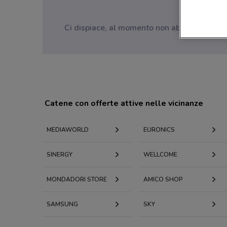
Ci dispiace, al momento non abbiamo pubblica
Catene con offerte attive nelle vicinanze
MEDIAWORLD
EURONICS
SINERGY
WELLCOME
MONDADORI STORE
AMICO SHOP
SAMSUNG
SKY