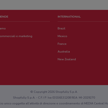
ZIENDE
INTERNATIONAL
iamo
Brazil
commerciali e marketing
Mexico
France
Australia
New Zealand
© Copyright 2026 Shopfully S.p.A.
Shopfully S.p.A. - C.F / P. Iva 03156531208 REA: MI-2029270
cio unico soggetta all’attività di direzione e coordinamento di MEDIA Central