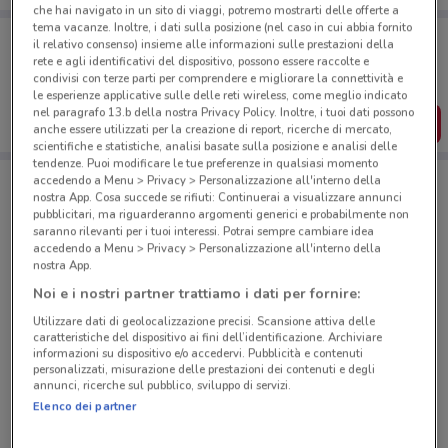
che hai navigato in un sito di viaggi, potremo mostrarti delle offerte a
tema vacanze. Inoltre, i dati sulla posizione (nel caso in cui abbia fornito
Porta DoveConviene sempre con te!
il relativo consenso) insieme alle informazioni sulle prestazioni della
Puoi trovare le migliori offerte dei negozi vicino a te,
rete e agli identificativi del dispositivo, possono essere raccolte e
salvarle e creare la tua lista del risparmio, comodamente
condivisi con terze parti per comprendere e migliorare la connettività e
dal tuo cellulare.
le esperienze applicative sulle delle reti wireless, come meglio indicato
nel paragrafo 13.b della nostra Privacy Policy. Inoltre, i tuoi dati possono
SCARICA L’APP
anche essere utilizzati per la creazione di report, ricerche di mercato,
scientifiche e statistiche, analisi basate sulla posizione e analisi delle
tendenze. Puoi modificare le tue preferenze in qualsiasi momento
accedendo a Menu > Privacy > Personalizzazione all'interno della
nostra App. Cosa succede se rifiuti: Continuerai a visualizzare annunci
Negozi Unieuro a Calolziocorte
pubblicitari, ma riguarderanno argomenti generici e probabilmente non
saranno rilevanti per i tuoi interessi. Potrai sempre cambiare idea
accedendo a Menu > Privacy > Personalizzazione all'interno della
nostra App.
Noi e i nostri partner trattiamo i dati per fornire:
Utilizzare dati di geolocalizzazione precisi. Scansione attiva delle
caratteristiche del dispositivo ai fini dell’identificazione. Archiviare
© MapTiler
© OpenStreetMap contributors
informazioni su dispositivo e/o accedervi. Pubblicità e contenuti
personalizzati, misurazione delle prestazioni dei contenuti e degli
annunci, ricerche sul pubblico, sviluppo di servizi.
Via Beverino - (Uscita 2 Gra), 6 (Via Boccea
Elenco dei partner
Angolo Torrevecchia) Roma
5.2 km
CHIUSO