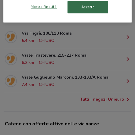
Mostra finalità
Accetto
Piazza dei Cinquecento Roma
5.2 km
Via Tigrè, 108/110 Roma
5.4 km
CHIUSO
Viale Trastevere, 215-227 Roma
6.2 km
CHIUSO
Viale Guglielmo Marconi, 133-133/A Roma
7.4 km
CHIUSO
Tutti i negozi Unieuro
Catene con offerte attive nelle vicinanze