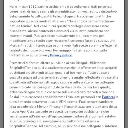
Noi e i nostri
1012
partner archiviamo e accediamo ai dati personali,
come i dati di navigazione gli o identificatori univoci, sul tuo dispositivo.
Selezionando Accetto, abiliti le tecnologie di tracciamento affinché
Tutte le promozioni di questo negozio
supportino gli scopi mostrati alla voce "Noi e i nostri partner trattiamo i
dati da fornire". Nel caso in cui queste tecnologie dovessero essere
disabilitate, alcuni contenuti e annunci visualizzati potrebbero non
essere rilevanti. Puoi accedere nuovamente a questo menu per
modificare le tue scelte o per revocare il consenso facendo clic sul link
Mostra finalità in fondo alla pagina web. Tali scelte avranno effetto nel
contesto del nostro Sito web. Per maggiori informazioni, consulta
l'Informativa sulla privacy.
Privacy policy
Permettici di fornirti offerte più vicine ai tuoi bisogni: Utilizzando
Shopfully/Tiendeo puoi visualizzare inserzioni e offerte per i tuoi acquisti
quotidiani più attinenti ai tuoi gusti e al tuo mondo. Tutto questo è
possibile grazie ad una serie di strumenti e analisi effettuate in base alle
tue attività all'interno dell'applicazione e sulle piattaforme collegate,
come indicato nel paragrafo 2 della Privacy Policy. Per fare questo,
abbiamo bisogno del tuo consenso sull'uso dei dati raccolti a tale fine.
Ci dispiace, al momento non abbiamo pubblicato
Se dai il tuo consenso condivideremo i tuoi dati personali con
Partners
in
tutto il mondo attraverso l’uso di SDK esterne. Puoi sempre cambiare
volantini nella tua zona. Riprova più tardi.
idea accedendo a Menu > Privacy > Personalizzazione, all’interno della
nostra App. Cosa succede se accetti: Le inserzioni pubblicitarie che
visualizzerai all'interno dell’app potranno trattare di argomenti relativi
alla tua cronologia di navigazione su piattaforme esterne a
Shopfully/Tiendeo. Ad esempio, se un servizio a noi collegato ci informa