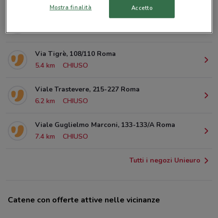
Mostra finalità
Accetto
Piazza dei Cinquecento Roma
5.2 km
Via Tigrè, 108/110 Roma
5.4 km
CHIUSO
Viale Trastevere, 215-227 Roma
6.2 km
CHIUSO
Viale Guglielmo Marconi, 133-133/A Roma
7.4 km
CHIUSO
Tutti i negozi Unieuro
Catene con offerte attive nelle vicinanze