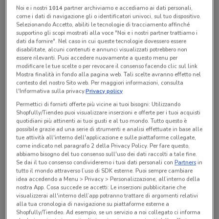
Noi e i nostri
1014
partner archiviamo e accediamo ai dati personali,
come i dati di navigazione gli o identificatori univoci, sul tuo dispositivo.
Selezionando Accetto, abiliti le tecnologie di tracciamento affinché
Tutte le promozioni di questo negozio
supportino gli scopi mostrati alla voce "Noi e i nostri partner trattiamo i
dati da fornire". Nel caso in cui queste tecnologie dovessero essere
disabilitate, alcuni contenuti e annunci visualizzati potrebbero non
essere rilevanti. Puoi accedere nuovamente a questo menu per
modificare le tue scelte o per revocare il consenso facendo clic sul link
Mostra finalità in fondo alla pagina web. Tali scelte avranno effetto nel
contesto del nostro Sito web. Per maggiori informazioni, consulta
l'Informativa sulla privacy.
Privacy policy
Permettici di fornirti offerte più vicine ai tuoi bisogni: Utilizzando
Shopfully/Tiendeo puoi visualizzare inserzioni e offerte per i tuoi acquisti
quotidiani più attinenti ai tuoi gusti e al tuo mondo. Tutto questo è
possibile grazie ad una serie di strumenti e analisi effettuate in base alle
tue attività all'interno dell'applicazione e sulle piattaforme collegate,
come indicato nel paragrafo 2 della Privacy Policy. Per fare questo,
abbiamo bisogno del tuo consenso sull'uso dei dati raccolti a tale fine.
Se dai il tuo consenso condivideremo i tuoi dati personali con
Partners
in
Ci dispiace, al momento non abbiamo pubblicato
tutto il mondo attraverso l’uso di SDK esterne. Puoi sempre cambiare
volantini nella tua zona. Riprova più tardi.
idea accedendo a Menu > Privacy > Personalizzazione, all’interno della
nostra App. Cosa succede se accetti: Le inserzioni pubblicitarie che
visualizzerai all'interno dell’app potranno trattare di argomenti relativi
alla tua cronologia di navigazione su piattaforme esterne a
Shopfully/Tiendeo. Ad esempio, se un servizio a noi collegato ci informa