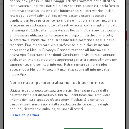
che hai navigato in un sito di viaggi, potremo mostrarti delle offerte a
tema vacanze. Inoltre, i dati sulla posizione (nel caso in cui abbia fornito
Porta DoveConviene sempre con te!
il relativo consenso) insieme alle informazioni sulle prestazioni della
Puoi trovare le migliori offerte dei negozi vicino a te,
rete e agli identificativi del dispositivo, possono essere raccolte e
salvarle e creare la tua lista del risparmio, comodamente
condivisi con terze parti per comprendere e migliorare la connettività e
dal tuo cellulare.
le esperienze applicative sulle delle reti wireless, come meglio indicato
nel paragrafo 13.b della nostra Privacy Policy. Inoltre, i tuoi dati possono
SCARICA L’APP
anche essere utilizzati per la creazione di report, ricerche di mercato,
scientifiche e statistiche, analisi basate sulla posizione e analisi delle
tendenze. Puoi modificare le tue preferenze in qualsiasi momento
accedendo a Menu > Privacy > Personalizzazione all'interno della
nostra App. Cosa succede se rifiuti: Continuerai a visualizzare annunci
Negozi Unieuro a Brembate
pubblicitari, ma riguarderanno argomenti generici e probabilmente non
saranno rilevanti per i tuoi interessi. Potrai sempre cambiare idea
accedendo a Menu > Privacy > Personalizzazione all'interno della
nostra App.
Noi e i nostri partner trattiamo i dati per fornire:
Utilizzare dati di geolocalizzazione precisi. Scansione attiva delle
caratteristiche del dispositivo ai fini dell’identificazione. Archiviare
© MapTiler
© OpenStreetMap contributors
informazioni su dispositivo e/o accedervi. Pubblicità e contenuti
personalizzati, misurazione delle prestazioni dei contenuti e degli
annunci, ricerche sul pubblico, sviluppo di servizi.
Via Beverino - (Uscita 2 Gra), 6 (Via Boccea
Elenco dei partner
Angolo Torrevecchia) Roma
5.2 km
CHIUSO