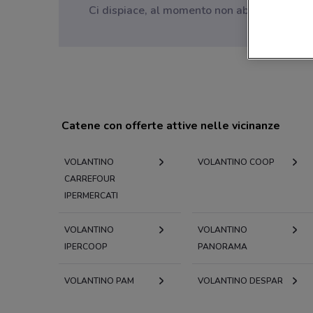
Ci dispiace, al momento non abbiamo pubblica
Catene con offerte attive nelle vicinanze
VOLANTINO
VOLANTINO COOP
CARREFOUR
IPERMERCATI
VOLANTINO
VOLANTINO
IPERCOOP
PANORAMA
VOLANTINO PAM
VOLANTINO DESPAR