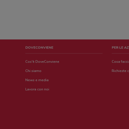
DOVECONVIENE
PER LE A
Cos'è DoveConviene
Cosa facc
Chi siamo
Richieste 
News e media
Lavora con noi