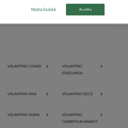
to volantini nella tua zona. Riprova più tardi.
Mostra finalità
Accetto
VOLANTINO CONAD
VOLANTINO
ESSELUNGA
VOLANTINO SISA
VOLANTINO DECÒ
VOLANTINO SIGMA
VOLANTINO
CARREFOUR MARKET