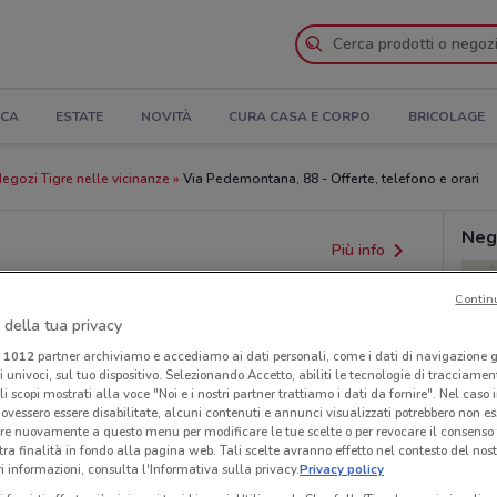
ICA
ESTATE
NOVITÀ
CURA CASA E CORPO
BRICOLAGE
egozi Tigre nelle vicinanze
Via Pedemontana, 88 - Offerte, telefono e orari
Nego
Più info
Contin
 della tua privacy
i
1012
partner archiviamo e accediamo ai dati personali, come i dati di navigazione g
ri univoci, sul tuo dispositivo. Selezionando Accetto, abiliti le tecnologie di tracciame
li scopi mostrati alla voce "Noi e i nostri partner trattiamo i dati da fornire". Nel caso 
ovessero essere disabilitate, alcuni contenuti e annunci visualizzati potrebbero non ess
re nuovamente a questo menu per modificare le tue scelte o per revocare il consenso
tra finalità in fondo alla pagina web. Tali scelte avranno effetto nel contesto del nost
 informazioni, consulta l'Informativa sulla privacy.
Privacy policy