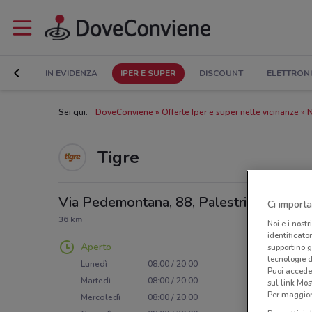
IN EVIDENZA
IPER E SUPER
DISCOUNT
ELETTRON
Sei qui:
DoveConviene
Offerte Iper e super nelle vicinanze
N
Tigre
Via Pedemontana, 88, Palestrina
Ci importa
36 km
Noi e i nostr
identificato
Aperto
supportino g
tecnologie d
Lunedì
08:00 / 20:00
Puoi accede
Martedì
08:00 / 20:00
sul link Mos
Per maggiori
Mercoledì
08:00 / 20:00