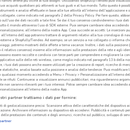
i fornirti offerte più vicine ai tuoi bisogni: Utilizzando Shopfully/Tiendeo puoi visualizz
i tuoi acquisti quotidiani più attinenti ai tuoi gusti e al tuo mondo. Tutto questo è possi
 strumenti e analisi effettuate in base alle tue attività all'interno dell'applicazione e 
collegate, come indicato nel paragrafo 2 della Privacy Policy. Per fare questo, abbi
 sull'uso dei dati raccolti a tale fine. Se dai il tuo consenso condivideremo i tuoi dati
tutto il mondo attraverso l’uso di SDK esterne. Puoi sempre cambiare idea accedend
rsonalizzazione, all’interno della nostra App. Cosa succede se accetti: Le inserzioni pu
i all'interno dell’app potranno trattare di argomenti relativi alla tua cronologia di na
esterne a Shopfully/Tiendeo. Ad esempio, se un servizio a noi collegato ci informa ch
i viaggi, potremo mostrarti delle offerte a tema vacanze. Inoltre, i dati sulla posizione 
o il relativo consenso) insieme alle informazioni sulle prestazioni della rete e agli ident
 possono essere raccolte e condivisi con terze parti per comprendere e migliorare la conn
pplicative sulle delle reti wireless, come meglio indicato nel paragrafo 13.b della no
re, i tuoi dati possono anche essere utilizzati per la creazione di report, ricerche di mer
 e statistiche, analisi basate sulla posizione e analisi delle tendenze. Puoi modificare l
in qualsiasi momento accedendo a Menu > Privacy > Personalizzazione all'interno del
 se rifiuti: Continuerai a visualizzare annunci pubblicitari, ma riguarderanno argome
te non saranno rilevanti per i tuoi interessi. Potrai sempre cambiare idea accedendo
rsonalizzazione all'interno della nostra App.
stri partner trattiamo i dati per fornire:
ti di geolocalizzazione precisi. Scansione attiva delle caratteristiche del dispositivo ai 
icazione. Archiviare informazioni su dispositivo e/o accedervi. Pubblicità e contenuti per
delle prestazioni dei contenuti e degli annunci, ricerche sul pubblico, sviluppo di servi
partner