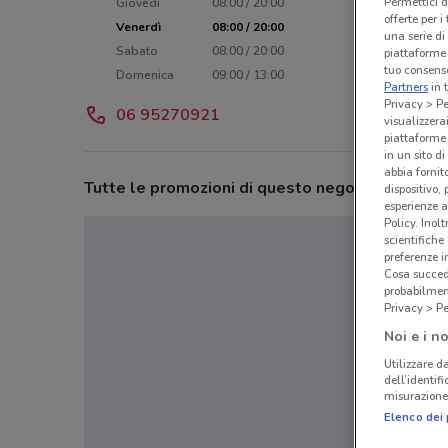
Permettici d
Giovedì
08:00 / 20:00
offerte per 
Venerdì
08:00 / 20:00
una serie di
Sabato
08:00 / 20:00
piattaforme 
tuo consenso
Domenica
09:00 / 13:00
Partners
in 
Privacy > Pe
06 95270921
visualizzera
piattaforme 
in un sito d
abbia fornit
Tutte le promozioni di questo negozio
dispositivo,
esperienze a
Policy. Inolt
scientifiche
preferenze 
Cosa succede
probabilmen
Privacy > Pe
Noi e i no
Utilizzare da
dell’identif
misurazione 
Elenco dei 