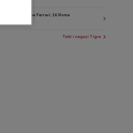
2.2 km
Via Giuseppe Ferrari, 16 Roma
2.2 km
Tutti i negozi Tigre