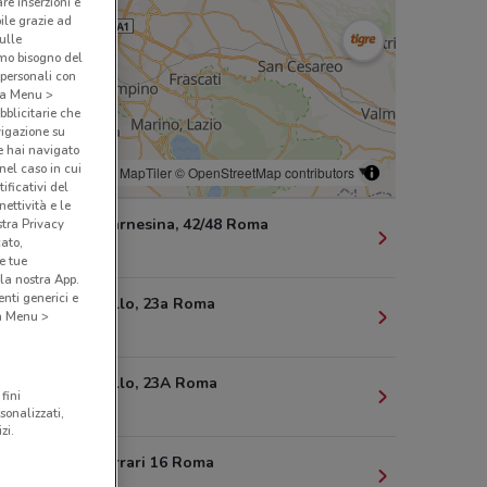
are inserzioni e
bile grazie ad
sulle
amo bisogno del
 personali con
o a Menu >
bblicitarie che
vigazione su
e hai navigato
(nel caso in cui
© MapTiler
© OpenStreetMap contributors
ificativi del
ettività e le
Via della Farnesina, 42/48 Roma
stra Privacy
cato,
978 m
e tue
la nostra App.
nti generici e
Via Donatello, 23a Roma
 a Menu >
1.4 km
Via Donatello, 23A Roma
fini
1.4 km
sonalizzati,
zi.
Via Gius.Ferrari 16 Roma