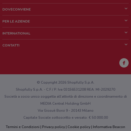
DOVECONVIENE
Cos'è DoveConviene
PER LE AZIENDE
Chi siamo
Cosa facciamo
INTERNATIONAL
News e media
Richieste commerciali e marketing
Brazil
CONTATTI
Lavora con noi
Mexico
Segnalazione punto vendita
France
Segnalazione Volantino
Australia
Hai un malfunzionamento sul web o sull'app?
New Zealand
© Copyright 2026 Shopfully S.p.A.
Shopfully S.p.A. - C.F / P. Iva 03156531208 REA: MI-2029270
Società a socio unico soggetta all’attività di direzione e coordinamento di
MEDIA Central Holding GmbH
Via Giosuè Borsi 9 - 20143 Milano
Capitale Sociale sottoscritto e versato: € 50.000,00
Termini e Condizioni
Privacy policy
Cookie policy
Informativa Beacon