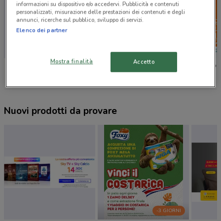
informazioni su dispositivo e/o accedervi. Pubblicità e contenuti
personalizzati, misurazione delle prestazioni dei contenuti e degli
annunci, ricerche sul pubblico, sviluppo di servizi.
Elenco dei partner
IN ARRIVO
Mostra finalità
Accetto
Conad
Conad
Spazio 
Nuovi prodotti da provare
-3 GIORNI