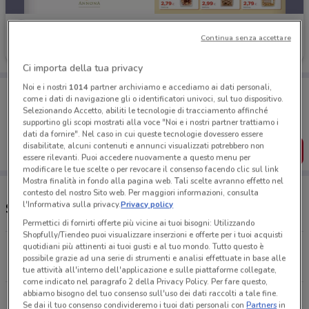
Tigre
Continua senza accettare
Scade il 20/08
3.1 km
Ci importa della tua privacy
Noi e i nostri
1014
partner archiviamo e accediamo ai dati personali,
Porta DoveConviene sempre con te!
come i dati di navigazione gli o identificatori univoci, sul tuo dispositivo.
Puoi trovare le migliori offerte dei negozi vicino a te,
Selezionando Accetto, abiliti le tecnologie di tracciamento affinché
salvarle e creare la tua lista del risparmio, comodamente
supportino gli scopi mostrati alla voce "Noi e i nostri partner trattiamo i
dal tuo cellulare.
dati da fornire". Nel caso in cui queste tecnologie dovessero essere
disabilitate, alcuni contenuti e annunci visualizzati potrebbero non
SCARICA L’APP
essere rilevanti. Puoi accedere nuovamente a questo menu per
modificare le tue scelte o per revocare il consenso facendo clic sul link
Mostra finalità in fondo alla pagina web. Tali scelte avranno effetto nel
contesto del nostro Sito web. Per maggiori informazioni, consulta
l'Informativa sulla privacy.
Privacy policy
Supermercati e orari Tigre
Permettici di fornirti offerte più vicine ai tuoi bisogni: Utilizzando
Shopfully/Tiendeo puoi visualizzare inserzioni e offerte per i tuoi acquisti
quotidiani più attinenti ai tuoi gusti e al tuo mondo. Tutto questo è
Via della Farnesina, 42/48 Roma
possibile grazie ad una serie di strumenti e analisi effettuate in base alle
978 m
tue attività all'interno dell'applicazione e sulle piattaforme collegate,
come indicato nel paragrafo 2 della Privacy Policy. Per fare questo,
abbiamo bisogno del tuo consenso sull'uso dei dati raccolti a tale fine.
Via Donatello, 23a Roma
Se dai il tuo consenso condivideremo i tuoi dati personali con
Partners
in