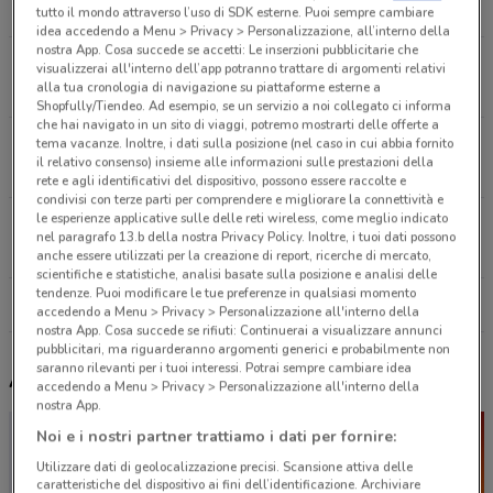
1.4 km
tutto il mondo attraverso l’uso di SDK esterne. Puoi sempre cambiare
idea accedendo a Menu > Privacy > Personalizzazione, all’interno della
nostra App. Cosa succede se accetti: Le inserzioni pubblicitarie che
Via Donatello, 23A Roma
visualizzerai all'interno dell’app potranno trattare di argomenti relativi
alla tua cronologia di navigazione su piattaforme esterne a
1.4 km
Shopfully/Tiendeo. Ad esempio, se un servizio a noi collegato ci informa
che hai navigato in un sito di viaggi, potremo mostrarti delle offerte a
Via Gius.Ferrari 16 Roma
tema vacanze. Inoltre, i dati sulla posizione (nel caso in cui abbia fornito
il relativo consenso) insieme alle informazioni sulle prestazioni della
2.2 km
rete e agli identificativi del dispositivo, possono essere raccolte e
condivisi con terze parti per comprendere e migliorare la connettività e
le esperienze applicative sulle delle reti wireless, come meglio indicato
Via Giuseppe Ferrari, 16 Roma
nel paragrafo 13.b della nostra Privacy Policy. Inoltre, i tuoi dati possono
2.2 km
anche essere utilizzati per la creazione di report, ricerche di mercato,
scientifiche e statistiche, analisi basate sulla posizione e analisi delle
tendenze. Puoi modificare le tue preferenze in qualsiasi momento
Tutti i negozi Tigre
accedendo a Menu > Privacy > Personalizzazione all'interno della
nostra App. Cosa succede se rifiuti: Continuerai a visualizzare annunci
pubblicitari, ma riguarderanno argomenti generici e probabilmente non
saranno rilevanti per i tuoi interessi. Potrai sempre cambiare idea
Altri volantini nelle vicinanze
accedendo a Menu > Privacy > Personalizzazione all'interno della
nostra App.
Noi e i nostri partner trattiamo i dati per fornire:
Utilizzare dati di geolocalizzazione precisi. Scansione attiva delle
caratteristiche del dispositivo ai fini dell’identificazione. Archiviare