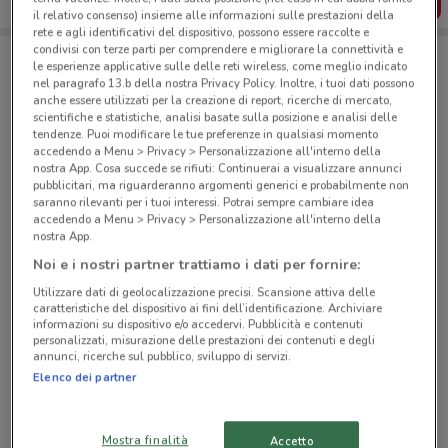
SCARICA L’APP
il relativo consenso) insieme alle informazioni sulle prestazioni della
rete e agli identificativi del dispositivo, possono essere raccolte e
condivisi con terze parti per comprendere e migliorare la connettività e
le esperienze applicative sulle delle reti wireless, come meglio indicato
Negozi Tigotà a Rovato
nel paragrafo 13.b della nostra Privacy Policy. Inoltre, i tuoi dati possono
anche essere utilizzati per la creazione di report, ricerche di mercato,
scientifiche e statistiche, analisi basate sulla posizione e analisi delle
tendenze. Puoi modificare le tue preferenze in qualsiasi momento
accedendo a Menu > Privacy > Personalizzazione all'interno della
nostra App. Cosa succede se rifiuti: Continuerai a visualizzare annunci
pubblicitari, ma riguarderanno argomenti generici e probabilmente non
saranno rilevanti per i tuoi interessi. Potrai sempre cambiare idea
© MapTiler
© OpenStreetMap contributors
accedendo a Menu > Privacy > Personalizzazione all'interno della
nostra App.
Noi e i nostri partner trattiamo i dati per fornire:
Via Dei Monti Di Primavalle, 117 Roma
4.3 km
CHIUSO
Utilizzare dati di geolocalizzazione precisi. Scansione attiva delle
caratteristiche del dispositivo ai fini dell’identificazione. Archiviare
informazioni su dispositivo e/o accedervi. Pubblicità e contenuti
Via Di Boccea, 246/A Roma
personalizzati, misurazione delle prestazioni dei contenuti e degli
annunci, ricerche sul pubblico, sviluppo di servizi.
4.4 km
CHIUSO
Elenco dei partner
Via Alessandria, 78 Roma
4.6 km
CHIUSO
Mostra finalità
Accetto