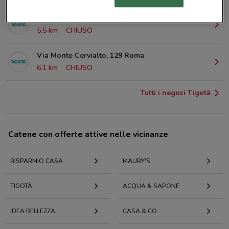
Via Val Pellice, 22 Roma
5.5 km
CHIUSO
Via Monte Cervialto, 129 Roma
6.1 km
CHIUSO
Tutti i negozi Tigotà
Catene con offerte attive nelle vicinanze
RISPARMIO CASA
MAURY'S
TIGOTÀ
ACQUA & SAPONE
IDEA BELLEZZA
CASA & CO