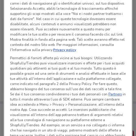
come i dati di navigazione gli o identificatori univoci, sul tuo dispositivo.
Tutte le promozioni di questo negozio
Selezionando Accetto, abiliti le tecnologie di tracciamento affinché
supportino gli scopi mostrati alla voce "Noi e i nostri partner trattiamo i
dati da fornire". Nel caso in cui queste tecnologie dovessero essere
disabilitate, alcuni contenuti e annunci visualizzati potrebbero non
essere rilevanti. Puoi accedere nuovamente a questo menu per
modificare le tue scelte o per revocare il consenso facendo clic sul link
Mostra finalità in fondo alla pagina web. Tali scelte avranno effetto nel
contesto del nostro Sito web. Per maggiori informazioni, consulta
l'Informativa sulla privacy.
Privacy policy
Permettici di fornirti offerte più vicine ai tuoi bisogni: Utilizzando
Shopfully/Tiendeo puoi visualizzare inserzioni e offerte per i tuoi acquisti
quotidiani più attinenti ai tuoi gusti e al tuo mondo. Tutto questo è
possibile grazie ad una serie di strumenti e analisi effettuate in base alle
tue attività all'interno dell'applicazione e sulle piattaforme collegate,
Tigotà
come indicato nel paragrafo 2 della Privacy Policy. Per fare questo,
abbiamo bisogno del tuo consenso sull'uso dei dati raccolti a tale fine.
Scade il 31/08
4.3 km
Se dai il tuo consenso condivideremo i tuoi dati personali con
Partners
in
tutto il mondo attraverso l’uso di SDK esterne. Puoi sempre cambiare
idea accedendo a Menu > Privacy > Personalizzazione, all’interno della
Porta DoveConviene sempre con te!
nostra App. Cosa succede se accetti: Le inserzioni pubblicitarie che
Puoi trovare le migliori offerte dei negozi vicino a te,
visualizzerai all'interno dell’app potranno trattare di argomenti relativi
salvarle e creare la tua lista del risparmio, comodamente
alla tua cronologia di navigazione su piattaforme esterne a
dal tuo cellulare.
Shopfully/Tiendeo. Ad esempio, se un servizio a noi collegato ci informa
che hai navigato in un sito di viaggi, potremo mostrarti delle offerte a
tema vacanze. Inoltre, i dati sulla posizione (nel caso in cui abbia fornito