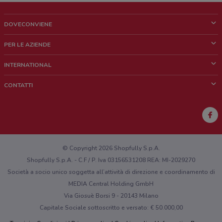
DOVECONVIENE
Cos'è DoveConviene
PER LE AZIENDE
Chi siamo
Cosa facciamo
INTERNATIONAL
News e media
Richieste commerciali e marketing
Brazil
CONTATTI
Lavora con noi
Mexico
Segnalazione punto vendita
France
Segnalazione Volantino
Australia
Hai un malfunzionamento sul web o sull'app?
New Zealand
© Copyright 2026 Shopfully S.p.A.
Shopfully S.p.A. - C.F / P. Iva 03156531208 REA: MI-2029270
Società a socio unico soggetta all’attività di direzione e coordinamento di
MEDIA Central Holding GmbH
Via Giosuè Borsi 9 - 20143 Milano
Capitale Sociale sottoscritto e versato: € 50.000,00