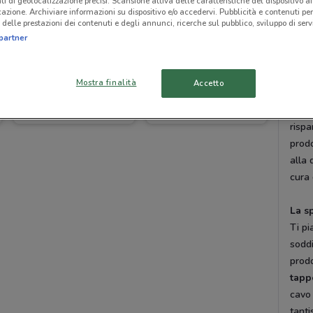
ti di geolocalizzazione precisi. Scansione attiva delle caratteristiche del dispositivo ai 
carto
icazione. Archiviare informazioni su dispositivo e/o accedervi. Pubblicità e contenuti per
delle prestazioni dei contenuti e degli annunci, ricerche sul pubblico, sviluppo di servi
stai 
partner
potra
DoveC
Mostra finalità
Accetto
Maury's
Maury's
Vant
Oltre
Scade il 31/12
2.4 km
Scade il 31/12
2.4 km
rispa
prodo
alla 
cura 
La s
Ti p
sodd
prodo
tapp
cavo 
tanti