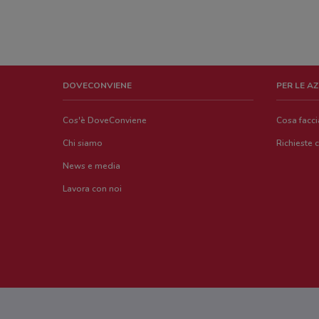
DOVECONVIENE
PER LE A
Cos'è DoveConviene
Cosa facc
Chi siamo
Richieste 
News e media
Lavora con noi