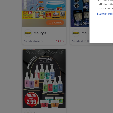
Utilizzare da
dell’identif
misurazione 
Elenco dei 
-1 GIORNO
Maury's
Maury's
Scade domani
2.4 km
Scade il 31/12
2.4 km