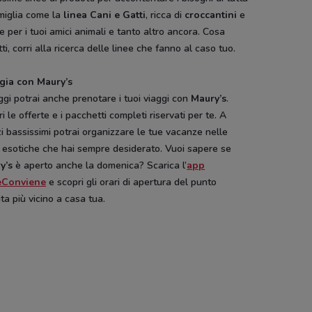
miglia come la
linea Cani e Gatti
, ricca di
croccantini
e
 per i tuoi amici animali e tanto altro ancora. Cosa
ti, corri alla ricerca delle linee che fanno al caso tuo.
gia con Maury’s
gi potrai anche prenotare i tuoi viaggi con
Maury’s
.
i le offerte e i pacchetti completi riservati per te. A
i bassissimi potrai organizzare le tue vacanze nelle
 esotiche che hai sempre desiderato. Vuoi sapere se
y’s
è aperto anche la domenica? Scarica l’
app
eConviene
e scopri gli orari di apertura del punto
ta più vicino a casa tua.
Ethos
Ethos
Ethos