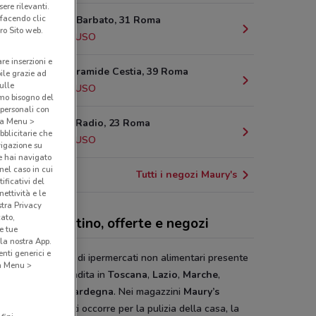
ere rilevanti.
 facendo clic
Via Andrea Barbato, 31 Roma
ro Sito web.
4.5 km
CHIUSO
are inserzioni e
Via Della Piramide Cestia, 39 Roma
bile grazie ad
sulle
6.5 km
CHIUSO
amo bisogno del
 personali con
o a Menu >
P.Zza Della Radio, 23 Roma
bblicitarie che
7.2 km
CHIUSO
vigazione su
e hai navigato
(nel caso in cui
Tutti i negozi Maury's
ificativi del
ettività e le
stra Privacy
cato,
ry's - volantino, offerte e negozi
e tue
la nostra App.
nti generici e
y’s
è una catena di ipermercati non alimentari presente
 a Menu >
 suoi 73 punti vendita in
Toscana
,
Lazio
,
Marche
,
ia
,
Abruzzo
e
Sardegna
. Nei magazzini
Maury’s
rai tutto ciò che ti occorre per la pulizia della casa, la