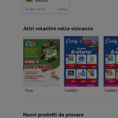
Maury's
Scade il 31/12
2.4 km
Altri volantini nelle vicinanze
Foxy
Caddy's
Caddy's
Nuovi prodotti da provare