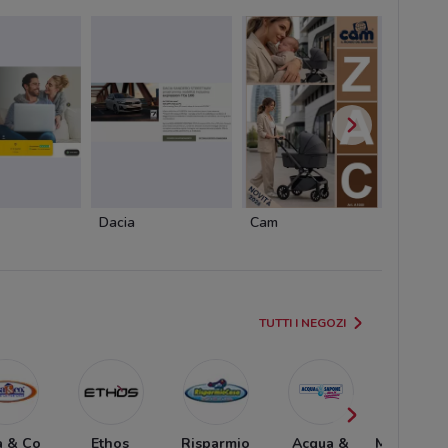
Dacia
Cam
Cam
TUTTI I NEGOZI
a & Co
Ethos
Risparmio
Acqua &
Mac Cosme