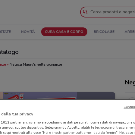
STATE
NOVITÀ
CURA CASA E CORPO
BRICOLAGE
ARRE
Catalogo
anze
Negozi Maury's nelle vicinanze
Neg
Contin
 della tua privacy
i
1012
partner archiviamo e accediamo ai dati personali, come i dati di navigazione g
ri univoci, sul tuo dispositivo. Selezionando Accetto, abiliti le tecnologie di tracciame
li scopi mostrati alla voce "Noi e i nostri partner trattiamo i dati da fornire". Nel caso 