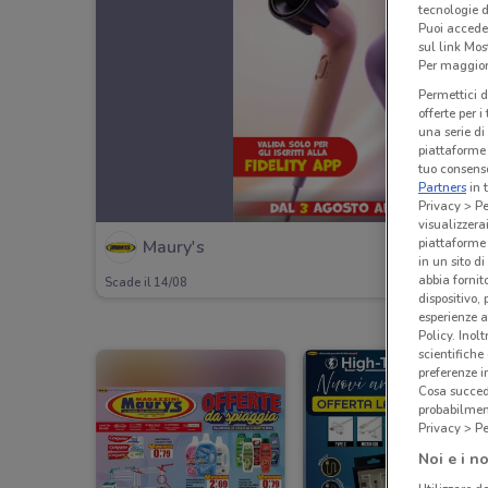
tecnologie d
Puoi accede
sul link Mos
Per maggiori
Permettici d
offerte per 
una serie di
piattaforme 
tuo consenso
Partners
in 
Privacy > Pe
visualizzera
piattaforme 
Maury's
in un sito d
abbia fornit
Scade il 14/08
dispositivo,
esperienze a
Policy. Inolt
scientifiche
preferenze 
Cosa succede
probabilmen
Privacy > Pe
Noi e i no