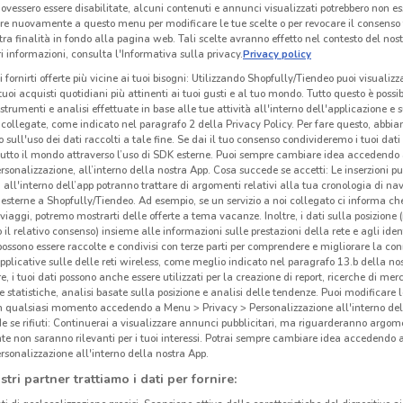
ovessero essere disabilitate, alcuni contenuti e annunci visualizzati potrebbero non ess
re nuovamente a questo menu per modificare le tue scelte o per revocare il consenso
tra finalità in fondo alla pagina web. Tali scelte avranno effetto nel contesto del nost
 informazioni, consulta l'Informativa sulla privacy.
Privacy policy
i fornirti offerte più vicine ai tuoi bisogni: Utilizzando Shopfully/Tiendeo puoi visualizz
i tuoi acquisti quotidiani più attinenti ai tuoi gusti e al tuo mondo. Tutto questo è possi
 strumenti e analisi effettuate in base alle tue attività all'interno dell'applicazione e 
collegate, come indicato nel paragrafo 2 della Privacy Policy. Per fare questo, abbi
 sull'uso dei dati raccolti a tale fine. Se dai il tuo consenso condivideremo i tuoi dati
tutto il mondo attraverso l’uso di SDK esterne. Puoi sempre cambiare idea accedend
rsonalizzazione, all’interno della nostra App. Cosa succede se accetti: Le inserzioni pu
i all'interno dell’app potranno trattare di argomenti relativi alla tua cronologia di na
esterne a Shopfully/Tiendeo. Ad esempio, se un servizio a noi collegato ci informa ch
i viaggi, potremo mostrarti delle offerte a tema vacanze. Inoltre, i dati sulla posizione 
o il relativo consenso) insieme alle informazioni sulle prestazioni della rete e agli ident
2.4 km
 possono essere raccolte e condivisi con terze parti per comprendere e migliorare la conn
pplicative sulle delle reti wireless, come meglio indicato nel paragrafo 13.b della no
re, i tuoi dati possono anche essere utilizzati per la creazione di report, ricerche di mer
Mau
 e statistiche, analisi basate sulla posizione e analisi delle tendenze. Puoi modificare l
in qualsiasi momento accedendo a Menu > Privacy > Personalizzazione all'interno del
 se rifiuti: Continuerai a visualizzare annunci pubblicitari, ma riguarderanno argome
Maur
te non saranno rilevanti per i tuoi interessi. Potrai sempre cambiare idea accedendo
con i
rsonalizzazione all'interno della nostra App.
Umbr
stri partner trattiamo i dati per fornire:
trove