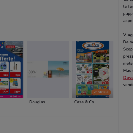
la fa
pappe
aspet
Viag
Da og
Scopr
prezz
mete
Maur
Dov
vendi
-2 GIORNI
Douglas
Casa & Co
Ethos