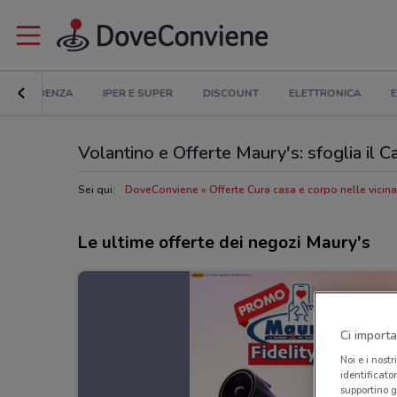
IN EVIDENZA
IPER E SUPER
DISCOUNT
ELETTRONICA
E
Volantino e Offerte Maury's: sfoglia il 
Sei qui:
DoveConviene
Offerte Cura casa e corpo nelle vicin
Le ultime offerte dei negozi Maury's
Ci importa
Noi e i nostr
identificato
supportino g