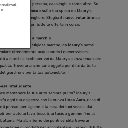
fini
leria, igiene della persona, casalinghi e tanto altro. Se
sonalizzati,
zi.
cercando di risparmiare sulla tua spesa da
Maury’s
i farlo nel modo migliore. Sfoglia il nuovo
volantino
su
onviene.it e scopri tutte le offerte in corso.
aggiosi prodotti a marchio
 a tutte le più prestigiose marche, da
Maury’s
potrai
rmiare ulteriormente acquistando i numerosissimi
tti a marchio, scelti per voi da
Maury’s
senza rinunciare
qualità. Troverai anche tanti oggetti per il fai da te, la
del giardino e per la tua automobile.
pesa intelligente
iace mantenere la tua auto sempre pulita? Maury’s
isfa ogni tua esigenza con la nuova
linea Auto
, ricca di
tti pensati per l’igiene e la cura dei tuoi veicoli, dai
eti per auto
ai lava-tessuti, ai
lucida gomme
fino al
batteria. Ma all’ interno dei punti vendita troverai
ssime linee di prodotti per accontentare i bisogni di tutta