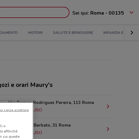
Sei qui:
Roma - 00135
DAMENTO
MOTORI
SALUTE E BENESSERE
INFANZIA E GIOCHI
ozi e orari Maury's
Via Romeo Rodriguez Pereira, 113 Roma
2.4 km
CHIUSO
ua senza accettare
Via Andrea Barbato, 31 Roma
li o
nto affinché
4.5 km
CHIUSO
in cui queste