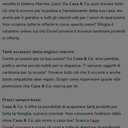
vendita in Umbria, Marche, Lazio. Da
Casa & Co.
puoi trovare tutto
ciò che ti occorre per la pulizia e l’arredamento della tua casa, ma
anche per il giardino e tutti gli utensili utili per i lavori di riparazione.
Vuoi scoprire tutte le offerte in corso questo mese? Sfoglia il
volantino online sul sito DoveConviene.it troverai tantissimi prodotti
in offerta.
Tanti accessori delle migliori marche
Cerchi accessori per la tua cucina? Da
Casa & Co.
trovi pentole,
piatti e anche piccoli mobili per la dispensa. Ti servono oggetti di
cartoleria per la scuola? Troverai tutto ciò che ti occorre e anche
tante simpatiche idee regalo. Scopri come risparmiare grazie alle
promozioni che
Casa & Co.
riserva per te.
Prezzi sempre bassi
Casa & Co.
ti offre la possibilità di acquistare tanti prodotti per
tutta la famiglia, a prezzi scontati. Vuoi conoscere l’indirizzo dello
store
Casa & Co.
più vicino a casa tua? Scarica l’
app
DoveConviene
e scopri gli orari e tutte le aperture straordinarie.