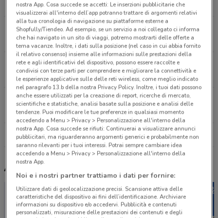
2 km
APERTO
nostra App. Cosa succede se accetti: Le inserzioni pubblicitarie che
visualizzerai all'interno dell’app potranno trattare di argomenti relativi
alla tua cronologia di navigazione su piattaforme esterne a
Via Bevagna, 27 Roma
Shopfully/Tiendeo. Ad esempio, se un servizio a noi collegato ci informa
che hai navigato in un sito di viaggi, potremo mostrarti delle offerte a
2 km
APERTO
tema vacanze. Inoltre, i dati sulla posizione (nel caso in cui abbia fornito
il relativo consenso) insieme alle informazioni sulle prestazioni della
rete e agli identificativi del dispositivo, possono essere raccolte e
Viale Parioli, 74/A Roma
condivisi con terze parti per comprendere e migliorare la connettività e
2.8 km
APERTO
le esperienze applicative sulle delle reti wireless, come meglio indicato
nel paragrafo 13.b della nostra Privacy Policy. Inoltre, i tuoi dati possono
anche essere utilizzati per la creazione di report, ricerche di mercato,
Via Lucrezio Caro, 64 Roma
scientifiche e statistiche, analisi basate sulla posizione e analisi delle
3 km
APERTO
tendenze. Puoi modificare le tue preferenze in qualsiasi momento
accedendo a Menu > Privacy > Personalizzazione all'interno della
nostra App. Cosa succede se rifiuti: Continuerai a visualizzare annunci
Tutti i negozi Casa & Co
pubblicitari, ma riguarderanno argomenti generici e probabilmente non
saranno rilevanti per i tuoi interessi. Potrai sempre cambiare idea
accedendo a Menu > Privacy > Personalizzazione all'interno della
nostra App.
Altri volantini nelle vicinanze
Noi e i nostri partner trattiamo i dati per fornire:
Utilizzare dati di geolocalizzazione precisi. Scansione attiva delle
caratteristiche del dispositivo ai fini dell’identificazione. Archiviare
informazioni su dispositivo e/o accedervi. Pubblicità e contenuti
personalizzati, misurazione delle prestazioni dei contenuti e degli