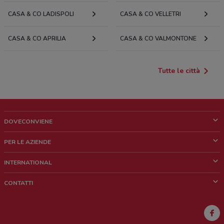
CASA & CO LADISPOLI
CASA & CO VELLETRI
CASA & CO APRILIA
CASA & CO VALMONTONE
Tutte le città
DOVECONVIENE
Cos'è DoveConviene
PER LE AZIENDE
Chi siamo
Cosa facciamo
INTERNATIONAL
News e media
Richieste commerciali e marketing
Brazil
CONTATTI
Lavora con noi
Mexico
Segnalazione punto vendita
France
Segnalazione Volantino