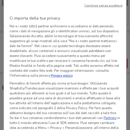
Continua senza accettare
Casa & Co
Ci importa della tua privacy
Scade domenica
1.9 km
Noi e i nostri
1012
partner archiviamo e accediamo ai dati personali,
come i dati di navigazione gli o identificatori univoci, sul tuo dispositivo.
Selezionando Accetto, abiliti le tecnologie di tracciamento affinché
Porta DoveConviene sempre con te!
supportino gli scopi mostrati alla voce "Noi e i nostri partner trattiamo i
Puoi trovare le migliori offerte dei negozi vicino a te,
dati da fornire". Nel caso in cui queste tecnologie dovessero essere
salvarle e creare la tua lista del risparmio, comodamente
disabilitate, alcuni contenuti e annunci visualizzati potrebbero non
dal tuo cellulare.
essere rilevanti. Puoi accedere nuovamente a questo menu per
modificare le tue scelte o per revocare il consenso facendo clic sul link
SCARICA L’APP
Mostra finalità in fondo alla pagina web. Tali scelte avranno effetto nel
contesto del nostro Sito web. Per maggiori informazioni, consulta
l'Informativa sulla privacy.
Privacy policy
Permettici di fornirti offerte più vicine ai tuoi bisogni: Utilizzando
Negozi Casa & Co nelle vicinanze
Shopfully/Tiendeo puoi visualizzare inserzioni e offerte per i tuoi acquisti
quotidiani più attinenti ai tuoi gusti e al tuo mondo. Tutto questo è
possibile grazie ad una serie di strumenti e analisi effettuate in base alle
tue attività all'interno dell'applicazione e sulle piattaforme collegate,
Via di Vigna Stelluti, 162 Roma
come indicato nel paragrafo 2 della Privacy Policy. Per fare questo,
1.9 km
APERTO
abbiamo bisogno del tuo consenso sull'uso dei dati raccolti a tale fine.
Se dai il tuo consenso condivideremo i tuoi dati personali con
Partners
in
tutto il mondo attraverso l’uso di SDK esterne. Puoi sempre cambiare
Via Bevagna, 27 Roma
idea accedendo a Menu > Privacy > Personalizzazione, all’interno della