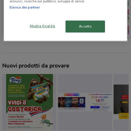
annunci, ricerche sul pubblico, sviluppo di servizi.
Elenco dei partner
Mostra finalità
Accetto
Foxy
Caddy's
Caddy's
Nuovi prodotti da provare