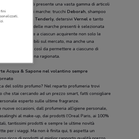
nterno dei negozi è presente una vasta gamma di articoli
fini
alità delle migliori marche: trucchi
Deborah
, shampoo
sonalizzati,
ilk
, carta igienica
Tenderly
, detersivi
Vernel
e tanto
zi.
o ancora. Ognuna delle marche presenti è selezionata
ura così da offrire a ciascun acquirente non solo le
ori offerte disponibili sul mercato, ma anche una
zione eterogenea così da permettere a ciascuno di
tuare una seleziona ragionata.
rte Acqua & Sapone nel volantino sempre
ornato
a del solito profumo? Nel reparto profumeria trovi
o che stai cercando ad un prezzo smart, fatti consigliare
ersonale esperto sulle ultime fragranze.
 nuove occasioni, dall profumeria all’igiene personale,
asalinghi al make-up, dai prodotti l’Oreal Paris, ai 100%
ali, tantissimi prodotti e sempre le ultime novità
tte per i viaggi. Ma non è finita qui, ti aspetta un
rso ricco di prodotti al miglior rapporto qualità prezzo,