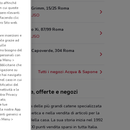
nto affinché
in cui queste
Via Fratelli Grimm, 15/25 Roma
ere rilevanti.
4.2 km
CHIUSO
 facendo clic
ro Sito web.
Via Gregorio Xi, 87/99 Roma
are inserzioni e
4.5 km
CHIUSO
bile grazie ad
sulle
amo bisogno del
Via Isole di Capoverde, 304 Roma
 personali con
4.6 km
o a Menu >
bblicitarie che
vigazione su
Tutti i negozi Acqua & Sapone
e hai navigato
(nel caso in cui
ificativi del
ettività e le
ua & Sapone, offerte e negozi
stra Privacy
cato,
e tue
ua&Sapone
è una delle più grandi catene specializzata
la nostra App.
ettore della cosmetica e nella vendita di articoli per la
nti generici e
 a Menu >
della persona e della casa. La sua storia inizia nel 1992
gi conta più di 700 punti vendita sparsi in tutta Italia.