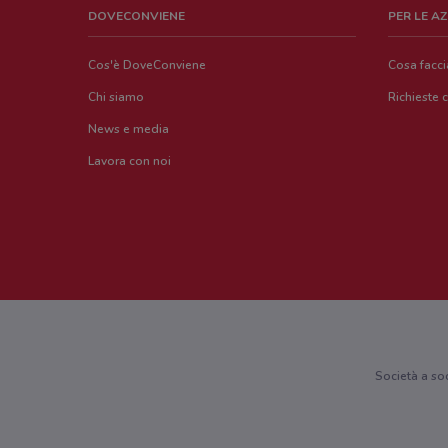
DOVECONVIENE
PER LE A
Cos'è DoveConviene
Cosa facc
Chi siamo
Richieste 
News e media
Lavora con noi
Società a so