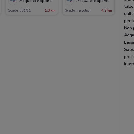
Acqua & Sapone
Acqua & Sapone
tutto
Scade il 31/01
1.3 km
Scade mercoledì
4.2 km
dallo
per l
Non 
Acq
bassi
Sap
prezz
inter