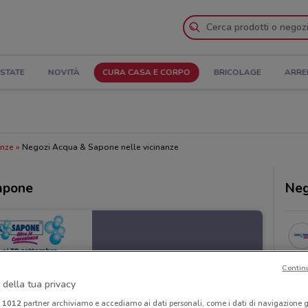
STATE
NOVITÀ
CURA CASA E CORPO
BRICOLAGE
ARRE
anze
Negozi Acqua & Sapone nelle vicinanze
Sapone
Neg
Contin
 della tua privacy
i
1012
partner archiviamo e accediamo ai dati personali, come i dati di navigazione g