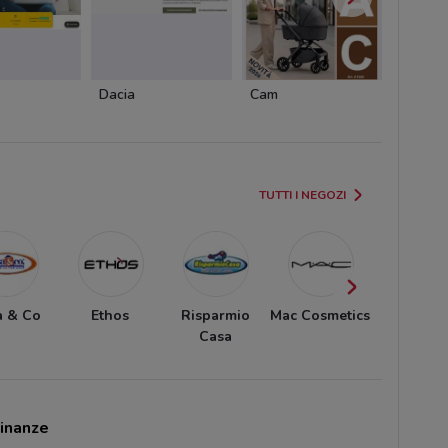
Dacia
Cam
Cam
TUTTI I NEGOZI
a & Co
Ethos
Risparmio
Mac Cosmetics
Kiehls
Casa
cinanze