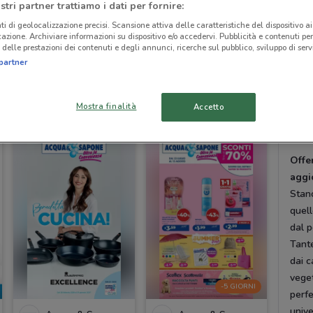
stri partner trattiamo i dati per fornire:
All’i
ti di geolocalizzazione precisi. Scansione attiva delle caratteristiche del dispositivo ai 
di qu
icazione. Archiviare informazioni su dispositivo e/o accedervi. Pubblicità e contenuti per
Suns
delle prestazioni dei contenuti e degli annunci, ricerche sul pubblico, sviluppo di servi
altr
partner
-1 GIORNO
con c
Acqua & Sapone
Acqua & Sapone
migli
Mostra finalità
Accetto
sele
Scade domani
1.3 km
Scade il 02/09
1.3 km
effet
Offe
aggi
Stanc
quell
dal p
Tante
dai c
veget
-5 GIORNI
perfe
unive