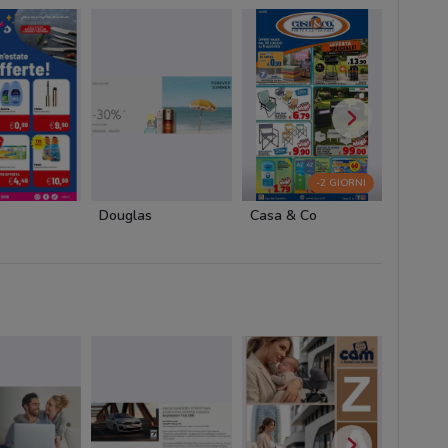
-2 GIORNI
Douglas
Casa & Co
Ethos