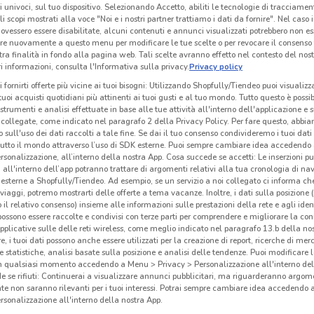
ri univoci, sul tuo dispositivo. Selezionando Accetto, abiliti le tecnologie di tracciame
li scopi mostrati alla voce "Noi e i nostri partner trattiamo i dati da fornire". Nel caso 
ovessero essere disabilitate, alcuni contenuti e annunci visualizzati potrebbero non ess
re nuovamente a questo menu per modificare le tue scelte o per revocare il consenso
tra finalità in fondo alla pagina web. Tali scelte avranno effetto nel contesto del nost
 informazioni, consulta l'Informativa sulla privacy.
Privacy policy
i fornirti offerte più vicine ai tuoi bisogni: Utilizzando Shopfully/Tiendeo puoi visualizz
i tuoi acquisti quotidiani più attinenti ai tuoi gusti e al tuo mondo. Tutto questo è possi
 strumenti e analisi effettuate in base alle tue attività all'interno dell'applicazione e 
collegate, come indicato nel paragrafo 2 della Privacy Policy. Per fare questo, abbi
 sull'uso dei dati raccolti a tale fine. Se dai il tuo consenso condivideremo i tuoi dati
tutto il mondo attraverso l’uso di SDK esterne. Puoi sempre cambiare idea accedend
rsonalizzazione, all’interno della nostra App. Cosa succede se accetti: Le inserzioni pu
i all'interno dell’app potranno trattare di argomenti relativi alla tua cronologia di na
esterne a Shopfully/Tiendeo. Ad esempio, se un servizio a noi collegato ci informa ch
1.3 km
i viaggi, potremo mostrarti delle offerte a tema vacanze. Inoltre, i dati sulla posizione 
o il relativo consenso) insieme alle informazioni sulle prestazioni della rete e agli ident
 possono essere raccolte e condivisi con terze parti per comprendere e migliorare la conn
Acq
pplicative sulle delle reti wireless, come meglio indicato nel paragrafo 13.b della no
re, i tuoi dati possono anche essere utilizzati per la creazione di report, ricerche di mer
 e statistiche, analisi basate sulla posizione e analisi delle tendenze. Puoi modificare l
Acq
in qualsiasi momento accedendo a Menu > Privacy > Personalizzazione all'interno del
nel s
 se rifiuti: Continuerai a visualizzare annunci pubblicitari, ma riguarderanno argome
te non saranno rilevanti per i tuoi interessi. Potrai sempre cambiare idea accedendo
cura 
rsonalizzazione all'interno della nostra App.
ed og