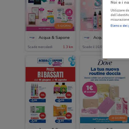
Noi e i no
Utilizzare da
dell’identif
misurazione 
Elenco dei 
-5 GIORNI
Acqua & Sapone
Acqua & Sapone
Scade mercoledì
1.3 km
Scade il 16/08
1.3 km
-4 GIORNI