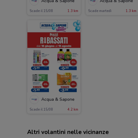
Acqua & Sapone
Acqua & Sapone
Scade il 15/08
1.3 km
Scade martedì
1.3 km
Acqua & Sapone
Scade il 15/08
4.2 km
Altri volantini nelle vicinanze