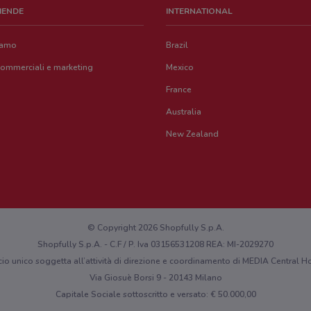
ZIENDE
INTERNATIONAL
iamo
Brazil
commerciali e marketing
Mexico
France
Australia
New Zealand
© Copyright 2026 Shopfully S.p.A.
Shopfully S.p.A. - C.F / P. Iva 03156531208 REA: MI-2029270
cio unico soggetta all’attività di direzione e coordinamento di MEDIA Central
Via Giosuè Borsi 9 - 20143 Milano
Capitale Sociale sottoscritto e versato: € 50.000,00