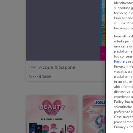
identificato
supportino g
tecnologie d
Puoi accede
sul link Mos
Per maggiori
Permettici d
offerte per 
una serie di
piattaforme 
tuo consenso
Partners
in 
Privacy > Pe
Acqua & Sapone
visualizzera
piattaforme 
Scade il 30/09
in un sito d
abbia fornit
dispositivo,
esperienze a
Policy. Inolt
scientifiche
preferenze 
Cosa succede
probabilmen
Privacy > Pe