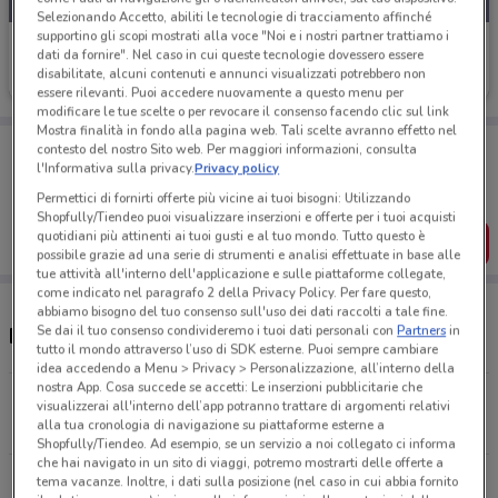
Selezionando Accetto, abiliti le tecnologie di tracciamento affinché
supportino gli scopi mostrati alla voce "Noi e i nostri partner trattiamo i
Douglas
dati da fornire". Nel caso in cui queste tecnologie dovessero essere
disabilitate, alcuni contenuti e annunci visualizzati potrebbero non
Scade il 22/09
1.8 km
essere rilevanti. Puoi accedere nuovamente a questo menu per
modificare le tue scelte o per revocare il consenso facendo clic sul link
Mostra finalità in fondo alla pagina web. Tali scelte avranno effetto nel
Porta DoveConviene sempre con te!
contesto del nostro Sito web. Per maggiori informazioni, consulta
Puoi trovare le migliori offerte dei negozi vicino a te,
l'Informativa sulla privacy.
Privacy policy
salvarle e creare la tua lista del risparmio, comodamente
Permettici di fornirti offerte più vicine ai tuoi bisogni: Utilizzando
dal tuo cellulare.
Shopfully/Tiendeo puoi visualizzare inserzioni e offerte per i tuoi acquisti
quotidiani più attinenti ai tuoi gusti e al tuo mondo. Tutto questo è
SCARICA L’APP
possibile grazie ad una serie di strumenti e analisi effettuate in base alle
tue attività all'interno dell'applicazione e sulle piattaforme collegate,
come indicato nel paragrafo 2 della Privacy Policy. Per fare questo,
abbiamo bisogno del tuo consenso sull'uso dei dati raccolti a tale fine.
Se dai il tuo consenso condivideremo i tuoi dati personali con
Partners
in
Negozi e orari Douglas
tutto il mondo attraverso l’uso di SDK esterne. Puoi sempre cambiare
idea accedendo a Menu > Privacy > Personalizzazione, all’interno della
nostra App. Cosa succede se accetti: Le inserzioni pubblicitarie che
P.Le Clodio 33 Roma
visualizzerai all'interno dell’app potranno trattare di argomenti relativi
alla tua cronologia di navigazione su piattaforme esterne a
1.8 km
APERTO
Shopfully/Tiendeo. Ad esempio, se un servizio a noi collegato ci informa
che hai navigato in un sito di viaggi, potremo mostrarti delle offerte a
Via Filippo Civinini 113 Roma
tema vacanze. Inoltre, i dati sulla posizione (nel caso in cui abbia fornito