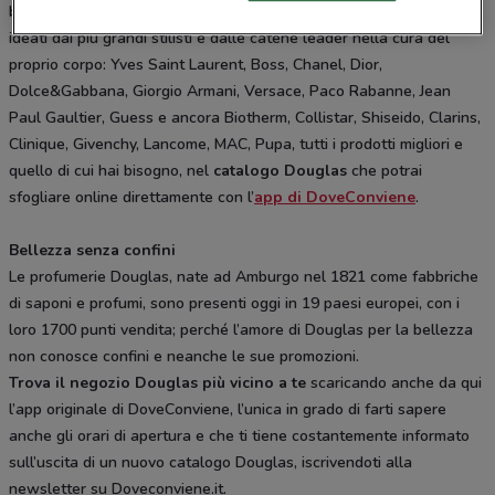
bellezza e di benessere. Da Douglas solo i profumi e i trattamenti
ideati dai più grandi stilisti e dalle catene leader nella cura del
proprio corpo: Yves Saint Laurent, Boss, Chanel, Dior,
Dolce&Gabbana, Giorgio Armani, Versace, Paco Rabanne, Jean
Paul Gaultier, Guess e ancora Biotherm, Collistar, Shiseido, Clarins,
Clinique, Givenchy, Lancome, MAC, Pupa, tutti i prodotti migliori e
quello di cui hai bisogno, nel
catalogo Douglas
che potrai
sfogliare online direttamente con l’
app di DoveConviene
.
Bellezza senza confini
Le profumerie Douglas, nate ad Amburgo nel 1821 come fabbriche
di saponi e profumi, sono presenti oggi in 19 paesi europei, con i
loro 1700 punti vendita; perché l’amore di Douglas per la bellezza
non conosce confini e neanche le sue promozioni.
Trova il negozio Douglas più vicino a te
scaricando anche da qui
l’app originale di DoveConviene, l’unica in grado di farti sapere
anche gli orari di apertura e che ti tiene costantemente informato
sull’uscita di un nuovo catalogo Douglas, iscrivendoti alla
newsletter su Doveconviene.it.