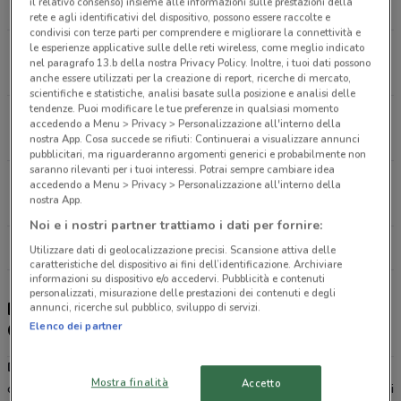
il relativo consenso) insieme alle informazioni sulle prestazioni della
2.3 km
APERTO
rete e agli identificativi del dispositivo, possono essere raccolte e
condivisi con terze parti per comprendere e migliorare la connettività e
le esperienze applicative sulle delle reti wireless, come meglio indicato
Viale Dei Monfortani 04.08.20 Roma
nel paragrafo 13.b della nostra Privacy Policy. Inoltre, i tuoi dati possono
2.5 km
APERTO
anche essere utilizzati per la creazione di report, ricerche di mercato,
scientifiche e statistiche, analisi basate sulla posizione e analisi delle
tendenze. Puoi modificare le tue preferenze in qualsiasi momento
Via Torrevecchia 46 Roma
accedendo a Menu > Privacy > Personalizzazione all'interno della
2.8 km
APERTO
nostra App. Cosa succede se rifiuti: Continuerai a visualizzare annunci
pubblicitari, ma riguarderanno argomenti generici e probabilmente non
saranno rilevanti per i tuoi interessi. Potrai sempre cambiare idea
Via Attilio Regolo 12 Roma
accedendo a Menu > Privacy > Personalizzazione all'interno della
nostra App.
2.9 km
APERTO
Noi e i nostri partner trattiamo i dati per fornire:
Tutti i negozi Douglas
Utilizzare dati di geolocalizzazione precisi. Scansione attiva delle
caratteristiche del dispositivo ai fini dell’identificazione. Archiviare
informazioni su dispositivo e/o accedervi. Pubblicità e contenuti
personalizzati, misurazione delle prestazioni dei contenuti e degli
Douglas - sconti e offerte, negozi e Douglas
annunci, ricerche sul pubblico, sviluppo di servizi.
Elenco dei partner
Card
Douglas
è una catena che si occupa della vendita di profumi,
Mostra finalità
Accetto
cosmetici, articoli di make up e accessori: tutto ciò che è sinonimo di