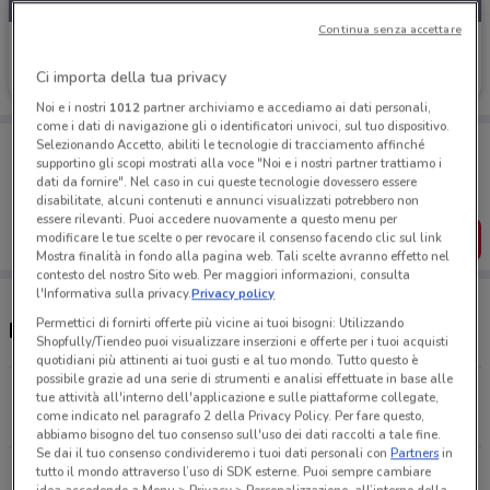
Continua senza accettare
Sephora
Ci importa della tua privacy
Scade il 31/08
2.9 km
Noi e i nostri
1012
partner archiviamo e accediamo ai dati personali,
come i dati di navigazione gli o identificatori univoci, sul tuo dispositivo.
Porta DoveConviene sempre con te!
Selezionando Accetto, abiliti le tecnologie di tracciamento affinché
supportino gli scopi mostrati alla voce "Noi e i nostri partner trattiamo i
Puoi trovare le migliori offerte dei negozi vicino a te,
salvarle e creare la tua lista del risparmio, comodamente
dati da fornire". Nel caso in cui queste tecnologie dovessero essere
dal tuo cellulare.
disabilitate, alcuni contenuti e annunci visualizzati potrebbero non
essere rilevanti. Puoi accedere nuovamente a questo menu per
SCARICA L’APP
modificare le tue scelte o per revocare il consenso facendo clic sul link
Mostra finalità in fondo alla pagina web. Tali scelte avranno effetto nel
contesto del nostro Sito web. Per maggiori informazioni, consulta
l'Informativa sulla privacy.
Privacy policy
Permettici di fornirti offerte più vicine ai tuoi bisogni: Utilizzando
Negozi Sephora e orari
Shopfully/Tiendeo puoi visualizzare inserzioni e offerte per i tuoi acquisti
quotidiani più attinenti ai tuoi gusti e al tuo mondo. Tutto questo è
possibile grazie ad una serie di strumenti e analisi effettuate in base alle
Via Cola di Rienzo 156 Roma
tue attività all'interno dell'applicazione e sulle piattaforme collegate,
come indicato nel paragrafo 2 della Privacy Policy. Per fare questo,
2.9 km
abbiamo bisogno del tuo consenso sull'uso dei dati raccolti a tale fine.
Se dai il tuo consenso condivideremo i tuoi dati personali con
Partners
in
tutto il mondo attraverso l’uso di SDK esterne. Puoi sempre cambiare
Via del Corso, 480, 481, 482 Roma
idea accedendo a Menu > Privacy > Personalizzazione, all’interno della