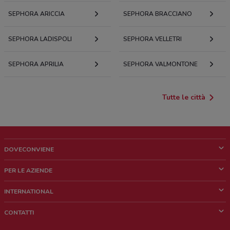
SEPHORA ARICCIA
SEPHORA BRACCIANO
SEPHORA LADISPOLI
SEPHORA VELLETRI
SEPHORA APRILIA
SEPHORA VALMONTONE
Tutte le città
DOVECONVIENE
Cos'è DoveConviene
PER LE AZIENDE
Chi siamo
Cosa facciamo
INTERNATIONAL
News e media
Richieste commerciali e marketing
Brazil
CONTATTI
Lavora con noi
Mexico
Segnalazione punto vendita