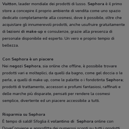
Vuitton
, leader mondiale dei prodotti di lusso.
Sephora
è il primo
store a concepire il proprio ambiente di vendita come uno spazio
dedicato completamente alla cosmesi, dove è possibile, oltre che
acquistare gli innumerevoli prodotti, anche usufruire gratuitamente
di
lezioni di make-up
e consulenze, grazie alla presenza di
personale disponibile ed esperto. Un vero e proprio tempio di
bellezza.
Con Sephora è un piacere
Nei
negozi Sephora
, sia online che offline, è possibile trovare
prodotti vari e molteplici, da quelli da bagno, come gel doccia o le
perle, a quelli di make up, come le palette o i fondotinta
Sephora
;
prodotti di trattamento, accessori e profumi fantasiosi, raffinati e
delle marche più disparate, pensati per rendere la cosmesi
semplice, divertente ed un piacere accessibile a tutti.
Risparmia su Sephora
È tempo di saldi! Sfoglia il
volantino di Sephora
online con
DoveConviene e approfitta dei numerosi sconti su tutti i prodotti.