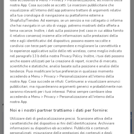
3.5 km
APERTO
nostra App. Cosa succede se accetti: Le inserzioni pubblicitarie che
visualizzerai all'interno dell’app potranno trattare di argomenti relativi
alla tua cronologia di navigazione su piattaforme esterne a
Via del Corso 486 Roma
Shopfully/Tiendeo. Ad esempio, se un servizio a noi collegato ci informa
3.5 km
che hai navigato in un sito di viaggi, potremo mostrarti delle offerte a
tema vacanze. Inoltre, i dati sulla posizione (nel caso in cui abbia fornito
il relativo consenso) insieme alle informazioni sulle prestazioni della
Piazza di Spagna, 68/69 Roma
rete e agli identificativi del dispositivo, possono essere raccolte e
condivisi con terze parti per comprendere e migliorare la connettività e
3.8 km
APERTO
le esperienze applicative sulle delle reti wireless, come meglio indicato
nel paragrafo 13.b della nostra Privacy Policy. Inoltre, i tuoi dati possono
Via del Tritone, 74/78 Roma
anche essere utilizzati per la creazione di report, ricerche di mercato,
scientifiche e statistiche, analisi basate sulla posizione e analisi delle
4.2 km
APERTO
tendenze. Puoi modificare le tue preferenze in qualsiasi momento
accedendo a Menu > Privacy > Personalizzazione all'interno della
nostra App. Cosa succede se rifiuti: Continuerai a visualizzare annunci
Tutti i negozi Sephora
pubblicitari, ma riguarderanno argomenti generici e probabilmente non
saranno rilevanti per i tuoi interessi. Potrai sempre cambiare idea
accedendo a Menu > Privacy > Personalizzazione all'interno della
nostra App.
Altri volantini nelle vicinanze
Noi e i nostri partner trattiamo i dati per fornire:
Utilizzare dati di geolocalizzazione precisi. Scansione attiva delle
caratteristiche del dispositivo ai fini dell’identificazione. Archiviare
informazioni su dispositivo e/o accedervi. Pubblicità e contenuti
personalizzati, misurazione delle prestazioni dei contenuti e degli