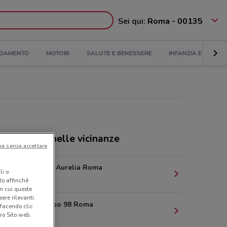
Sei qui:
Roma - 00135
DAMENTO
MOTORI
SALUTE E BENESSERE
INFANZIA E GIOCHI
ozi Wycon nelle vicinanze
ua senza accettare
Via di Valle Aurelia Roma
li o
3.2 km
nto affinché
in cui queste
ere rilevanti.
Via del Corso 98 Roma
 facendo clic
ro Sito web.
3.6 km