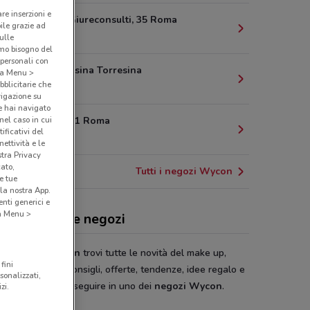
are inserzioni e
Piazza dei Giureconsulti, 35 Roma
bile grazie ad
4.2 km
sulle
amo bisogno del
 personali con
Via di Torresina Torresina
o a Menu >
bblicitarie che
4.4 km
vigazione su
e hai navigato
(nel caso in cui
Viale Libia11 Roma
ificativi del
5.1 km
ettività e le
stra Privacy
cato,
Tutti i negozi Wycon
e tue
la nostra App.
nti generici e
 a Menu >
on, offerte e negozi
catalogo di
Wycon
trovi tutte le novità del make up,
fini
tti di bellezza, consigli, offerte, tendenze, idee regalo e
sonalizzati,
 Up Event da se seguire in uno dei
negozi Wycon
.
zi.