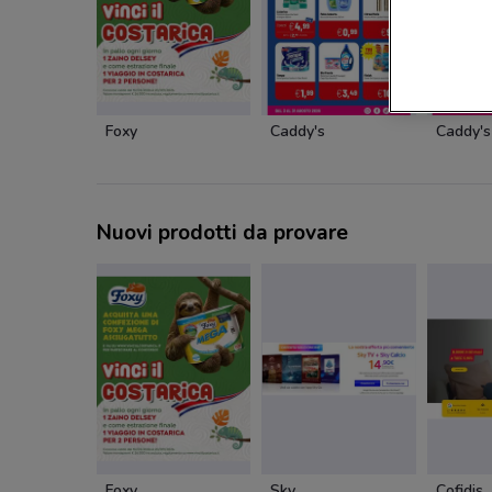
Foxy
Caddy's
Caddy's
Nuovi prodotti da provare
Foxy
Sky
Cofidis