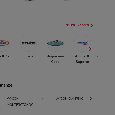
TUTTI I NEGOZI
a & Co
Ethos
Risparmio
Acqua &
Mac Cosme
Casa
Sapone
cinanze
WYCON
WYCON CIAMPINO
MONTEROTONDO