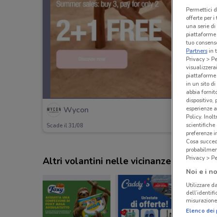
Permettici d
offerte per 
una serie di
piattaforme 
tuo consenso
Partners
in 
Privacy > Pe
visualizzera
piattaforme 
in un sito d
abbia fornit
dispositivo,
esperienze a
Wycon
Policy. Inolt
scientifiche
Scade il 31/08
preferenze 
Cosa succede
probabilmen
Privacy > Pe
Altri volantini nelle vicinanze
Noi e i no
Utilizzare da
dell’identif
misurazione 
Elenco dei 