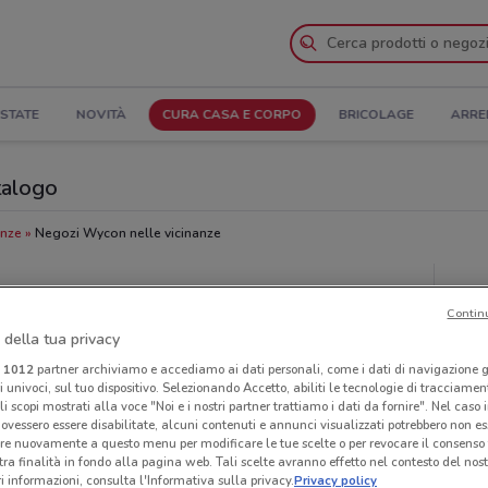
STATE
NOVITÀ
CURA CASA E CORPO
BRICOLAGE
ARRE
talogo
anze
Negozi Wycon nelle vicinanze
Neg
Contin
 della tua privacy
i
1012
partner archiviamo e accediamo ai dati personali, come i dati di navigazione g
ri univoci, sul tuo dispositivo. Selezionando Accetto, abiliti le tecnologie di tracciame
li scopi mostrati alla voce "Noi e i nostri partner trattiamo i dati da fornire". Nel caso 
ovessero essere disabilitate, alcuni contenuti e annunci visualizzati potrebbero non ess
re nuovamente a questo menu per modificare le tue scelte o per revocare il consenso
tra finalità in fondo alla pagina web. Tali scelte avranno effetto nel contesto del nost
 informazioni, consulta l'Informativa sulla privacy.
Privacy policy