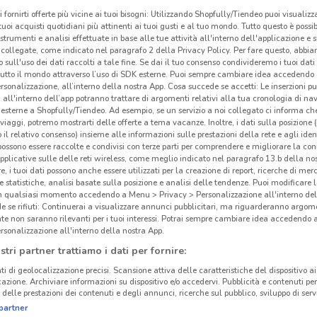
i fornirti offerte più vicine ai tuoi bisogni: Utilizzando Shopfully/Tiendeo puoi visualizz
i tuoi acquisti quotidiani più attinenti ai tuoi gusti e al tuo mondo. Tutto questo è possi
 strumenti e analisi effettuate in base alle tue attività all'interno dell'applicazione e 
collegate, come indicato nel paragrafo 2 della Privacy Policy. Per fare questo, abbi
 sull'uso dei dati raccolti a tale fine. Se dai il tuo consenso condivideremo i tuoi dati
tutto il mondo attraverso l’uso di SDK esterne. Puoi sempre cambiare idea accedend
rsonalizzazione, all’interno della nostra App. Cosa succede se accetti: Le inserzioni pu
i all'interno dell’app potranno trattare di argomenti relativi alla tua cronologia di na
esterne a Shopfully/Tiendeo. Ad esempio, se un servizio a noi collegato ci informa ch
i viaggi, potremo mostrarti delle offerte a tema vacanze. Inoltre, i dati sulla posizione 
o il relativo consenso) insieme alle informazioni sulle prestazioni della rete e agli ident
 possono essere raccolte e condivisi con terze parti per comprendere e migliorare la conn
pplicative sulle delle reti wireless, come meglio indicato nel paragrafo 13.b della no
re, i tuoi dati possono anche essere utilizzati per la creazione di report, ricerche di mer
 e statistiche, analisi basate sulla posizione e analisi delle tendenze. Puoi modificare l
3.2 km
in qualsiasi momento accedendo a Menu > Privacy > Personalizzazione all'interno del
 se rifiuti: Continuerai a visualizzare annunci pubblicitari, ma riguarderanno argome
te non saranno rilevanti per i tuoi interessi. Potrai sempre cambiare idea accedendo
Wyc
rsonalizzazione all'interno della nostra App.
stri partner trattiamo i dati per fornire:
Nel 
ti di geolocalizzazione precisi. Scansione attiva delle caratteristiche del dispositivo ai 
prodo
icazione. Archiviare informazioni su dispositivo e/o accedervi. Pubblicità e contenuti per
Make
delle prestazioni dei contenuti e degli annunci, ricerche sul pubblico, sviluppo di servi
partner