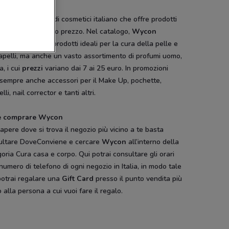
alogo Wycon
on
è un marchio di cosmetici italiano che offre prodotti
ssionali e a basso prezzo. Nel catalogo,
Wycon
ne collezioni di prodotti ideali per la cura della pelle e
apelli, ma anche un vasto assortimento di profumi uomo,
Ethos
Ethos
Ethos
, i cui
prezzi
variano dai 7 ai 25 euro. In promozioni
 sempre anche accessori per il Make Up, pochette,
lli, nail corrector e tanti altri.
e comprare Wycon
apere dove si trova il negozio più vicino a te basta
ultare DoveConviene e cercare
Wycon
all’interno della
oria Cura casa e corpo. Qui potrai consultare gli orari
 numero di telefono di ogni negozio in Italia, in modo tale
potrai regalare una
Gift Card
presso il punto vendita più
o alla persona a cui vuoi fare il regalo.
SCADE OGGI
Pali
Disney
Hype