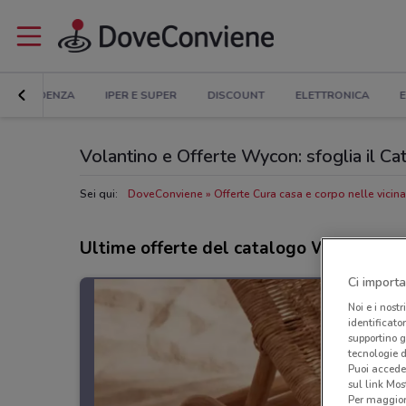
IN EVIDENZA
IPER E SUPER
DISCOUNT
ELETTRONICA
E
Volantino e Offerte Wycon: sfoglia il Ca
Sei qui:
DoveConviene
Offerte Cura casa e corpo nelle vicin
Ultime offerte del catalogo Wycon
Ci importa
Noi e i nostr
identificato
supportino g
tecnologie d
Puoi accede
sul link Mos
Per maggiori