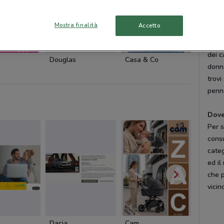
Cat
Wyc
Mostra finalità
Accetto
profe
propo
-3 GIORNI
dei c
Douglas
Casa & Co
Ethos
donna
trovi
penne
Dov
Per s
cons
categ
ed il
che 
vicin
Dacia
Cam
Cam