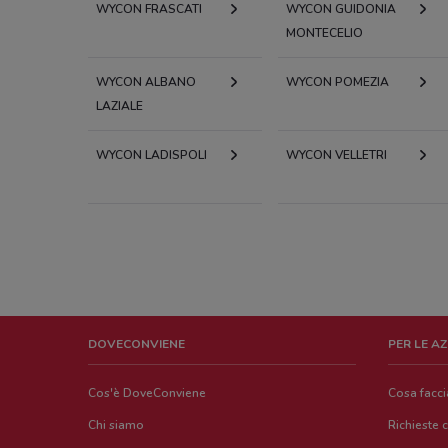
WYCON FRASCATI
WYCON GUIDONIA
MONTECELIO
WYCON ALBANO
WYCON POMEZIA
LAZIALE
WYCON LADISPOLI
WYCON VELLETRI
DOVECONVIENE
PER LE A
Cos'è DoveConviene
Cosa facc
Chi siamo
Richieste 