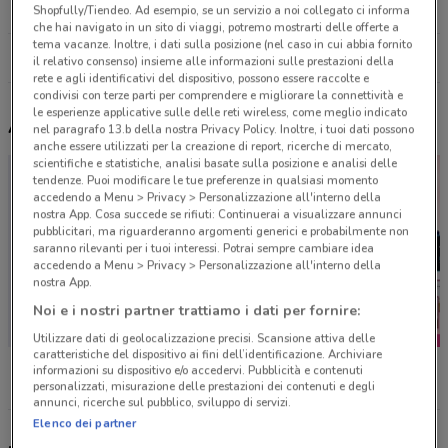
25.5 km
Shopfully/Tiendeo. Ad esempio, se un servizio a noi collegato ci informa
che hai navigato in un sito di viaggi, potremo mostrarti delle offerte a
tema vacanze. Inoltre, i dati sulla posizione (nel caso in cui abbia fornito
Tutti i negozi Wycon
il relativo consenso) insieme alle informazioni sulle prestazioni della
rete e agli identificativi del dispositivo, possono essere raccolte e
condivisi con terze parti per comprendere e migliorare la connettività e
le esperienze applicative sulle delle reti wireless, come meglio indicato
Altri volantini nelle vicinanze
nel paragrafo 13.b della nostra Privacy Policy. Inoltre, i tuoi dati possono
anche essere utilizzati per la creazione di report, ricerche di mercato,
scientifiche e statistiche, analisi basate sulla posizione e analisi delle
tendenze. Puoi modificare le tue preferenze in qualsiasi momento
accedendo a Menu > Privacy > Personalizzazione all'interno della
nostra App. Cosa succede se rifiuti: Continuerai a visualizzare annunci
pubblicitari, ma riguarderanno argomenti generici e probabilmente non
saranno rilevanti per i tuoi interessi. Potrai sempre cambiare idea
accedendo a Menu > Privacy > Personalizzazione all'interno della
nostra App.
Noi e i nostri partner trattiamo i dati per fornire:
Utilizzare dati di geolocalizzazione precisi. Scansione attiva delle
caratteristiche del dispositivo ai fini dell’identificazione. Archiviare
Foxy
Acqua & Sapone
Acqua 
informazioni su dispositivo e/o accedervi. Pubblicità e contenuti
personalizzati, misurazione delle prestazioni dei contenuti e degli
annunci, ricerche sul pubblico, sviluppo di servizi.
Elenco dei partner