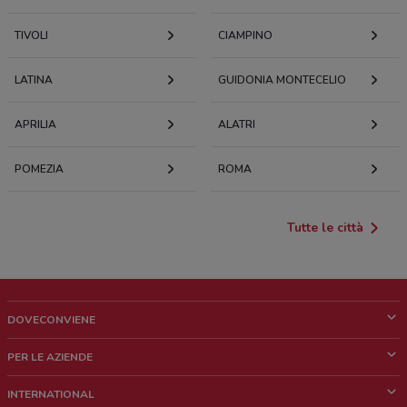
TIVOLI
CIAMPINO
LATINA
GUIDONIA MONTECELIO
APRILIA
ALATRI
POMEZIA
ROMA
Tutte le città
DOVECONVIENE
Cos'è DoveConviene
PER LE AZIENDE
Chi siamo
Cosa facciamo
INTERNATIONAL