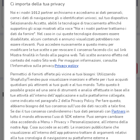
Ci importa della tua privacy
Noi e i nostri
1012
partner archiviamo e accediamo ai dati personali,
Wycon
come i dati di navigazione gli o identificatori univoci, sul tuo dispositivo.
Scade il 31/08
15.1 km
Selezionando Accetto, abiliti le tecnologie di tracciamento affinché
supportino gli scopi mostrati alla voce "Noi e i nostri partner trattiamo i
dati da fornire". Nel caso in cui queste tecnologie dovessero essere
disabilitate, alcuni contenuti e annunci visualizzati potrebbero non
Porta DoveConviene sempre con te!
essere rilevanti. Puoi accedere nuovamente a questo menu per
Puoi trovare le migliori offerte dei negozi vicino a te,
modificare le tue scelte o per revocare il consenso facendo clic sul link
salvarle e creare la tua lista del risparmio, comodamente
Mostra finalità in fondo alla pagina web. Tali scelte avranno effetto nel
dal tuo cellulare.
contesto del nostro Sito web. Per maggiori informazioni, consulta
l'Informativa sulla privacy.
Privacy policy
SCARICA L’APP
Permettici di fornirti offerte più vicine ai tuoi bisogni: Utilizzando
Shopfully/Tiendeo puoi visualizzare inserzioni e offerte per i tuoi acquisti
quotidiani più attinenti ai tuoi gusti e al tuo mondo. Tutto questo è
possibile grazie ad una serie di strumenti e analisi effettuate in base alle
Negozi Wycon a Valmontone
tue attività all'interno dell'applicazione e sulle piattaforme collegate,
come indicato nel paragrafo 2 della Privacy Policy. Per fare questo,
abbiamo bisogno del tuo consenso sull'uso dei dati raccolti a tale fine.
Se dai il tuo consenso condivideremo i tuoi dati personali con
Partners
in
Piazza Cairoli, 5 Velletri
tutto il mondo attraverso l’uso di SDK esterne. Puoi sempre cambiare
15.1 km
idea accedendo a Menu > Privacy > Personalizzazione, all’interno della
nostra App. Cosa succede se accetti: Le inserzioni pubblicitarie che
visualizzerai all'interno dell’app potranno trattare di argomenti relativi
Viale Luigi Schiavonetti 426 Roma
alla tua cronologia di navigazione su piattaforme esterne a