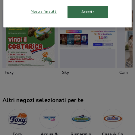
Nuovi prodotti da provare
Mostra finalità
Accetto
Foxy
Sky
Cam
Altri negozi selezionati per te
Foxy
Acqua &
Risparmio
Casa & Co