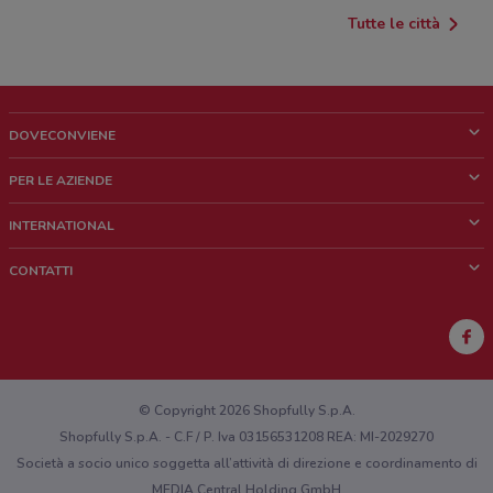
Tutte le città
DOVECONVIENE
Cos'è DoveConviene
PER LE AZIENDE
Chi siamo
Cosa facciamo
INTERNATIONAL
News e media
Richieste commerciali e marketing
Brazil
CONTATTI
Lavora con noi
Mexico
Segnalazione punto vendita
France
Segnalazione Volantino
Australia
Hai un malfunzionamento sul web o sull'app?
New Zealand
© Copyright 2026 Shopfully S.p.A.
Shopfully S.p.A. - C.F / P. Iva 03156531208 REA: MI-2029270
Società a socio unico soggetta all’attività di direzione e coordinamento di
MEDIA Central Holding GmbH