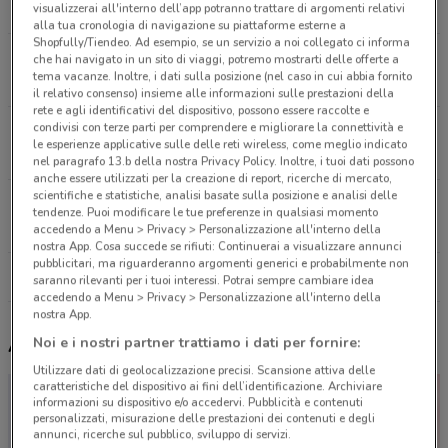
7.5 km
visualizzerai all'interno dell’app potranno trattare di argomenti relativi
alla tua cronologia di navigazione su piattaforme esterne a
Shopfully/Tiendeo. Ad esempio, se un servizio a noi collegato ci informa
Via di Acilia 9 Roma
che hai navigato in un sito di viaggi, potremo mostrarti delle offerte a
tema vacanze. Inoltre, i dati sulla posizione (nel caso in cui abbia fornito
8.6 km
il relativo consenso) insieme alle informazioni sulle prestazioni della
rete e agli identificativi del dispositivo, possono essere raccolte e
condivisi con terze parti per comprendere e migliorare la connettività e
Via Alessandro Volta, 33 Fiumicino
le esperienze applicative sulle delle reti wireless, come meglio indicato
8.7 km
nel paragrafo 13.b della nostra Privacy Policy. Inoltre, i tuoi dati possono
anche essere utilizzati per la creazione di report, ricerche di mercato,
scientifiche e statistiche, analisi basate sulla posizione e analisi delle
Via Geminiano Montanari Fiumicino
tendenze. Puoi modificare le tue preferenze in qualsiasi momento
9.7 km
accedendo a Menu > Privacy > Personalizzazione all'interno della
nostra App. Cosa succede se rifiuti: Continuerai a visualizzare annunci
pubblicitari, ma riguarderanno argomenti generici e probabilmente non
Tutti i negozi Wycon
saranno rilevanti per i tuoi interessi. Potrai sempre cambiare idea
accedendo a Menu > Privacy > Personalizzazione all'interno della
nostra App.
Altri volantini nelle vicinanze
Noi e i nostri partner trattiamo i dati per fornire:
Utilizzare dati di geolocalizzazione precisi. Scansione attiva delle
caratteristiche del dispositivo ai fini dell’identificazione. Archiviare
informazioni su dispositivo e/o accedervi. Pubblicità e contenuti
personalizzati, misurazione delle prestazioni dei contenuti e degli
annunci, ricerche sul pubblico, sviluppo di servizi.