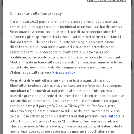
Continua senza accettare
Wycon
Ci importa della tua privacy
Noi e i nostri
1012
partner archiviamo e accediamo ai dati personali,
Scade il 31/08
631 m
come i dati di navigazione gli o identificatori univoci, sul tuo dispositivo.
Selezionando Accetto, abiliti le tecnologie di tracciamento affinché
supportino gli scopi mostrati alla voce "Noi e i nostri partner trattiamo i
Porta DoveConviene sempre con te!
dati da fornire". Nel caso in cui queste tecnologie dovessero essere
Puoi trovare le migliori offerte dei negozi vicino a te,
disabilitate, alcuni contenuti e annunci visualizzati potrebbero non
salvarle e creare la tua lista del risparmio, comodamente
essere rilevanti. Puoi accedere nuovamente a questo menu per
dal tuo cellulare.
modificare le tue scelte o per revocare il consenso facendo clic sul link
Mostra finalità in fondo alla pagina web. Tali scelte avranno effetto nel
SCARICA L’APP
contesto del nostro Sito web. Per maggiori informazioni, consulta
l'Informativa sulla privacy.
Privacy policy
Permettici di fornirti offerte più vicine ai tuoi bisogni: Utilizzando
Shopfully/Tiendeo puoi visualizzare inserzioni e offerte per i tuoi acquisti
Negozi Wycon a Ostia
quotidiani più attinenti ai tuoi gusti e al tuo mondo. Tutto questo è
possibile grazie ad una serie di strumenti e analisi effettuate in base alle
tue attività all'interno dell'applicazione e sulle piattaforme collegate,
come indicato nel paragrafo 2 della Privacy Policy. Per fare questo,
Via delle Baleniere, 23 Ostia
abbiamo bisogno del tuo consenso sull'uso dei dati raccolti a tale fine.
630 m
Se dai il tuo consenso condivideremo i tuoi dati personali con
Partners
in
tutto il mondo attraverso l’uso di SDK esterne. Puoi sempre cambiare
idea accedendo a Menu > Privacy > Personalizzazione, all’interno della
Viale Donato Bramante, 31/65, 31/65 Fiumicino
nostra App. Cosa succede se accetti: Le inserzioni pubblicitarie che