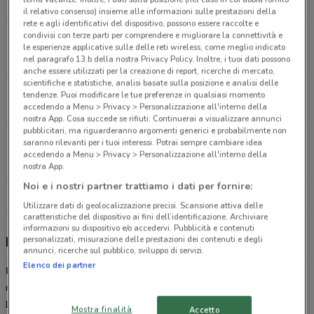
7.2 km
il relativo consenso) insieme alle informazioni sulle prestazioni della
rete e agli identificativi del dispositivo, possono essere raccolte e
condivisi con terze parti per comprendere e migliorare la connettività e
Via D.Nicodemi,99 Roma
le esperienze applicative sulle delle reti wireless, come meglio indicato
8.3 km
nel paragrafo 13.b della nostra Privacy Policy. Inoltre, i tuoi dati possono
anche essere utilizzati per la creazione di report, ricerche di mercato,
scientifiche e statistiche, analisi basate sulla posizione e analisi delle
Via Tuscolana, 1008 Roma
tendenze. Puoi modificare le tue preferenze in qualsiasi momento
accedendo a Menu > Privacy > Personalizzazione all'interno della
11.4 km
APERTO
nostra App. Cosa succede se rifiuti: Continuerai a visualizzare annunci
pubblicitari, ma riguarderanno argomenti generici e probabilmente non
Via Bernardino Alimena,111 Roma
saranno rilevanti per i tuoi interessi. Potrai sempre cambiare idea
accedendo a Menu > Privacy > Personalizzazione all'interno della
15.8 km
nostra App.
Noi e i nostri partner trattiamo i dati per fornire:
Tutti i negozi Idea bellezza
Utilizzare dati di geolocalizzazione precisi. Scansione attiva delle
caratteristiche del dispositivo ai fini dell’identificazione. Archiviare
informazioni su dispositivo e/o accedervi. Pubblicità e contenuti
personalizzati, misurazione delle prestazioni dei contenuti e degli
Idea bellezza, offerte e negozi
annunci, ricerche sul pubblico, sviluppo di servizi.
Elenco dei partner
Idea Bellezza
è una catena di profumerie presente con i suoi
numerosi punti vendita in Abruzzo, Basilicata, Calabria, Campania,
Lazio e Puglia. Troverai tutti i prodotti delle migliori marche
Mostra finalità
Accetto