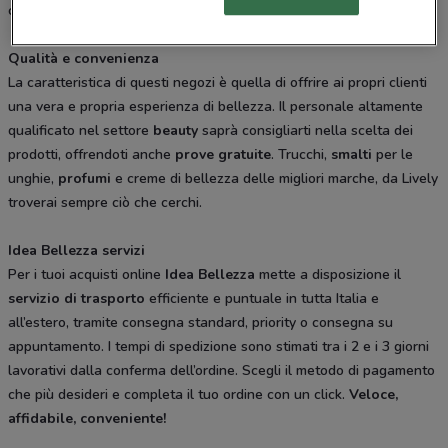
cosmetiche per la cura del viso e il benessere del corpo.
Qualità e convenienza
La caratteristica di questi negozi è quella di offrire ai propri clienti
una vera e propria esperienza di bellezza. Il personale altamente
qualificato nel settore
beauty
saprà consigliarti nella scelta dei
prodotti, offrendoti anche
prove gratuite
. Trucchi,
smalti
per le
unghie,
profumi
e creme di bellezza delle migliori marche, da Lively
troverai sempre ciò che cerchi.
Idea Bellezza servizi
Per i tuoi acquisti online
Idea Bellezza
mette a disposizione il
servizio di trasporto
efficiente e puntuale in tutta Italia e
all’estero, tramite consegna standard, priority o consegna su
appuntamento. I tempi di spedizione sono stimati tra i 2 e i 3 giorni
lavorativi dalla conferma dell’ordine. Scegli il metodo di pagamento
che più desideri e completa il tuo ordine con un click.
Veloce,
affidabile, conveniente!