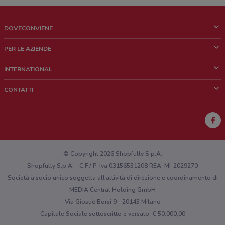
DOVECONVIENE
Cos'è DoveConviene
PER LE AZIENDE
Chi siamo
Cosa facciamo
INTERNATIONAL
News e media
Richieste commerciali e marketing
Brazil
CONTATTI
Lavora con noi
Mexico
Segnalazione punto vendita
France
Segnalazione Volantino
Australia
Hai un malfunzionamento sul web o sull'app?
New Zealand
© Copyright 2026 Shopfully S.p.A.
Shopfully S.p.A. - C.F / P. Iva 03156531208 REA: MI-2029270
Società a socio unico soggetta all’attività di direzione e coordinamento di
MEDIA Central Holding GmbH
Via Giosuè Borsi 9 - 20143 Milano
Capitale Sociale sottoscritto e versato: € 50.000,00