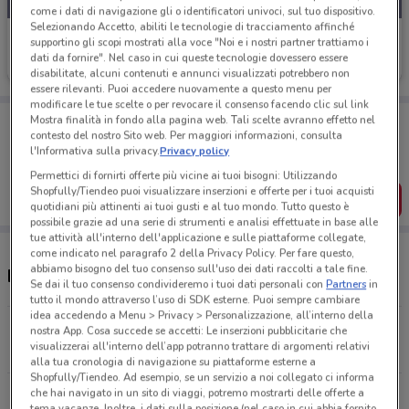
come i dati di navigazione gli o identificatori univoci, sul tuo dispositivo.
Selezionando Accetto, abiliti le tecnologie di tracciamento affinché
Idea bellezza
supportino gli scopi mostrati alla voce "Noi e i nostri partner trattiamo i
dati da fornire". Nel caso in cui queste tecnologie dovessero essere
Scade il 23/08
5.9 km
disabilitate, alcuni contenuti e annunci visualizzati potrebbero non
essere rilevanti. Puoi accedere nuovamente a questo menu per
modificare le tue scelte o per revocare il consenso facendo clic sul link
Porta DoveConviene sempre con te!
Mostra finalità in fondo alla pagina web. Tali scelte avranno effetto nel
contesto del nostro Sito web. Per maggiori informazioni, consulta
Puoi trovare le migliori offerte dei negozi vicino a te,
salvarle e creare la tua lista del risparmio, comodamente
l'Informativa sulla privacy.
Privacy policy
dal tuo cellulare.
Permettici di fornirti offerte più vicine ai tuoi bisogni: Utilizzando
Shopfully/Tiendeo puoi visualizzare inserzioni e offerte per i tuoi acquisti
SCARICA L’APP
quotidiani più attinenti ai tuoi gusti e al tuo mondo. Tutto questo è
possibile grazie ad una serie di strumenti e analisi effettuate in base alle
tue attività all'interno dell'applicazione e sulle piattaforme collegate,
come indicato nel paragrafo 2 della Privacy Policy. Per fare questo,
abbiamo bisogno del tuo consenso sull'uso dei dati raccolti a tale fine.
Negozi Idea bellezza nelle vicinanze
Se dai il tuo consenso condivideremo i tuoi dati personali con
Partners
in
tutto il mondo attraverso l’uso di SDK esterne. Puoi sempre cambiare
idea accedendo a Menu > Privacy > Personalizzazione, all’interno della
Piazza Bologna, 53/54 Roma
nostra App. Cosa succede se accetti: Le inserzioni pubblicitarie che
visualizzerai all'interno dell’app potranno trattare di argomenti relativi
5.9 km
APERTO
alla tua cronologia di navigazione su piattaforme esterne a
Shopfully/Tiendeo. Ad esempio, se un servizio a noi collegato ci informa
che hai navigato in un sito di viaggi, potremo mostrarti delle offerte a
Via Tiburtina, 373 Roma
tema vacanze. Inoltre, i dati sulla posizione (nel caso in cui abbia fornito