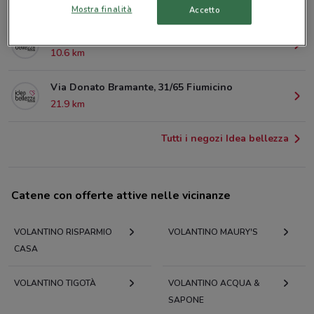
6.6 km
CHIUSO
Mostra finalità
Accetto
Via Bernardino Alimena,111 Roma
10.6 km
Via Donato Bramante, 31/65 Fiumicino
21.9 km
Tutti i negozi Idea bellezza
Catene con offerte attive nelle vicinanze
VOLANTINO RISPARMIO
VOLANTINO MAURY'S
CASA
VOLANTINO TIGOTÀ
VOLANTINO ACQUA &
SAPONE