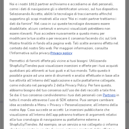
Noi e i nostri
1012
partner archiviamo e accediamo ai dati personali,
come i dati di navigazione gli o identificatori univoci, sul tuo dispositivo.
Tutte le promozioni di questo negozio
Selezionando Accetto, abiliti le tecnologie di tracciamento affinché
supportino gli scopi mostrati alla voce "Noi e i nostri partner trattiamo i
dati da fornire". Nel caso in cui queste tecnologie dovessero essere
disabilitate, alcuni contenuti e annunci visualizzati potrebbero non
essere rilevanti. Puoi accedere nuovamente a questo menu per
modificare le tue scelte o per revocare il consenso facendo clic sul link
Mostra finalità in fondo alla pagina web. Tali scelte avranno effetto nel
contesto del nostro Sito web. Per maggiori informazioni, consulta
l'Informativa sulla privacy.
Privacy policy
Permettici di fornirti offerte più vicine ai tuoi bisogni: Utilizzando
Shopfully/Tiendeo puoi visualizzare inserzioni e offerte per i tuoi acquisti
quotidiani più attinenti ai tuoi gusti e al tuo mondo. Tutto questo è
possibile grazie ad una serie di strumenti e analisi effettuate in base alle
Idea bellezza
tue attività all'interno dell'applicazione e sulle piattaforme collegate,
come indicato nel paragrafo 2 della Privacy Policy. Per fare questo,
Scade il 23/08
658 m
abbiamo bisogno del tuo consenso sull'uso dei dati raccolti a tale fine.
Se dai il tuo consenso condivideremo i tuoi dati personali con
Partners
in
tutto il mondo attraverso l’uso di SDK esterne. Puoi sempre cambiare
idea accedendo a Menu > Privacy > Personalizzazione, all’interno della
Porta DoveConviene sempre con te!
nostra App. Cosa succede se accetti: Le inserzioni pubblicitarie che
Puoi trovare le migliori offerte dei negozi vicino a te,
visualizzerai all'interno dell’app potranno trattare di argomenti relativi
salvarle e creare la tua lista del risparmio, comodamente
alla tua cronologia di navigazione su piattaforme esterne a
dal tuo cellulare.
Shopfully/Tiendeo. Ad esempio, se un servizio a noi collegato ci informa