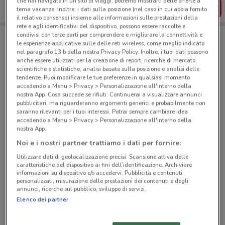
che hai navigato in un sito di viaggi, potremo mostrarti delle offerte a
SCARICA L’APP
tema vacanze. Inoltre, i dati sulla posizione (nel caso in cui abbia fornito
il relativo consenso) insieme alle informazioni sulle prestazioni della
rete e agli identificativi del dispositivo, possono essere raccolte e
condivisi con terze parti per comprendere e migliorare la connettività e
le esperienze applicative sulle delle reti wireless, come meglio indicato
Negozi Idea bellezza a Roma
nel paragrafo 13.b della nostra Privacy Policy. Inoltre, i tuoi dati possono
anche essere utilizzati per la creazione di report, ricerche di mercato,
scientifiche e statistiche, analisi basate sulla posizione e analisi delle
tendenze. Puoi modificare le tue preferenze in qualsiasi momento
accedendo a Menu > Privacy > Personalizzazione all'interno della
nostra App. Cosa succede se rifiuti: Continuerai a visualizzare annunci
pubblicitari, ma riguarderanno argomenti generici e probabilmente non
saranno rilevanti per i tuoi interessi. Potrai sempre cambiare idea
© MapTiler
© OpenStreetMap contributors
accedendo a Menu > Privacy > Personalizzazione all'interno della
nostra App.
Piazza Bologna, 53/54 Roma
Noi e i nostri partner trattiamo i dati per fornire:
658 m
CHIUSO
Utilizzare dati di geolocalizzazione precisi. Scansione attiva delle
caratteristiche del dispositivo ai fini dell’identificazione. Archiviare
informazioni su dispositivo e/o accedervi. Pubblicità e contenuti
Via Tiburtina, 373 Roma
personalizzati, misurazione delle prestazioni dei contenuti e degli
1.8 km
annunci, ricerche sul pubblico, sviluppo di servizi.
Elenco dei partner
Via Tuscolana, 1008 Roma