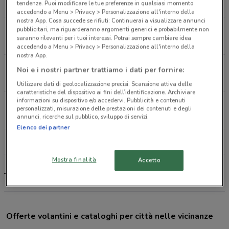
tendenze. Puoi modificare le tue preferenze in qualsiasi momento
2.7 km
APERTO
accedendo a Menu > Privacy > Personalizzazione all'interno della
nostra App. Cosa succede se rifiuti: Continuerai a visualizzare annunci
Via Appia Nuova, 169 Roma
pubblicitari, ma riguarderanno argomenti generici e probabilmente non
saranno rilevanti per i tuoi interessi. Potrai sempre cambiare idea
3.4 km
APERTO
accedendo a Menu > Privacy > Personalizzazione all'interno della
nostra App.
Via Val Pellice, 22 Roma
Noi e i nostri partner trattiamo i dati per fornire:
3.7 km
APERTO
Utilizzare dati di geolocalizzazione precisi. Scansione attiva delle
caratteristiche del dispositivo ai fini dell’identificazione. Archiviare
informazioni su dispositivo e/o accedervi. Pubblicità e contenuti
Via Casilina, 459 Roma
personalizzati, misurazione delle prestazioni dei contenuti e degli
4.2 km
APERTO
annunci, ricerche sul pubblico, sviluppo di servizi.
Elenco dei partner
Tutti i negozi Tigotà
Mostra finalità
Accetto
Tigotà, offerte e negozi
Offerte volantini e cataloghi per città nelle vicinanze