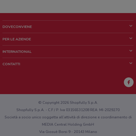
DOVECONVIENE
Cos'è DoveConviene
PER LE AZIENDE
Chi siamo
Cosa facciamo
INTERNATIONAL
News e media
Richieste commerciali e marketing
Brazil
CONTATTI
Lavora con noi
Mexico
Segnalazione punto vendita
France
Segnalazione Volantino
Australia
Hai un malfunzionamento sul web o sull'app?
New Zealand
© Copyright 2026 Shopfully S.p.A.
Shopfully S.p.A. - C.F / P. Iva 03156531208 REA: MI-2029270
Società a socio unico soggetta all’attività di direzione e coordinamento di
MEDIA Central Holding GmbH
Via Giosuè Borsi 9 - 20143 Milano