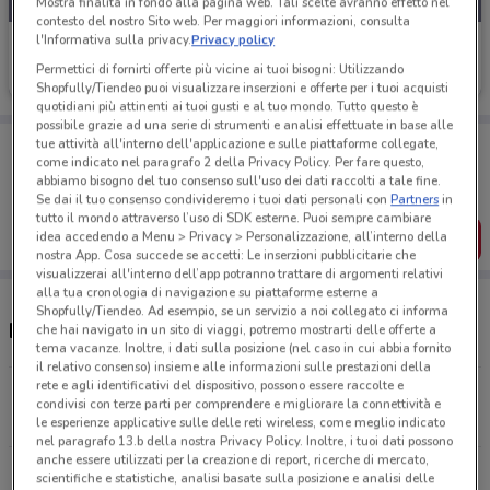
Mostra finalità in fondo alla pagina web. Tali scelte avranno effetto nel
contesto del nostro Sito web. Per maggiori informazioni, consulta
l'Informativa sulla privacy.
Privacy policy
Tigotà
Permettici di fornirti offerte più vicine ai tuoi bisogni: Utilizzando
Scade il 31/08
970 m
Shopfully/Tiendeo puoi visualizzare inserzioni e offerte per i tuoi acquisti
quotidiani più attinenti ai tuoi gusti e al tuo mondo. Tutto questo è
possibile grazie ad una serie di strumenti e analisi effettuate in base alle
Porta DoveConviene sempre con te!
tue attività all'interno dell'applicazione e sulle piattaforme collegate,
come indicato nel paragrafo 2 della Privacy Policy. Per fare questo,
Puoi trovare le migliori offerte dei negozi vicino a te,
abbiamo bisogno del tuo consenso sull'uso dei dati raccolti a tale fine.
salvarle e creare la tua lista del risparmio, comodamente
dal tuo cellulare.
Se dai il tuo consenso condivideremo i tuoi dati personali con
Partners
in
tutto il mondo attraverso l’uso di SDK esterne. Puoi sempre cambiare
idea accedendo a Menu > Privacy > Personalizzazione, all’interno della
SCARICA L’APP
nostra App. Cosa succede se accetti: Le inserzioni pubblicitarie che
visualizzerai all'interno dell’app potranno trattare di argomenti relativi
alla tua cronologia di navigazione su piattaforme esterne a
Shopfully/Tiendeo. Ad esempio, se un servizio a noi collegato ci informa
Negozi Tigotà a Roma
che hai navigato in un sito di viaggi, potremo mostrarti delle offerte a
tema vacanze. Inoltre, i dati sulla posizione (nel caso in cui abbia fornito
il relativo consenso) insieme alle informazioni sulle prestazioni della
rete e agli identificativi del dispositivo, possono essere raccolte e
Via Alessandria, 78 Roma
condivisi con terze parti per comprendere e migliorare la connettività e
970 m
APERTO
le esperienze applicative sulle delle reti wireless, come meglio indicato
nel paragrafo 13.b della nostra Privacy Policy. Inoltre, i tuoi dati possono
anche essere utilizzati per la creazione di report, ricerche di mercato,
Via Tiburtina, 631 Roma
scientifiche e statistiche, analisi basate sulla posizione e analisi delle