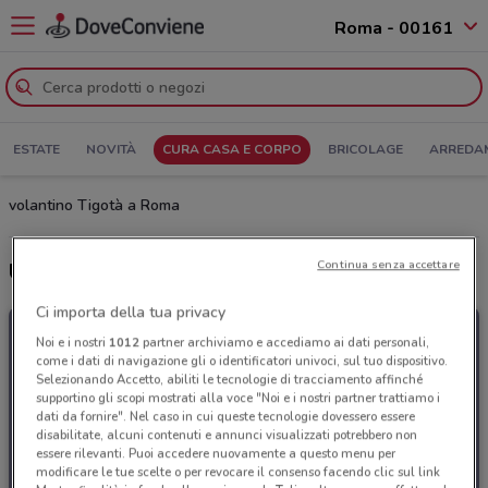
Roma - 00161
ESTATE
NOVITÀ
CURA CASA E CORPO
BRICOLAGE
ARREDA
volantino Tigotà a Roma
Continua senza accettare
Ultime offerte del volantino Tigotà
Ci importa della tua privacy
Noi e i nostri
1012
partner archiviamo e accediamo ai dati personali,
come i dati di navigazione gli o identificatori univoci, sul tuo dispositivo.
Selezionando Accetto, abiliti le tecnologie di tracciamento affinché
supportino gli scopi mostrati alla voce "Noi e i nostri partner trattiamo i
dati da fornire". Nel caso in cui queste tecnologie dovessero essere
disabilitate, alcuni contenuti e annunci visualizzati potrebbero non
essere rilevanti. Puoi accedere nuovamente a questo menu per
modificare le tue scelte o per revocare il consenso facendo clic sul link