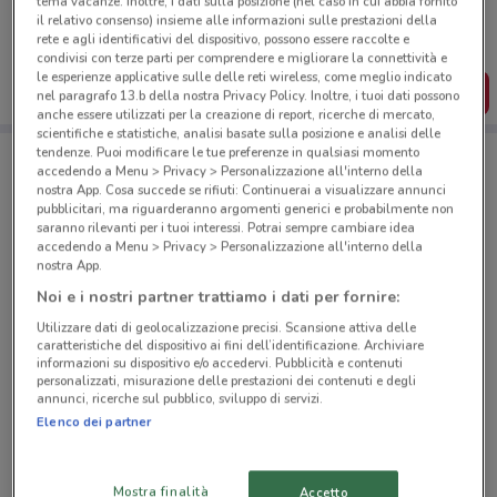
tema vacanze. Inoltre, i dati sulla posizione (nel caso in cui abbia fornito
Puoi trovare le migliori offerte dei negozi vicino a te,
il relativo consenso) insieme alle informazioni sulle prestazioni della
salvarle e creare la tua lista del risparmio, comodamente
rete e agli identificativi del dispositivo, possono essere raccolte e
dal tuo cellulare.
condivisi con terze parti per comprendere e migliorare la connettività e
le esperienze applicative sulle delle reti wireless, come meglio indicato
SCARICA L’APP
nel paragrafo 13.b della nostra Privacy Policy. Inoltre, i tuoi dati possono
anche essere utilizzati per la creazione di report, ricerche di mercato,
scientifiche e statistiche, analisi basate sulla posizione e analisi delle
tendenze. Puoi modificare le tue preferenze in qualsiasi momento
accedendo a Menu > Privacy > Personalizzazione all'interno della
Negozi Famila a Garlasco
nostra App. Cosa succede se rifiuti: Continuerai a visualizzare annunci
pubblicitari, ma riguarderanno argomenti generici e probabilmente non
saranno rilevanti per i tuoi interessi. Potrai sempre cambiare idea
accedendo a Menu > Privacy > Personalizzazione all'interno della
nostra App.
Noi e i nostri partner trattiamo i dati per fornire:
Utilizzare dati di geolocalizzazione precisi. Scansione attiva delle
© MapTiler
© OpenStreetMap contributors
caratteristiche del dispositivo ai fini dell’identificazione. Archiviare
informazioni su dispositivo e/o accedervi. Pubblicità e contenuti
personalizzati, misurazione delle prestazioni dei contenuti e degli
annunci, ricerche sul pubblico, sviluppo di servizi.
Elenco dei partner
Mostra finalità
Accetto