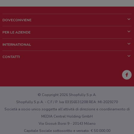
DOVECONVIENE
Cos'è DoveConviene
PER LE AZIENDE
Chi siamo
Cosa facciamo
INTERNATIONAL
News e media
Richieste commerciali e marketing
Brazil
CONTATTI
Lavora con noi
Mexico
Segnalazione punto vendita
France
Segnalazione Volantino
Australia
Hai un malfunzionamento sul web o sull'app?
New Zealand
© Copyright 2026 Shopfully S.p.A.
Shopfully S.p.A. - C.F / P. Iva 03156531208 REA: MI-2029270
Società a socio unico soggetta all’attività di direzione e coordinamento di
MEDIA Central Holding GmbH
Via Giosuè Borsi 9 - 20143 Milano
Capitale Sociale sottoscritto e versato: € 50.000,00