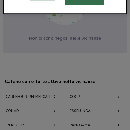
Non ci sono negozi nelle vicinanze
Catene con offerte attive nelle vicinanze
CARREFOUR IPERMERCATI
COOP
CONAD
ESSELUNGA
IPERCOOP
PANORAMA