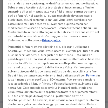
come i dati di navigazione gli o identificatori univoci, sul tuo dispositivo.
Tutte le promozioni di questo negozio
Selezionando Accetto, abiliti le tecnologie di tracciamento affinché
supportino gli scopi mostrati alla voce "Noi e i nostri partner trattiamo i
dati da fornire". Nel caso in cui queste tecnologie dovessero essere
disabilitate, alcuni contenuti e annunci visualizzati potrebbero non
essere rilevanti. Puoi accedere nuovamente a questo menu per
modificare le tue scelte o per revocare il consenso facendo clic sul link
Mostra finalità in fondo alla pagina web. Tali scelte avranno effetto nel
contesto del nostro Sito web. Per maggiori informazioni, consulta
l'Informativa sulla privacy.
Privacy policy
Permettici di fornirti offerte più vicine ai tuoi bisogni: Utilizzando
Shopfully/Tiendeo puoi visualizzare inserzioni e offerte per i tuoi acquisti
quotidiani più attinenti ai tuoi gusti e al tuo mondo. Tutto questo è
possibile grazie ad una serie di strumenti e analisi effettuate in base alle
tue attività all'interno dell'applicazione e sulle piattaforme collegate,
come indicato nel paragrafo 2 della Privacy Policy. Per fare questo,
abbiamo bisogno del tuo consenso sull'uso dei dati raccolti a tale fine.
Ci dispiace, al momento non abbiamo pubblicato
Se dai il tuo consenso condivideremo i tuoi dati personali con
Partners
in
volantini nella tua zona. Riprova più tardi.
tutto il mondo attraverso l’uso di SDK esterne. Puoi sempre cambiare
idea accedendo a Menu > Privacy > Personalizzazione, all’interno della
nostra App. Cosa succede se accetti: Le inserzioni pubblicitarie che
visualizzerai all'interno dell’app potranno trattare di argomenti relativi
alla tua cronologia di navigazione su piattaforme esterne a
Shopfully/Tiendeo. Ad esempio, se un servizio a noi collegato ci informa
che hai navigato in un sito di viaggi, potremo mostrarti delle offerte a
Porta DoveConviene sempre con te!