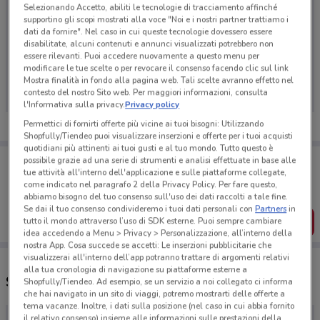
Selezionando Accetto, abiliti le tecnologie di tracciamento affinché
supportino gli scopi mostrati alla voce "Noi e i nostri partner trattiamo i
dati da fornire". Nel caso in cui queste tecnologie dovessero essere
disabilitate, alcuni contenuti e annunci visualizzati potrebbero non
Ci dispiace, al momento non abbiamo pubblicato
essere rilevanti. Puoi accedere nuovamente a questo menu per
modificare le tue scelte o per revocare il consenso facendo clic sul link
volantini nella tua zona. Riprova più tardi.
Mostra finalità in fondo alla pagina web. Tali scelte avranno effetto nel
contesto del nostro Sito web. Per maggiori informazioni, consulta
l'Informativa sulla privacy.
Privacy policy
Permettici di fornirti offerte più vicine ai tuoi bisogni: Utilizzando
Shopfully/Tiendeo puoi visualizzare inserzioni e offerte per i tuoi acquisti
quotidiani più attinenti ai tuoi gusti e al tuo mondo. Tutto questo è
Porta DoveConviene sempre con te!
possibile grazie ad una serie di strumenti e analisi effettuate in base alle
Puoi trovare le migliori offerte dei negozi vicino a te,
tue attività all'interno dell'applicazione e sulle piattaforme collegate,
salvarle e creare la tua lista del risparmio, comodamente
come indicato nel paragrafo 2 della Privacy Policy. Per fare questo,
dal tuo cellulare.
abbiamo bisogno del tuo consenso sull'uso dei dati raccolti a tale fine.
Se dai il tuo consenso condivideremo i tuoi dati personali con
Partners
in
SCARICA L’APP
tutto il mondo attraverso l’uso di SDK esterne. Puoi sempre cambiare
idea accedendo a Menu > Privacy > Personalizzazione, all’interno della
nostra App. Cosa succede se accetti: Le inserzioni pubblicitarie che
visualizzerai all'interno dell’app potranno trattare di argomenti relativi
alla tua cronologia di navigazione su piattaforme esterne a
Supermercati e orari Famila
Shopfully/Tiendeo. Ad esempio, se un servizio a noi collegato ci informa
che hai navigato in un sito di viaggi, potremo mostrarti delle offerte a
tema vacanze. Inoltre, i dati sulla posizione (nel caso in cui abbia fornito
il relativo consenso) insieme alle informazioni sulle prestazioni della