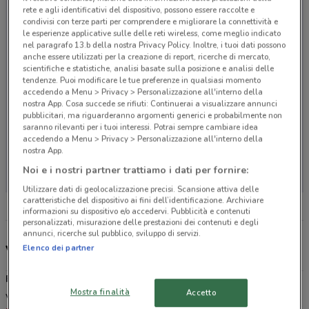
rete e agli identificativi del dispositivo, possono essere raccolte e
condivisi con terze parti per comprendere e migliorare la connettività e
le esperienze applicative sulle delle reti wireless, come meglio indicato
nel paragrafo 13.b della nostra Privacy Policy. Inoltre, i tuoi dati possono
anche essere utilizzati per la creazione di report, ricerche di mercato,
scientifiche e statistiche, analisi basate sulla posizione e analisi delle
tendenze. Puoi modificare le tue preferenze in qualsiasi momento
accedendo a Menu > Privacy > Personalizzazione all'interno della
nostra App. Cosa succede se rifiuti: Continuerai a visualizzare annunci
pubblicitari, ma riguarderanno argomenti generici e probabilmente non
saranno rilevanti per i tuoi interessi. Potrai sempre cambiare idea
accedendo a Menu > Privacy > Personalizzazione all'interno della
nostra App.
Non ci sono negozi nelle vicinanze
Noi e i nostri partner trattiamo i dati per fornire:
Utilizzare dati di geolocalizzazione precisi. Scansione attiva delle
caratteristiche del dispositivo ai fini dell’identificazione. Archiviare
informazioni su dispositivo e/o accedervi. Pubblicità e contenuti
personalizzati, misurazione delle prestazioni dei contenuti e degli
annunci, ricerche sul pubblico, sviluppo di servizi.
Volantino, offerte e catalogo premi Famila
Elenco dei partner
Famila
si occupa della vendita di prodotti alimentari e casalinghi
Mostra finalità
Accetto
vari. Il gruppo Famila include diverse tipologie di negozi: