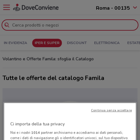
Roma - 00135
IN EVIDENZA
IPER E SUPER
DISCOUNT
ELETTRONICA
ESTAT
Volantino e Offerte Famila: sfoglia il Catalogo
Tutte le offerte del catalogo Famila
Continua senza accettare
Ci importa della tua privacy
Noi e i nostri
1014
partner archiviamo e accediamo ai dati personali,
come i dati di navigazione gli o identificatori univoci, sul tuo dispositivo.