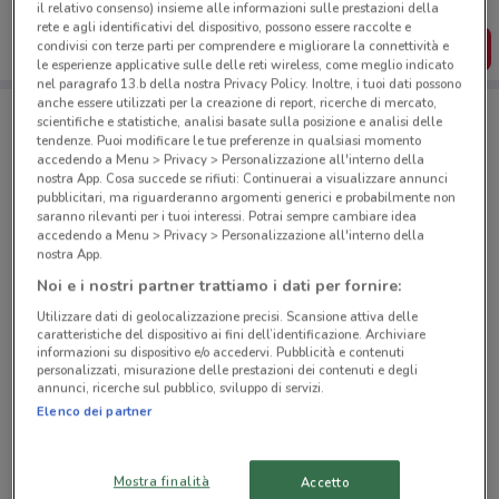
dal tuo cellulare.
il relativo consenso) insieme alle informazioni sulle prestazioni della
rete e agli identificativi del dispositivo, possono essere raccolte e
condivisi con terze parti per comprendere e migliorare la connettività e
SCARICA L’APP
le esperienze applicative sulle delle reti wireless, come meglio indicato
nel paragrafo 13.b della nostra Privacy Policy. Inoltre, i tuoi dati possono
anche essere utilizzati per la creazione di report, ricerche di mercato,
scientifiche e statistiche, analisi basate sulla posizione e analisi delle
Negozi Eurospin a Lomazzo
tendenze. Puoi modificare le tue preferenze in qualsiasi momento
accedendo a Menu > Privacy > Personalizzazione all'interno della
nostra App. Cosa succede se rifiuti: Continuerai a visualizzare annunci
pubblicitari, ma riguarderanno argomenti generici e probabilmente non
saranno rilevanti per i tuoi interessi. Potrai sempre cambiare idea
accedendo a Menu > Privacy > Personalizzazione all'interno della
nostra App.
Noi e i nostri partner trattiamo i dati per fornire:
© MapTiler
© OpenStreetMap contributors
Utilizzare dati di geolocalizzazione precisi. Scansione attiva delle
caratteristiche del dispositivo ai fini dell’identificazione. Archiviare
Via Andersen, 8/10/12 Roma
informazioni su dispositivo e/o accedervi. Pubblicità e contenuti
4.3 km
APERTO
personalizzati, misurazione delle prestazioni dei contenuti e degli
annunci, ricerche sul pubblico, sviluppo di servizi.
Elenco dei partner
Via Della Cava Aurelia, 175/A/B/C Roma
4.3 km
CHIUSO
Mostra finalità
Accetto