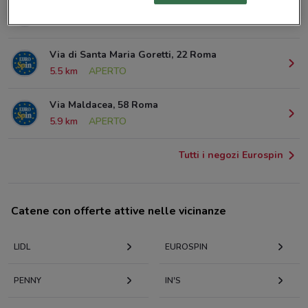
Via Dei Carpegna, 15/23 Roma
4.5 km
APERTO
Via di Santa Maria Goretti, 22 Roma
5.5 km
APERTO
Via Maldacea, 58 Roma
5.9 km
APERTO
Tutti i negozi Eurospin
Catene con offerte attive nelle vicinanze
LIDL
EUROSPIN
PENNY
IN'S