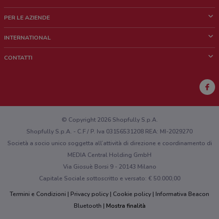
Cos'è DoveConviene
PER LE AZIENDE
Chi siamo
Cosa facciamo
INTERNATIONAL
News e media
Richieste commerciali e marketing
Brazil
CONTATTI
Lavora con noi
Mexico
Segnalazione punto vendita
France
Segnalazione Volantino
Australia
Hai un malfunzionamento sul web o sull'app?
New Zealand
© Copyright 2026 Shopfully S.p.A.
Shopfully S.p.A. - C.F / P. Iva 03156531208 REA: MI-2029270
Società a socio unico soggetta all’attività di direzione e coordinamento di
MEDIA Central Holding GmbH
Via Giosuè Borsi 9 - 20143 Milano
Capitale Sociale sottoscritto e versato: € 50.000,00
Termini e Condizioni
Privacy policy
Cookie policy
Informativa Beacon
Bluetooth
Mostra finalità