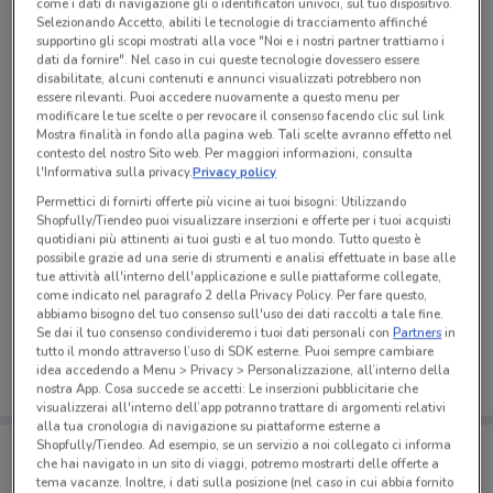
come i dati di navigazione gli o identificatori univoci, sul tuo dispositivo.
Selezionando Accetto, abiliti le tecnologie di tracciamento affinché
supportino gli scopi mostrati alla voce "Noi e i nostri partner trattiamo i
dati da fornire". Nel caso in cui queste tecnologie dovessero essere
disabilitate, alcuni contenuti e annunci visualizzati potrebbero non
essere rilevanti. Puoi accedere nuovamente a questo menu per
modificare le tue scelte o per revocare il consenso facendo clic sul link
Mostra finalità in fondo alla pagina web. Tali scelte avranno effetto nel
contesto del nostro Sito web. Per maggiori informazioni, consulta
l'Informativa sulla privacy.
Privacy policy
Permettici di fornirti offerte più vicine ai tuoi bisogni: Utilizzando
Shopfully/Tiendeo puoi visualizzare inserzioni e offerte per i tuoi acquisti
quotidiani più attinenti ai tuoi gusti e al tuo mondo. Tutto questo è
possibile grazie ad una serie di strumenti e analisi effettuate in base alle
tue attività all'interno dell'applicazione e sulle piattaforme collegate,
Ci dispiace, al momento non abbiamo pubblicato
come indicato nel paragrafo 2 della Privacy Policy. Per fare questo,
volantini nella tua zona. Riprova più tardi.
abbiamo bisogno del tuo consenso sull'uso dei dati raccolti a tale fine.
Se dai il tuo consenso condivideremo i tuoi dati personali con
Partners
in
tutto il mondo attraverso l’uso di SDK esterne. Puoi sempre cambiare
idea accedendo a Menu > Privacy > Personalizzazione, all’interno della
nostra App. Cosa succede se accetti: Le inserzioni pubblicitarie che
visualizzerai all'interno dell’app potranno trattare di argomenti relativi
alla tua cronologia di navigazione su piattaforme esterne a
Porta DoveConviene sempre con te!
Shopfully/Tiendeo. Ad esempio, se un servizio a noi collegato ci informa
che hai navigato in un sito di viaggi, potremo mostrarti delle offerte a
Puoi trovare le migliori offerte dei negozi vicino a te,
salvarle e creare la tua lista del risparmio, comodamente
tema vacanze. Inoltre, i dati sulla posizione (nel caso in cui abbia fornito