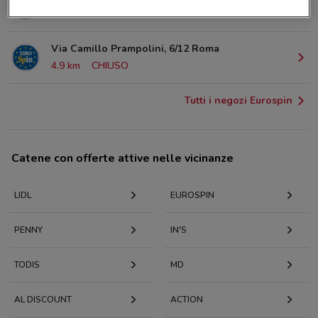
4.8 km
CHIUSO
Via Camillo Prampolini, 6/12 Roma
4.9 km
CHIUSO
Tutti i negozi Eurospin
Catene con offerte attive nelle vicinanze
LIDL
EUROSPIN
PENNY
IN'S
TODIS
MD
AL DISCOUNT
ACTION