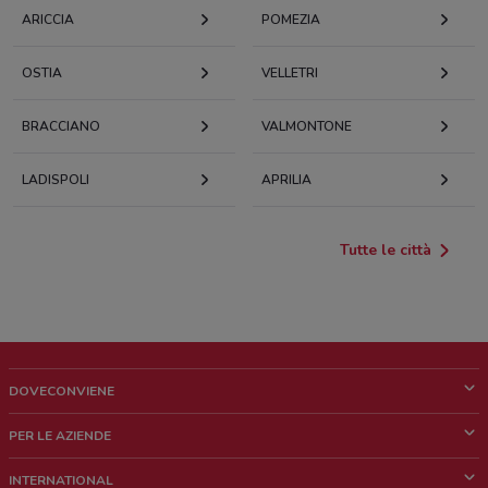
ARICCIA
POMEZIA
OSTIA
VELLETRI
BRACCIANO
VALMONTONE
LADISPOLI
APRILIA
Tutte le città
DOVECONVIENE
Cos'è DoveConviene
PER LE AZIENDE
Chi siamo
Cosa facciamo
INTERNATIONAL