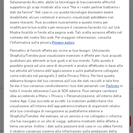
Selezionando Accetto, abiliti le tecnologie di tracciamento affinché
supportino gli scopi mostrati alla voce "Noi e i nostri partner trattiamo i
dati da fornire". Nel caso in cui queste tecnologie dovessero essere
disabilitate, alcuni contenuti e annunci visualizzati potrebbero non
essere rilevanti. Puoi accedere nuovamente a questo menu per
modificare le tue scelte o per revocare il consenso facendo clic sul link
Mostra finalità in fondo alla pagina web. Tali scelte avranno effetto nel
contesto del nostro Sito web. Per maggiori informazioni, consulta
l'Informativa sulla privacy.
Privacy policy
Permettici di fornirti offerte più vicine ai tuoi bisogni: Utilizzando
Shopfully/Tiendeo puoi visualizzare inserzioni e offerte per i tuoi acquisti
quotidiani più attinenti ai tuoi gusti e al tuo mondo. Tutto questo è
Eurospin
possibile grazie ad una serie di strumenti e analisi effettuate in base alle
tue attività all'interno dell'applicazione e sulle piattaforme collegate,
Scade domenica
2.3 km
come indicato nel paragrafo 2 della Privacy Policy. Per fare questo,
abbiamo bisogno del tuo consenso sull'uso dei dati raccolti a tale fine.
Se dai il tuo consenso condivideremo i tuoi dati personali con
Partners
in
tutto il mondo attraverso l’uso di SDK esterne. Puoi sempre cambiare
Porta DoveConviene sempre con te!
idea accedendo a Menu > Privacy > Personalizzazione, all’interno della
Puoi trovare le migliori offerte dei negozi vicino a te,
nostra App. Cosa succede se accetti: Le inserzioni pubblicitarie che
salvarle e creare la tua lista del risparmio, comodamente
visualizzerai all'interno dell’app potranno trattare di argomenti relativi
dal tuo cellulare.
alla tua cronologia di navigazione su piattaforme esterne a
Shopfully/Tiendeo. Ad esempio, se un servizio a noi collegato ci informa
SCARICA L’APP
che hai navigato in un sito di viaggi, potremo mostrarti delle offerte a
tema vacanze. Inoltre, i dati sulla posizione (nel caso in cui abbia fornito
il relativo consenso) insieme alle informazioni sulle prestazioni della