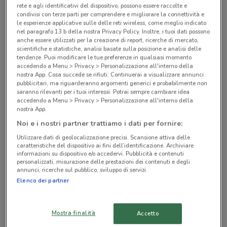
rete e agli identificativi del dispositivo, possono essere raccolte e
condivisi con terze parti per comprendere e migliorare la connettività e
Negozi Eurospin a Roma
le esperienze applicative sulle delle reti wireless, come meglio indicato
nel paragrafo 13.b della nostra Privacy Policy. Inoltre, i tuoi dati possono
anche essere utilizzati per la creazione di report, ricerche di mercato,
scientifiche e statistiche, analisi basate sulla posizione e analisi delle
tendenze. Puoi modificare le tue preferenze in qualsiasi momento
accedendo a Menu > Privacy > Personalizzazione all'interno della
nostra App. Cosa succede se rifiuti: Continuerai a visualizzare annunci
pubblicitari, ma riguarderanno argomenti generici e probabilmente non
© MapTiler
© OpenStreetMap contributors
saranno rilevanti per i tuoi interessi. Potrai sempre cambiare idea
accedendo a Menu > Privacy > Personalizzazione all'interno della
nostra App.
Via Tiburtina, 655 Roma
Noi e i nostri partner trattiamo i dati per fornire:
2.8 km
CHIUSO
Utilizzare dati di geolocalizzazione precisi. Scansione attiva delle
caratteristiche del dispositivo ai fini dell’identificazione. Archiviare
Via Di Pietralata, 253 Roma
informazioni su dispositivo e/o accedervi. Pubblicità e contenuti
personalizzati, misurazione delle prestazioni dei contenuti e degli
3.1 km
CHIUSO
annunci, ricerche sul pubblico, sviluppo di servizi.
Elenco dei partner
Via Enea, 90 Roma
4.3 km
CHIUSO
Mostra finalità
Accetto
Via Ciciliano, 10/14 Roma - Ponte Mammolo