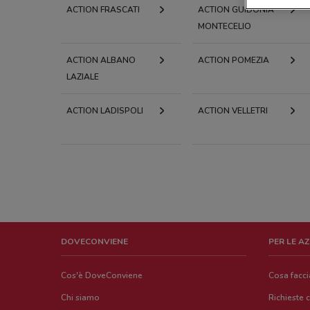
ACTION FRASCATI
ACTION GUIDONIA
MONTECELIO
ACTION ALBANO
ACTION POMEZIA
LAZIALE
ACTION LADISPOLI
ACTION VELLETRI
DOVECONVIENE
PER LE A
Cos'è DoveConviene
Cosa facc
Chi siamo
Richieste 