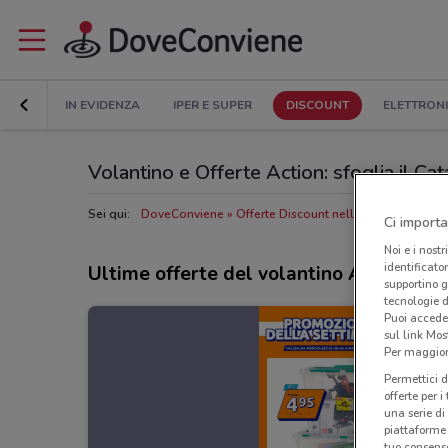
IN EVIDENZA
IPER E SUPER
DISCOUNT
ELETTRON
Volantino e Offerte Action: sfoglia il Ca
Sei qui:
DoveConviene
Offerte Discount nelle vicinanze
Neg
Ci importa
Noi e i nostr
identificato
Ultime offerte del volantino Action
supportino g
tecnologie d
Puoi accede
sul link Mos
Per maggiori
Permettici d
offerte per 
una serie di
piattaforme 
tuo consenso