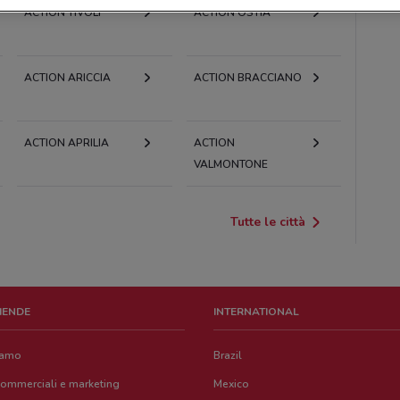
ACTION TIVOLI
ACTION OSTIA
ACTION ARICCIA
ACTION BRACCIANO
ACTION APRILIA
ACTION
VALMONTONE
Tutte le città
ZIENDE
INTERNATIONAL
iamo
Brazil
commerciali e marketing
Mexico