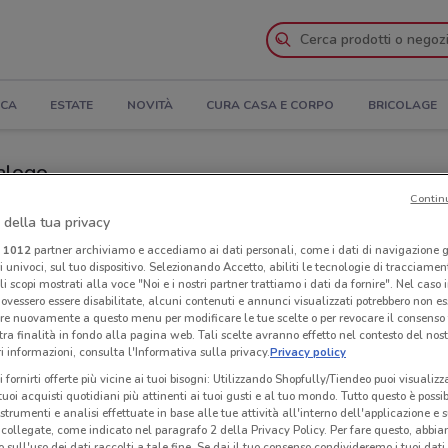
ICA
ESTATE
NOVITÀ
CURA CASA E CORPO
BRICOLAGE
talogo
Contin
ozi Action nelle vicinanze
 della tua privacy
i
1012
partner archiviamo e accediamo ai dati personali, come i dati di navigazione g
ri univoci, sul tuo dispositivo. Selezionando Accetto, abiliti le tecnologie di tracciame
Neg
li scopi mostrati alla voce "Noi e i nostri partner trattiamo i dati da fornire". Nel caso 
ovessero essere disabilitate, alcuni contenuti e annunci visualizzati potrebbero non ess
re nuovamente a questo menu per modificare le tue scelte o per revocare il consenso
tra finalità in fondo alla pagina web. Tali scelte avranno effetto nel contesto del nost
 informazioni, consulta l'Informativa sulla privacy.
Privacy policy
i fornirti offerte più vicine ai tuoi bisogni: Utilizzando Shopfully/Tiendeo puoi visualizz
i tuoi acquisti quotidiani più attinenti ai tuoi gusti e al tuo mondo. Tutto questo è possi
 strumenti e analisi effettuate in base alle tue attività all'interno dell'applicazione e 
collegate, come indicato nel paragrafo 2 della Privacy Policy. Per fare questo, abbi
 sull'uso dei dati raccolti a tale fine. Se dai il tuo consenso condivideremo i tuoi dati