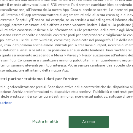
tutto il mondo attraverso l’uso di SDK esterne. Puoi sempre cambiare idea accedend
rsonalizzazione, all’interno della nostra App. Cosa succede se accetti: Le inserzioni pu
i all'interno dell’app potranno trattare di argomenti relativi alla tua cronologia di na
esterne a Shopfully/Tiendeo. Ad esempio, se un servizio a noi collegato ci informa ch
i viaggi, potremo mostrarti delle offerte a tema vacanze. Inoltre, i dati sulla posizione 
o il relativo consenso) insieme alle informazioni sulle prestazioni della rete e agli ident
 possono essere raccolte e condivisi con terze parti per comprendere e migliorare la conn
pplicative sulle delle reti wireless, come meglio indicato nel paragrafo 13.b della no
re, i tuoi dati possono anche essere utilizzati per la creazione di report, ricerche di mer
 e statistiche, analisi basate sulla posizione e analisi delle tendenze. Puoi modificare l
in qualsiasi momento accedendo a Menu > Privacy > Personalizzazione all'interno del
 se rifiuti: Continuerai a visualizzare annunci pubblicitari, ma riguarderanno argome
te non saranno rilevanti per i tuoi interessi. Potrai sempre cambiare idea accedendo
rsonalizzazione all'interno della nostra App.
8.8 km
stri partner trattiamo i dati per fornire:
ti di geolocalizzazione precisi. Scansione attiva delle caratteristiche del dispositivo ai 
icazione. Archiviare informazioni su dispositivo e/o accedervi. Pubblicità e contenuti per
Act
delle prestazioni dei contenuti e degli annunci, ricerche sul pubblico, sviluppo di servi
cinanze
partner
ACTION
ACTION CIAMPINO
Mostra finalità
Accetto
MONTEROTONDO