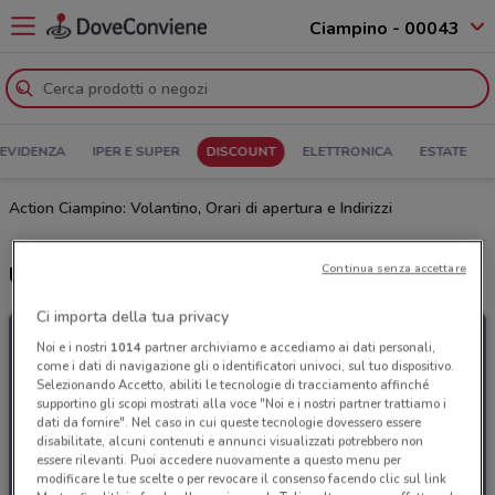
Ciampino - 00043
 EVIDENZA
IPER E SUPER
DISCOUNT
ELETTRONICA
ESTATE
Action Ciampino: Volantino, Orari di apertura e Indirizzi
Continua senza accettare
Ultime offerte del volantino Action
Ci importa della tua privacy
Noi e i nostri
1014
partner archiviamo e accediamo ai dati personali,
come i dati di navigazione gli o identificatori univoci, sul tuo dispositivo.
Selezionando Accetto, abiliti le tecnologie di tracciamento affinché
supportino gli scopi mostrati alla voce "Noi e i nostri partner trattiamo i
dati da fornire". Nel caso in cui queste tecnologie dovessero essere
disabilitate, alcuni contenuti e annunci visualizzati potrebbero non
essere rilevanti. Puoi accedere nuovamente a questo menu per
modificare le tue scelte o per revocare il consenso facendo clic sul link