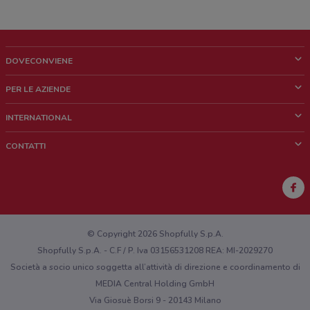
DOVECONVIENE
Cos'è DoveConviene
PER LE AZIENDE
Chi siamo
Cosa facciamo
INTERNATIONAL
News e media
Richieste commerciali e marketing
Brazil
CONTATTI
Lavora con noi
Mexico
Segnalazione punto vendita
France
Segnalazione Volantino
Australia
Hai un malfunzionamento sul web o sull'app?
New Zealand
© Copyright 2026 Shopfully S.p.A.
Shopfully S.p.A. - C.F / P. Iva 03156531208 REA: MI-2029270
Società a socio unico soggetta all’attività di direzione e coordinamento di
MEDIA Central Holding GmbH
Via Giosuè Borsi 9 - 20143 Milano