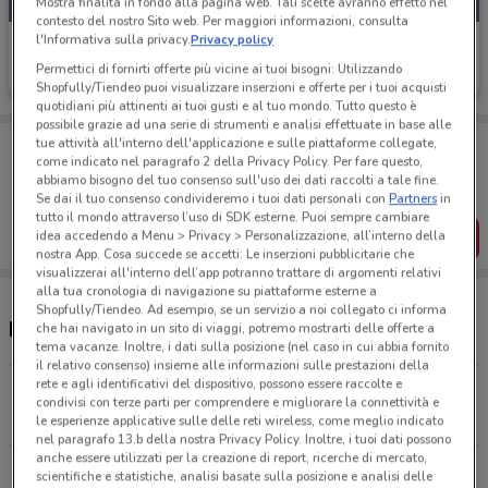
Mostra finalità in fondo alla pagina web. Tali scelte avranno effetto nel
contesto del nostro Sito web. Per maggiori informazioni, consulta
l'Informativa sulla privacy.
Privacy policy
Action
Permettici di fornirti offerte più vicine ai tuoi bisogni: Utilizzando
Scade martedì
4.9 km
Shopfully/Tiendeo puoi visualizzare inserzioni e offerte per i tuoi acquisti
quotidiani più attinenti ai tuoi gusti e al tuo mondo. Tutto questo è
possibile grazie ad una serie di strumenti e analisi effettuate in base alle
Porta DoveConviene sempre con te!
tue attività all'interno dell'applicazione e sulle piattaforme collegate,
come indicato nel paragrafo 2 della Privacy Policy. Per fare questo,
Puoi trovare le migliori offerte dei negozi vicino a te,
abbiamo bisogno del tuo consenso sull'uso dei dati raccolti a tale fine.
salvarle e creare la tua lista del risparmio, comodamente
dal tuo cellulare.
Se dai il tuo consenso condivideremo i tuoi dati personali con
Partners
in
tutto il mondo attraverso l’uso di SDK esterne. Puoi sempre cambiare
idea accedendo a Menu > Privacy > Personalizzazione, all’interno della
SCARICA L’APP
nostra App. Cosa succede se accetti: Le inserzioni pubblicitarie che
visualizzerai all'interno dell’app potranno trattare di argomenti relativi
alla tua cronologia di navigazione su piattaforme esterne a
Shopfully/Tiendeo. Ad esempio, se un servizio a noi collegato ci informa
Negozi Action a Ciampino
che hai navigato in un sito di viaggi, potremo mostrarti delle offerte a
tema vacanze. Inoltre, i dati sulla posizione (nel caso in cui abbia fornito
il relativo consenso) insieme alle informazioni sulle prestazioni della
rete e agli identificativi del dispositivo, possono essere raccolte e
Via Luigi Schiavonetti 426 Roma
condivisi con terze parti per comprendere e migliorare la connettività e
4.9 km
APERTO
le esperienze applicative sulle delle reti wireless, come meglio indicato
nel paragrafo 13.b della nostra Privacy Policy. Inoltre, i tuoi dati possono
anche essere utilizzati per la creazione di report, ricerche di mercato,
Via Casilina 1011 Roma
scientifiche e statistiche, analisi basate sulla posizione e analisi delle