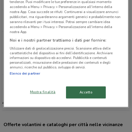
tendenze. Puoi modificare le tue preferenze in qualsiasi momento
7.7 km
APERTO
accedendo a Menu > Privacy > Personalizzazione all'interno della
nostra App. Cosa succede se rifiuti: Continuerai a visualizzare annunci
Via Aristide Merloni 141 Roma
pubblicitari, ma riguarderanno argomenti generici e probabilmente non
saranno rilevanti per i tuoi interessi. Potrai sempre cambiare idea
9.1 km
APERTO
accedendo a Menu > Privacy > Personalizzazione all'interno della
nostra App.
Via Cancelliera 34 Ariccia
Noi e i nostri partner trattiamo i dati per fornire:
10.1 km
APERTO
Utilizzare dati di geolocalizzazione precisi. Scansione attiva delle
caratteristiche del dispositivo ai fini dell’identificazione. Archiviare
informazioni su dispositivo e/o accedervi. Pubblicità e contenuti
Via R. Malatesta 221 Roma
personalizzati, misurazione delle prestazioni dei contenuti e degli
10.6 km
APERTO
annunci, ricerche sul pubblico, sviluppo di servizi.
Elenco dei partner
Tutti i negozi Action
Mostra finalità
Accetto
Action, offerte e negozi
Offerte volantini e cataloghi per città nelle vicinanze