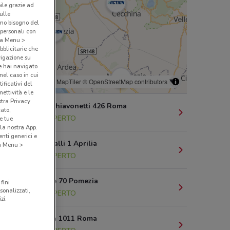
bile grazie ad
sulle
amo bisogno del
 personali con
o a Menu >
bblicitarie che
vigazione su
e hai navigato
(nel caso in cui
© MapTiler
© OpenStreetMap contributors
ificativi del
ettività e le
stra Privacy
Via Luigi Schiavonetti 426 Roma
cato,
14.5 km
APERTO
e tue
la nostra App.
nti generici e
Via Delle Valli 1 Aprilia
 a Menu >
14.7 km
APERTO
Via Varrone 70 Pomezia
fini
sonalizzati,
16.2 km
APERTO
zi.
Via Casilina 1011 Roma