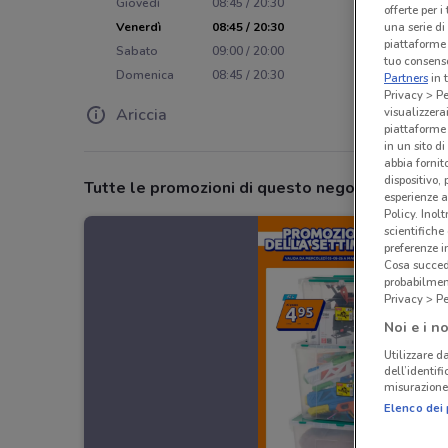
Giovedì
08:45 / 20:30
offerte per 
una serie di
Venerdì
08:45 / 20:30
piattaforme 
Sabato
09:00 / 20:00
tuo consenso
Domenica
08:45 / 20:30
Partners
in 
Privacy > Pe
visualizzera
Ariccia
piattaforme 
in un sito d
abbia fornit
dispositivo,
Tutte le promozioni di questo negozio
esperienze a
Policy. Inolt
scientifiche
preferenze 
Cosa succede
probabilmen
Privacy > Pe
Noi e i no
Utilizzare da
dell’identif
misurazione 
Elenco dei 