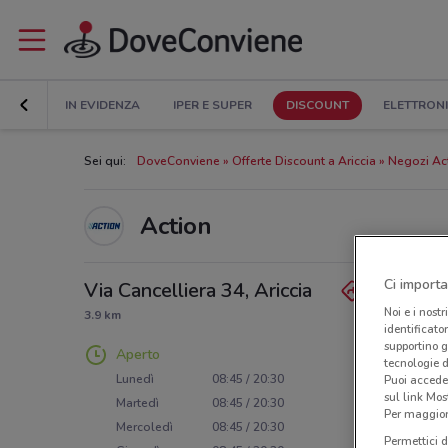
IN EVIDENZA
IPER E SUPER
DISCOUNT
ELETTRON
Sei qui:
DoveConviene
Offerte Discount a Ariccia
Negozi Act
Action
Ci importa
Via Cancelliera 34, Ariccia
Noi e i nostr
3.9 km
identificato
supportino g
Aperto
tecnologie d
Lunedì
08:45 / 20:30
Puoi accede
sul link Mos
Martedì
08:45 / 20:30
Per maggiori
Mercoledì
08:45 / 20:30
Permettici d