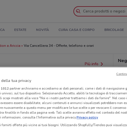
ICA
ESTATE
NOVITÀ
CURA CASA E CORPO
BRICOLAGE
ion a Ariccia
Via Cancelliera 34 - Offerte, telefono e orari
Nego
Più info
Contin
 della tua privacy
i
1012
partner archiviamo e accediamo ai dati personali, come i dati di navigazione g
ri univoci, sul tuo dispositivo. Selezionando Accetto, abiliti le tecnologie di tracciame
li scopi mostrati alla voce "Noi e i nostri partner trattiamo i dati da fornire". Nel caso 
ovessero essere disabilitate, alcuni contenuti e annunci visualizzati potrebbero non ess
re nuovamente a questo menu per modificare le tue scelte o per revocare il consenso
tra finalità in fondo alla pagina web. Tali scelte avranno effetto nel contesto del nost
 informazioni, consulta l'Informativa sulla privacy.
Privacy policy
i fornirti offerte più vicine ai tuoi bisogni: Utilizzando Shopfully/Tiendeo puoi visualizz