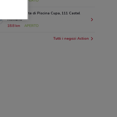
18.3 km
APERTO
Via del Ponte di Piscina Cupa, 111 Castel
Romano
18.8 km
APERTO
Tutti i negozi Action