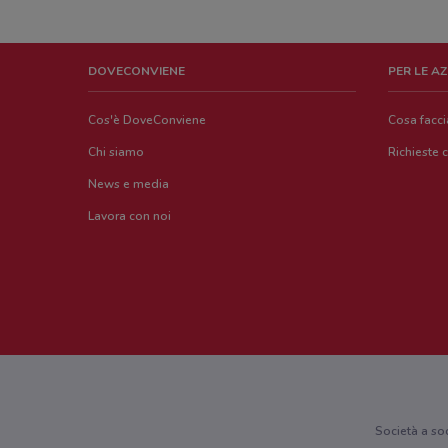
DOVECONVIENE
PER LE A
Cos'è DoveConviene
Cosa facc
Chi siamo
Richieste 
News e media
Lavora con noi
Società a so