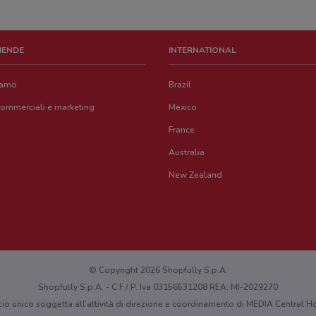
ZIENDE
INTERNATIONAL
iamo
Brazil
commerciali e marketing
Mexico
France
Australia
New Zealand
© Copyright 2026 Shopfully S.p.A.
Shopfully S.p.A. - C.F / P. Iva 03156531208 REA: MI-2029270
cio unico soggetta all’attività di direzione e coordinamento di MEDIA Central