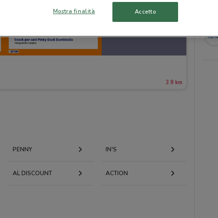
Mostra finalità
Accetto
3.9 km
PENNY
IN'S
AL DISCOUNT
ACTION