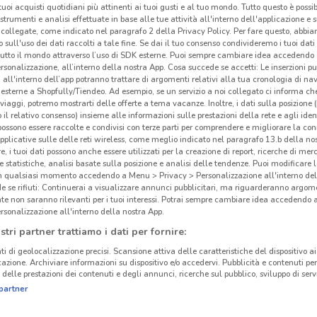
i tuoi acquisti quotidiani più attinenti ai tuoi gusti e al tuo mondo. Tutto questo è possi
 strumenti e analisi effettuate in base alle tue attività all'interno dell'applicazione e 
collegate, come indicato nel paragrafo 2 della Privacy Policy. Per fare questo, abbi
 sull'uso dei dati raccolti a tale fine. Se dai il tuo consenso condivideremo i tuoi dati
tutto il mondo attraverso l’uso di SDK esterne. Puoi sempre cambiare idea accedend
rsonalizzazione, all’interno della nostra App. Cosa succede se accetti: Le inserzioni pu
i all'interno dell’app potranno trattare di argomenti relativi alla tua cronologia di na
esterne a Shopfully/Tiendeo. Ad esempio, se un servizio a noi collegato ci informa ch
i viaggi, potremo mostrarti delle offerte a tema vacanze. Inoltre, i dati sulla posizione 
o il relativo consenso) insieme alle informazioni sulle prestazioni della rete e agli ident
 possono essere raccolte e condivisi con terze parti per comprendere e migliorare la conn
pplicative sulle delle reti wireless, come meglio indicato nel paragrafo 13.b della no
re, i tuoi dati possono anche essere utilizzati per la creazione di report, ricerche di mer
 e statistiche, analisi basate sulla posizione e analisi delle tendenze. Puoi modificare l
in qualsiasi momento accedendo a Menu > Privacy > Personalizzazione all'interno del
 se rifiuti: Continuerai a visualizzare annunci pubblicitari, ma riguarderanno argome
te non saranno rilevanti per i tuoi interessi. Potrai sempre cambiare idea accedendo
rsonalizzazione all'interno della nostra App.
stri partner trattiamo i dati per fornire:
ti di geolocalizzazione precisi. Scansione attiva delle caratteristiche del dispositivo ai 
icazione. Archiviare informazioni su dispositivo e/o accedervi. Pubblicità e contenuti per
delle prestazioni dei contenuti e degli annunci, ricerche sul pubblico, sviluppo di servi
partner