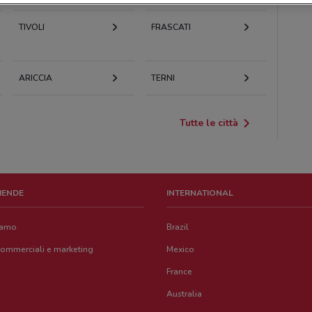
TIVOLI
FRASCATI
ARICCIA
TERNI
Tutte le città
ZIENDE
INTERNATIONAL
iamo
Brazil
commerciali e marketing
Mexico
France
Australia