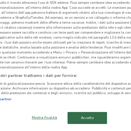
tutto il mondo attraverso l’uso di SDK esterne. Puoi sempre cambiare idea accedend
Act
rsonalizzazione, all’interno della nostra App. Cosa succede se accetti: Le inserzioni pu
i all'interno dell’app potranno trattare di argomenti relativi alla tua cronologia di na
esterne a Shopfully/Tiendeo. Ad esempio, se un servizio a noi collegato ci informa ch
i viaggi, potremo mostrarti delle offerte a tema vacanze. Inoltre, i dati sulla posizione 
o il relativo consenso) insieme alle informazioni sulle prestazioni della rete e agli ident
 possono essere raccolte e condivisi con terze parti per comprendere e migliorare la conn
pplicative sulle delle reti wireless, come meglio indicato nel paragrafo 13.b della no
re, i tuoi dati possono anche essere utilizzati per la creazione di report, ricerche di mer
 e statistiche, analisi basate sulla posizione e analisi delle tendenze. Puoi modificare l
in qualsiasi momento accedendo a Menu > Privacy > Personalizzazione all'interno del
 se rifiuti: Continuerai a visualizzare annunci pubblicitari, ma riguarderanno argome
te non saranno rilevanti per i tuoi interessi. Potrai sempre cambiare idea accedendo
rsonalizzazione all'interno della nostra App.
stri partner trattiamo i dati per fornire:
4.5 km
ti di geolocalizzazione precisi. Scansione attiva delle caratteristiche del dispositivo ai 
icazione. Archiviare informazioni su dispositivo e/o accedervi. Pubblicità e contenuti per
delle prestazioni dei contenuti e degli annunci, ricerche sul pubblico, sviluppo di servi
cinanze
partner
FIUMICINO
CIVITAVECCHIA
Mostra finalità
Accetto
VITERBO
OSTIA