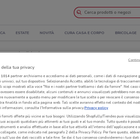
ICA
ESTATE
NOVITÀ
CURA CASA E CORPO
BRICOLAGE
tura e Indirizzi
Contin
 della tua privacy
 Action a Bracciano
i
1014
partner archiviamo e accediamo ai dati personali, come i dati di navigazione g
ri univoci, sul tuo dispositivo. Selezionando Accetto, abiliti le tecnologie di tracciame
Neg
li scopi mostrati alla voce "Noi e i nostri partner trattiamo i dati da fornire". Nel caso 
ovessero essere disabilitate, alcuni contenuti e annunci visualizzati potrebbero non ess
re nuovamente a questo menu per modificare le tue scelte o per revocare il consenso
tra finalità in fondo alla pagina web. Tali scelte avranno effetto nel contesto del nost
 informazioni, consulta l'Informativa sulla privacy.
Privacy policy
i fornirti offerte più vicine ai tuoi bisogni: Utilizzando Shopfully/Tiendeo puoi visualizz
i tuoi acquisti quotidiani più attinenti ai tuoi gusti e al tuo mondo. Tutto questo è possi
 strumenti e analisi effettuate in base alle tue attività all'interno dell'applicazione e 
collegate, come indicato nel paragrafo 2 della Privacy Policy. Per fare questo, abbi
 sull'uso dei dati raccolti a tale fine. Se dai il tuo consenso condivideremo i tuoi dati