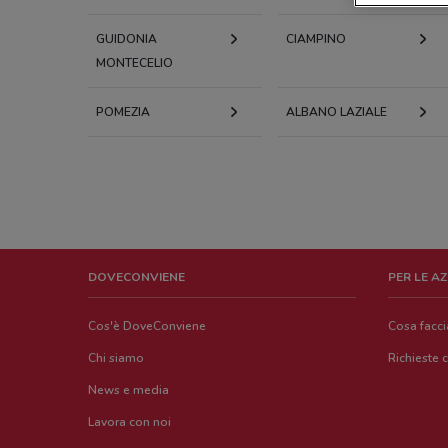
GUIDONIA
CIAMPINO
MONTECELIO
POMEZIA
ALBANO LAZIALE
DOVECONVIENE
PER LE A
Cos'è DoveConviene
Cosa facc
Chi siamo
Richieste 
News e media
Lavora con noi