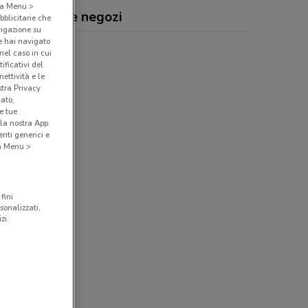
o a Menu >
ion, offerte e negozi
bblicitarie che
vigazione su
e hai navigato
(nel caso in cui
ificativi del
ettività e le
stra Privacy
cato,
e tue
la nostra App.
nti generici e
 a Menu >
fini
sonalizzati,
zi.