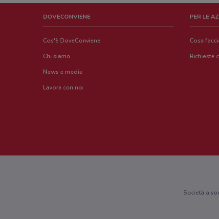
DOVECONVIENE
PER LE A
Cos'è DoveConviene
Cosa facc
Chi siamo
Richieste 
News e media
Lavora con noi
Società a so