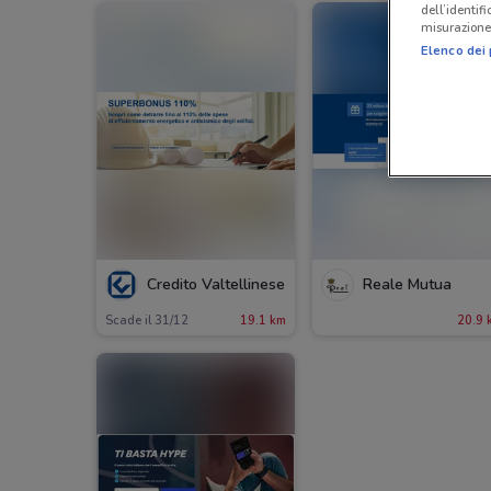
dell’identif
misurazione 
Elenco dei 
Credito Valtellinese
Reale Mutua
Scade il 31/12
19.1 km
20.9 