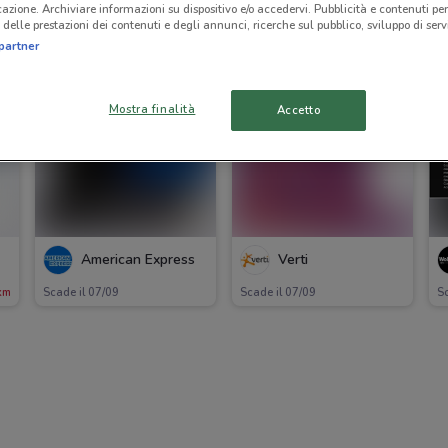
icazione. Archiviare informazioni su dispositivo e/o accedervi. Pubblicità e contenuti per
delle prestazioni dei contenuti e degli annunci, ricerche sul pubblico, sviluppo di servi
partner
Mostra finalità
Accetto
American Express
Verti
km
Scade il 07/09
Scade il 07/09
Sc