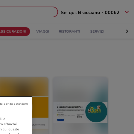
Sei qui:
Bracciano - 00062
ASSICURAZIONI
VIAGGI
RISTORANTI
SERVIZI
ua senza accettare
li o
nto affinché
in cui queste