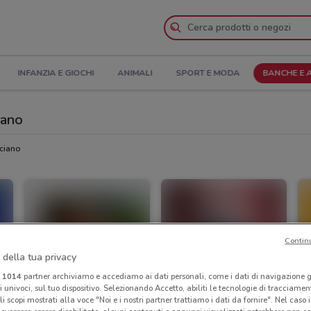
INFANZIA E GIOCHI
ANIMALI
SPORT E MODA
BANCHE E 
iano
cciano
Contin
 della tua privacy
i
1014
partner archiviamo e accediamo ai dati personali, come i dati di navigazione g
ri univoci, sul tuo dispositivo. Selezionando Accetto, abiliti le tecnologie di tracciame
li scopi mostrati alla voce "Noi e i nostri partner trattiamo i dati da fornire". Nel caso 