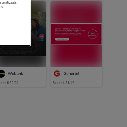
sonalizzati,
zi.
Webank
Genertel
ade il 30/09
Scade il 31/12