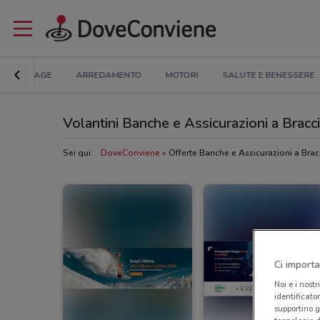
BRICOLAGE
ARREDAMENTO
MOTORI
SALUTE E BENESSERE
Volantini Banche e Assicurazioni a Bracc
Sei qui:
DoveConviene
Offerte Banche e Assicurazioni a Bra
Ci importa
Noi e i nostr
identificato
supportino g