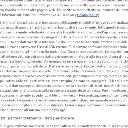
ovessero essere disabilitate, alcuni contenuti e annunci visualizzati potrebbero non ess
re nuovamente a questo menu per modificare le tue scelte o per revocare il consenso
tra finalità in fondo alla pagina web. Tali scelte avranno effetto nel contesto del nost
 informazioni, consulta l'Informativa sulla privacy.
Privacy policy
BNL
MPS
i fornirti offerte più vicine ai tuoi bisogni: Utilizzando Shopfully/Tiendeo puoi visualizz
i tuoi acquisti quotidiani più attinenti ai tuoi gusti e al tuo mondo. Tutto questo è possi
 m
Scade il 05/11
160 m
Scade il 31/12
186 m
Sc
 strumenti e analisi effettuate in base alle tue attività all'interno dell'applicazione e 
collegate, come indicato nel paragrafo 2 della Privacy Policy. Per fare questo, abbi
 sull'uso dei dati raccolti a tale fine. Se dai il tuo consenso condivideremo i tuoi dati
tutto il mondo attraverso l’uso di SDK esterne. Puoi sempre cambiare idea accedend
rsonalizzazione, all’interno della nostra App. Cosa succede se accetti: Le inserzioni pu
i all'interno dell’app potranno trattare di argomenti relativi alla tua cronologia di na
esterne a Shopfully/Tiendeo. Ad esempio, se un servizio a noi collegato ci informa ch
i viaggi, potremo mostrarti delle offerte a tema vacanze. Inoltre, i dati sulla posizione 
o il relativo consenso) insieme alle informazioni sulle prestazioni della rete e agli ident
 possono essere raccolte e condivisi con terze parti per comprendere e migliorare la conn
pplicative sulle delle reti wireless, come meglio indicato nel paragrafo 13.b della no
re, i tuoi dati possono anche essere utilizzati per la creazione di report, ricerche di mer
 e statistiche, analisi basate sulla posizione e analisi delle tendenze. Puoi modificare l
in qualsiasi momento accedendo a Menu > Privacy > Personalizzazione all'interno del
 se rifiuti: Continuerai a visualizzare annunci pubblicitari, ma riguarderanno argome
te non saranno rilevanti per i tuoi interessi. Potrai sempre cambiare idea accedendo
rsonalizzazione all'interno della nostra App.
UniCredit
Axa
stri partner trattiamo i dati per fornire:
km
Scade il 31/08
6.7 km
Scade il 31/10
13.5 km
Sc
ti di geolocalizzazione precisi. Scansione attiva delle caratteristiche del dispositivo ai 