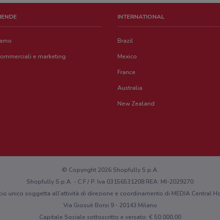
ZIENDE
INTERNATIONAL
iamo
Brazil
commerciali e marketing
Mexico
France
Australia
New Zealand
© Copyright 2026 Shopfully S.p.A.
Shopfully S.p.A. - C.F / P. Iva 03156531208 REA: MI-2029270
cio unico soggetta all’attività di direzione e coordinamento di MEDIA Central
Via Giosuè Borsi 9 - 20143 Milano
Capitale Sociale sottoscritto e versato: € 50.000,00