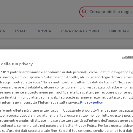
ICA
ESTATE
NOVITÀ
CURA CASA E CORPO
BRICOLAGE
e Indirizzi
Contin
 della tua privacy
on a Tivoli
i
1012
partner archiviamo e accediamo ai dati personali, come i dati di navigazione g
ri univoci, sul tuo dispositivo. Selezionando Accetto, abiliti le tecnologie di tracciame
Neg
li scopi mostrati alla voce "Noi e i nostri partner trattiamo i dati da fornire". Nel caso 
ovessero essere disabilitate, alcuni contenuti e annunci visualizzati potrebbero non ess
re nuovamente a questo menu per modificare le tue scelte o per revocare il consenso
tra finalità in fondo alla pagina web. Tali scelte avranno effetto nel contesto del nost
 informazioni, consulta l'Informativa sulla privacy.
Privacy policy
i fornirti offerte più vicine ai tuoi bisogni: Utilizzando Shopfully/Tiendeo puoi visualizz
i tuoi acquisti quotidiani più attinenti ai tuoi gusti e al tuo mondo. Tutto questo è possi
 strumenti e analisi effettuate in base alle tue attività all'interno dell'applicazione e 
collegate, come indicato nel paragrafo 2 della Privacy Policy. Per fare questo, abbi
 sull'uso dei dati raccolti a tale fine. Se dai il tuo consenso condivideremo i tuoi dati