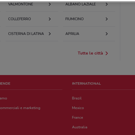
VALMONTONE
ALBANO LAZIALE
COLLEFERRO
FIUMICINO
CISTERNA DI LATINA
APRILIA
Tutte le città
ZIENDE
INTERNATIONAL
iamo
Brazil
commerciali e marketing
Mexico
France
Australia