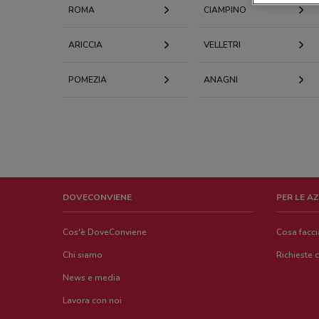
ROMA
CIAMPINO
ARICCIA
VELLETRI
POMEZIA
ANAGNI
DOVECONVIENE
PER LE A
Cos'è DoveConviene
Cosa facc
Chi siamo
Richieste 
News e media
Lavora con noi