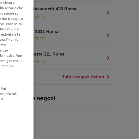
o a Menu >
bblicitarie che
Via Luigi Schiavonetti 426 Roma
vigazione su
17.9 km
APERTO
e hai navigato
(nel caso in cui
ificativi del
Via Casilina 1011 Roma
ettività e le
18.3 km
APERTO
stra Privacy
cato,
e tue
Via R. Malatesta 221 Roma
la nostra App.
nti generici e
20.6 km
APERTO
 a Menu >
Tutti i negozi Action
fini
sonalizzati,
ion, offerte e negozi
zi.