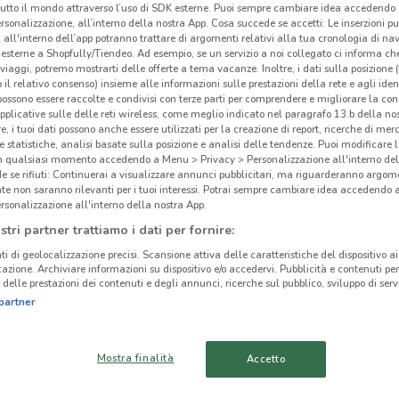
tutto il mondo attraverso l’uso di SDK esterne. Puoi sempre cambiare idea accedend
rsonalizzazione, all’interno della nostra App. Cosa succede se accetti: Le inserzioni pu
i all'interno dell’app potranno trattare di argomenti relativi alla tua cronologia di na
esterne a Shopfully/Tiendeo. Ad esempio, se un servizio a noi collegato ci informa ch
i viaggi, potremo mostrarti delle offerte a tema vacanze. Inoltre, i dati sulla posizione 
o il relativo consenso) insieme alle informazioni sulle prestazioni della rete e agli ident
 possono essere raccolte e condivisi con terze parti per comprendere e migliorare la conn
pplicative sulle delle reti wireless, come meglio indicato nel paragrafo 13.b della no
re, i tuoi dati possono anche essere utilizzati per la creazione di report, ricerche di mer
 e statistiche, analisi basate sulla posizione e analisi delle tendenze. Puoi modificare l
in qualsiasi momento accedendo a Menu > Privacy > Personalizzazione all'interno del
 se rifiuti: Continuerai a visualizzare annunci pubblicitari, ma riguarderanno argome
te non saranno rilevanti per i tuoi interessi. Potrai sempre cambiare idea accedendo
rsonalizzazione all'interno della nostra App.
stri partner trattiamo i dati per fornire:
4.8 km
ti di geolocalizzazione precisi. Scansione attiva delle caratteristiche del dispositivo ai 
icazione. Archiviare informazioni su dispositivo e/o accedervi. Pubblicità e contenuti per
Act
delle prestazioni dei contenuti e degli annunci, ricerche sul pubblico, sviluppo di servi
cinanze
partner
MONTEROTONDO
FRASCATI
Mostra finalità
Accetto