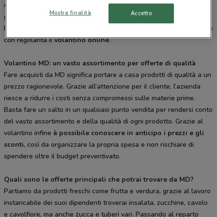
della spesa, l’accessibilità delle offerte e la qualità dei prodotti al
Mostra finalità
Accetto
giusto prezzo.
Per restare aggiornati sulle ultime offerte consigliamo di consultare
con regolarità il
volantino online
.
Volantino MD: un vasto assortimento per offerte di qualità
Fare acquisti da MD significa portare a casa prodotti di qualità a un
prezzo ragionevole. Grazie all’attenzione per il cliente, l’azienda
riesce a ridurre i costi senza compromessi sulle materie prime.
Basta fare un salto in un qualsiasi punto vendita per rendersi conto
del vasto assortimento e della qualità di ogni prodotto. Grazie al
volantino infine
è possibile conoscere in anticipo i prezzi e gli
sconti
, così da organizzare la propria spesa e non rischiare di
spendere oltre il budget preventivato.
Quali sono le offerte principali che potrai trovare da MD?
Partiamo da prodotti freschi come frutta e verdura, grazie al lavoro
instancabile dei suoi dipendenti troverai insalata, zucchine, cavolo
e cavolfiore, ma anche zucca e tuberi vari. Passando al reparto