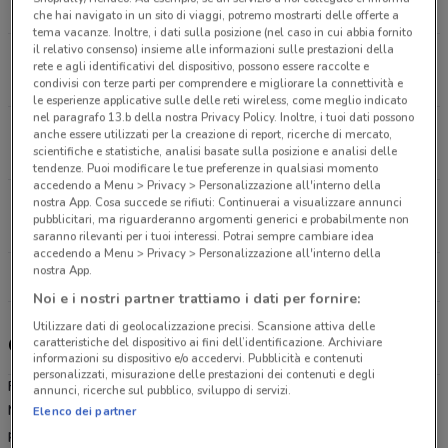
12.2 km
APERTO
che hai navigato in un sito di viaggi, potremo mostrarti delle offerte a
tema vacanze. Inoltre, i dati sulla posizione (nel caso in cui abbia fornito
il relativo consenso) insieme alle informazioni sulle prestazioni della
Via Alfieri, 6 Fontenuova
rete e agli identificativi del dispositivo, possono essere raccolte e
15.5 km
APERTO
condivisi con terze parti per comprendere e migliorare la connettività e
le esperienze applicative sulle delle reti wireless, come meglio indicato
nel paragrafo 13.b della nostra Privacy Policy. Inoltre, i tuoi dati possono
Via Antonino Giuffre', 124 Roma
anche essere utilizzati per la creazione di report, ricerche di mercato,
scientifiche e statistiche, analisi basate sulla posizione e analisi delle
18 km
APERTO
tendenze. Puoi modificare le tue preferenze in qualsiasi momento
accedendo a Menu > Privacy > Personalizzazione all'interno della
nostra App. Cosa succede se rifiuti: Continuerai a visualizzare annunci
Via Del Commercio, 1 Monterotondo
pubblicitari, ma riguarderanno argomenti generici e probabilmente non
18 km
APERTO
saranno rilevanti per i tuoi interessi. Potrai sempre cambiare idea
accedendo a Menu > Privacy > Personalizzazione all'interno della
nostra App.
Tutti i negozi MD
Noi e i nostri partner trattiamo i dati per fornire:
Utilizzare dati di geolocalizzazione precisi. Scansione attiva delle
Gli sconti del nuovo volantino MD
caratteristiche del dispositivo ai fini dell’identificazione. Archiviare
informazioni su dispositivo e/o accedervi. Pubblicità e contenuti
personalizzati, misurazione delle prestazioni dei contenuti e degli
Fare spese a prezzi contenuti è possibile ed è uno dei punti forti di
annunci, ricerche sul pubblico, sviluppo di servizi.
MD.
MD Discoun
t è una catena di supermercati e discount
Elenco dei partner
presente in tutta Italia conosciuta e apprezzata per la comodità