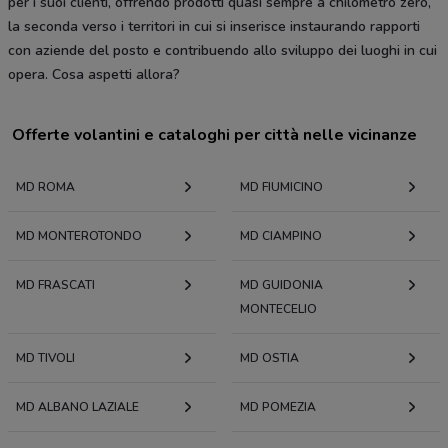
per i suoi clienti, offrendo prodotti quasi sempre a chilometro zero,
la seconda verso i territori in cui si inserisce instaurando rapporti
con aziende del posto e contribuendo allo sviluppo dei luoghi in cui
opera. Cosa aspetti allora?
Offerte volantini e cataloghi per città nelle vicinanze
MD ROMA
MD FIUMICINO
MD MONTEROTONDO
MD CIAMPINO
MD FRASCATI
MD GUIDONIA
MONTECELIO
MD TIVOLI
MD OSTIA
MD ALBANO LAZIALE
MD POMEZIA