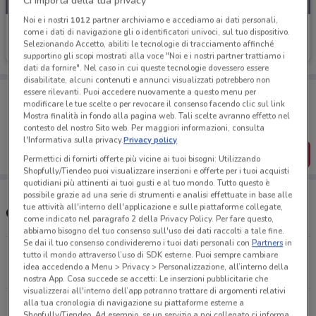
Ci importa della tua privacy
Noi e i nostri
1012
partner archiviamo e accediamo ai dati personali,
MD
come i dati di navigazione gli o identificatori univoci, sul tuo dispositivo.
Selezionando Accetto, abiliti le tecnologie di tracciamento affinché
Scade domenica
10.2 km
supportino gli scopi mostrati alla voce "Noi e i nostri partner trattiamo i
dati da fornire". Nel caso in cui queste tecnologie dovessero essere
disabilitate, alcuni contenuti e annunci visualizzati potrebbero non
Porta DoveConviene sempre con te!
essere rilevanti. Puoi accedere nuovamente a questo menu per
modificare le tue scelte o per revocare il consenso facendo clic sul link
Puoi trovare le migliori offerte dei negozi vicino a te,
Mostra finalità in fondo alla pagina web. Tali scelte avranno effetto nel
salvarle e creare la tua lista del risparmio, comodamente
contesto del nostro Sito web. Per maggiori informazioni, consulta
dal tuo cellulare.
l'Informativa sulla privacy.
Privacy policy
SCARICA L’APP
Permettici di fornirti offerte più vicine ai tuoi bisogni: Utilizzando
Shopfully/Tiendeo puoi visualizzare inserzioni e offerte per i tuoi acquisti
quotidiani più attinenti ai tuoi gusti e al tuo mondo. Tutto questo è
possibile grazie ad una serie di strumenti e analisi effettuate in base alle
tue attività all'interno dell'applicazione e sulle piattaforme collegate,
Orari e Negozi MD
come indicato nel paragrafo 2 della Privacy Policy. Per fare questo,
abbiamo bisogno del tuo consenso sull'uso dei dati raccolti a tale fine.
Se dai il tuo consenso condivideremo i tuoi dati personali con
Partners
in
Via Salaria Vecchia, 1511 Roma
tutto il mondo attraverso l’uso di SDK esterne. Puoi sempre cambiare
idea accedendo a Menu > Privacy > Personalizzazione, all’interno della
10.2 km
APERTO
nostra App. Cosa succede se accetti: Le inserzioni pubblicitarie che
visualizzerai all'interno dell’app potranno trattare di argomenti relativi
alla tua cronologia di navigazione su piattaforme esterne a
Via Appia Pignatelli, 296 Roma
Shopfully/Tiendeo. Ad esempio, se un servizio a noi collegato ci informa