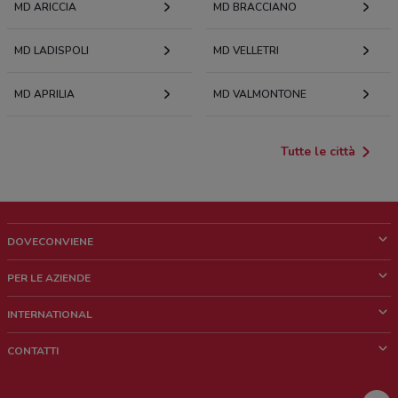
MD ARICCIA
MD BRACCIANO
MD LADISPOLI
MD VELLETRI
MD APRILIA
MD VALMONTONE
Tutte le città
DOVECONVIENE
Cos'è DoveConviene
PER LE AZIENDE
Chi siamo
Cosa facciamo
INTERNATIONAL
News e media
Richieste commerciali e marketing
Brazil
CONTATTI
Lavora con noi
Mexico
Segnalazione punto vendita