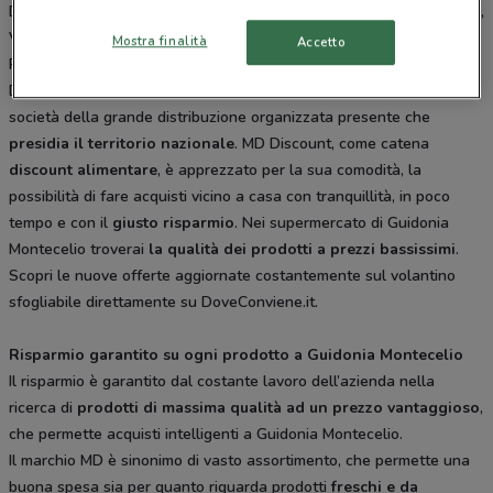
Del Commercio 1 Monterotondo, Via Salaria 114/116 Monterotondo,
Via Di Vermicino 24/26 - Via Licata Roma, Via Salaria Vecchia 1511
Mostra finalità
Accetto
Roma. Tutti i negozi sono aperti tutti i giorni dal Lunedì alla
Domenica e offrono i migliori prodotti per la tua spesa.
MD
è una
società della grande distribuzione organizzata presente che
presidia il territorio nazionale
. MD Discount, come catena
discount alimentare
, è apprezzato per la sua comodità, la
possibilità di fare acquisti vicino a casa con tranquillità, in poco
tempo e con il
giusto risparmio
. Nei supermercato di Guidonia
Montecelio troverai
la qualità dei prodotti a prezzi bassissimi
.
Scopri le nuove offerte aggiornate costantemente sul volantino
sfogliabile direttamente su DoveConviene.it.
Risparmio garantito su ogni prodotto a Guidonia Montecelio
Il risparmio è garantito dal costante lavoro dell’azienda nella
ricerca di
prodotti di massima qualità ad un prezzo vantaggioso
,
che permette acquisti intelligenti a Guidonia Montecelio.
Il marchio MD è sinonimo di vasto assortimento, che permette una
buona spesa sia per quanto riguarda prodotti
freschi e da