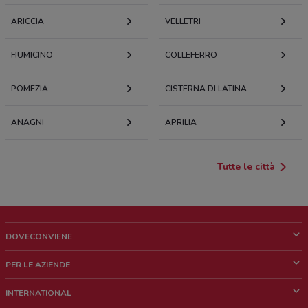
ARICCIA
VELLETRI
FIUMICINO
COLLEFERRO
POMEZIA
CISTERNA DI LATINA
ANAGNI
APRILIA
Tutte le città
DOVECONVIENE
Cos'è DoveConviene
PER LE AZIENDE
Chi siamo
Cosa facciamo
INTERNATIONAL
News e media