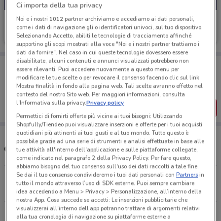
Ci importa della tua privacy
Noi e i nostri
1012
partner archiviamo e accediamo ai dati personali,
MD
come i dati di navigazione gli o identificatori univoci, sul tuo dispositivo.
Selezionando Accetto, abiliti le tecnologie di tracciamento affinché
Scade domenica
4.5 km
supportino gli scopi mostrati alla voce "Noi e i nostri partner trattiamo i
dati da fornire". Nel caso in cui queste tecnologie dovessero essere
disabilitate, alcuni contenuti e annunci visualizzati potrebbero non
Porta DoveConviene sempre con te!
essere rilevanti. Puoi accedere nuovamente a questo menu per
Puoi trovare le migliori offerte dei negozi vicino a te,
modificare le tue scelte o per revocare il consenso facendo clic sul link
salvarle e creare la tua lista del risparmio, comodamente
Mostra finalità in fondo alla pagina web. Tali scelte avranno effetto nel
dal tuo cellulare.
contesto del nostro Sito web. Per maggiori informazioni, consulta
l'Informativa sulla privacy.
Privacy policy
SCARICA L’APP
Permettici di fornirti offerte più vicine ai tuoi bisogni: Utilizzando
Shopfully/Tiendeo puoi visualizzare inserzioni e offerte per i tuoi acquisti
quotidiani più attinenti ai tuoi gusti e al tuo mondo. Tutto questo è
possibile grazie ad una serie di strumenti e analisi effettuate in base alle
Orari e Negozi MD
tue attività all'interno dell'applicazione e sulle piattaforme collegate,
come indicato nel paragrafo 2 della Privacy Policy. Per fare questo,
abbiamo bisogno del tuo consenso sull'uso dei dati raccolti a tale fine.
Se dai il tuo consenso condivideremo i tuoi dati personali con
Partners
in
VIA LEVI MONTALCINI S.N.C. Guidonia
tutto il mondo attraverso l’uso di SDK esterne. Puoi sempre cambiare
4.5 km
CHIUSO
idea accedendo a Menu > Privacy > Personalizzazione, all’interno della
nostra App. Cosa succede se accetti: Le inserzioni pubblicitarie che
visualizzerai all'interno dell’app potranno trattare di argomenti relativi
Piazza C. Alberto Dalla Chiesa, 12 Mentana
alla tua cronologia di navigazione su piattaforme esterne a