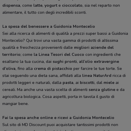
dispensa
, come
latte
,
yogurt
e
cioccolato
, sia nel reparto non
alimentare, il tutto con degli incredibili sconti.
La spesa del benessere a Guidonia Montecelio
Sei alla ricerca di alimenti di qualità a prezzi super bassi a Guidonia
Montecelio? Qui trovi una vasta gamma di prodotti di altissima
qualità e freschezza provenienti dalle
migliori aziende del
territorio
; come
la Linea Tesori del Cuoco
con ingredienti che
esaltano la tua cucina, dai
sughi pronti
,
all’olio extravergine
d’oliva
, fino alla
crema di pistacchio
per farcire le tue torte. Se
stai seguendo una dieta sana, affidati alla
linea NaturArd
ricca di
prodotti leggeri e naturali, dalla
pasta
, ai
biscotti
, dal
miele
ai
cereali. Ma anche una vasta scelta di alimenti
senza glutine
e da
agricoltura biologica. Cosa aspetti, porta in tavola il gusto di
mangiar bene.
Fai la spesa anche online e ricevi a Guidonia Montecelio
Sul sito di MD Discount puoi acquistare tantissimi prodotti non