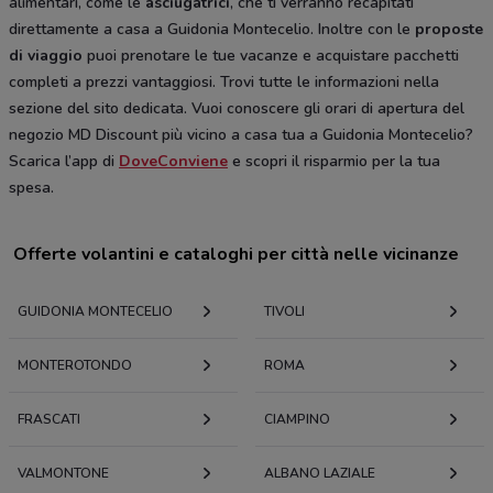
alimentari, come le
asciugatrici
, che ti verranno recapitati
direttamente a casa a Guidonia Montecelio. Inoltre con le
proposte
di viaggio
puoi prenotare le tue vacanze e acquistare pacchetti
completi a prezzi vantaggiosi. Trovi tutte le informazioni nella
sezione del sito dedicata. Vuoi conoscere gli orari di apertura del
negozio MD Discount più vicino a casa tua a Guidonia Montecelio?
Scarica l’app di
DoveConviene
e scopri il risparmio per la tua
spesa.
Offerte volantini e cataloghi per città nelle vicinanze
GUIDONIA MONTECELIO
TIVOLI
MONTEROTONDO
ROMA
FRASCATI
CIAMPINO
VALMONTONE
ALBANO LAZIALE