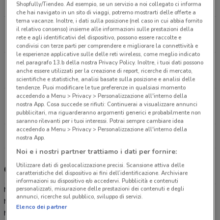
8.2 km
CHIUSO
Shopfully/Tiendeo. Ad esempio, se un servizio a noi collegato ci informa
che hai navigato in un sito di viaggi, potremo mostrarti delle offerte a
tema vacanze. Inoltre, i dati sulla posizione (nel caso in cui abbia fornito
Via Alfieri, 6 Fontenuova
il relativo consenso) insieme alle informazioni sulle prestazioni della
rete e agli identificativi del dispositivo, possono essere raccolte e
8.6 km
CHIUSO
condivisi con terze parti per comprendere e migliorare la connettività e
le esperienze applicative sulle delle reti wireless, come meglio indicato
nel paragrafo 13.b della nostra Privacy Policy. Inoltre, i tuoi dati possono
Via Adige, 16 Monterotondo
anche essere utilizzati per la creazione di report, ricerche di mercato,
10.6 km
CHIUSO
scientifiche e statistiche, analisi basate sulla posizione e analisi delle
tendenze. Puoi modificare le tue preferenze in qualsiasi momento
accedendo a Menu > Privacy > Personalizzazione all'interno della
Via Del Commercio, 1 Monterotondo
nostra App. Cosa succede se rifiuti: Continuerai a visualizzare annunci
13.2 km
CHIUSO
pubblicitari, ma riguarderanno argomenti generici e probabilmente non
saranno rilevanti per i tuoi interessi. Potrai sempre cambiare idea
accedendo a Menu > Privacy > Personalizzazione all'interno della
Tutti i negozi MD
nostra App.
Noi e i nostri partner trattiamo i dati per fornire:
Utilizzare dati di geolocalizzazione precisi. Scansione attiva delle
Gli sconti del nuovo volantino MD e i negozi
caratteristiche del dispositivo ai fini dell’identificazione. Archiviare
informazioni su dispositivo e/o accedervi. Pubblicità e contenuti
personalizzati, misurazione delle prestazioni dei contenuti e degli
MD è presente in vari punti della città: lo trovi in VIA LEVI
annunci, ricerche sul pubblico, sviluppo di servizi.
MONTALCINI S.N.C. Guidonia, Piazza C. Alberto Dalla Chiesa 12
Elenco dei partner
Mentana, Via Alfieri 6 Fontenuova, Via Adige 16 Monterotondo, Via