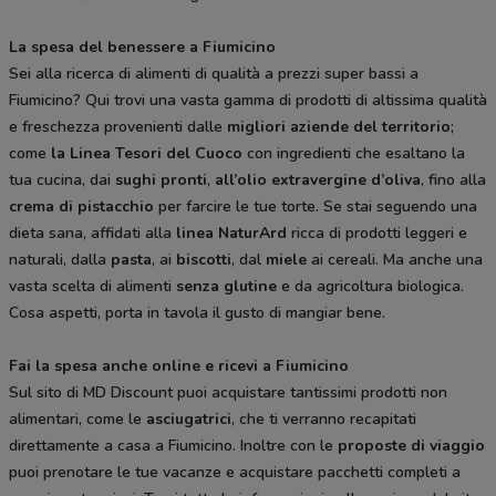
La spesa del benessere a Fiumicino
Sei alla ricerca di alimenti di qualità a prezzi super bassi a
Fiumicino? Qui trovi una vasta gamma di prodotti di altissima qualità
e freschezza provenienti dalle
migliori aziende del territorio
;
come
la Linea Tesori del Cuoco
con ingredienti che esaltano la
tua cucina, dai
sughi pronti
,
all’olio extravergine d’oliva
, fino alla
crema di pistacchio
per farcire le tue torte. Se stai seguendo una
dieta sana, affidati alla
linea NaturArd
ricca di prodotti leggeri e
naturali, dalla
pasta
, ai
biscotti
, dal
miele
ai cereali. Ma anche una
vasta scelta di alimenti
senza glutine
e da agricoltura biologica.
Cosa aspetti, porta in tavola il gusto di mangiar bene.
Fai la spesa anche online e ricevi a Fiumicino
Sul sito di MD Discount puoi acquistare tantissimi prodotti non
alimentari, come le
asciugatrici
, che ti verranno recapitati
direttamente a casa a Fiumicino. Inoltre con le
proposte di viaggio
puoi prenotare le tue vacanze e acquistare pacchetti completi a