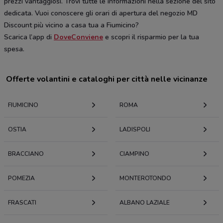
prezzi vantaggiosi. Trovi tutte le informazioni nella sezione del sito
dedicata. Vuoi conoscere gli orari di apertura del negozio MD
Discount più vicino a casa tua a Fiumicino?
Scarica l’app di
DoveConviene
e scopri il risparmio per la tua
spesa.
Offerte volantini e cataloghi per città nelle vicinanze
FIUMICINO
ROMA
OSTIA
LADISPOLI
BRACCIANO
CIAMPINO
POMEZIA
MONTEROTONDO
FRASCATI
ALBANO LAZIALE