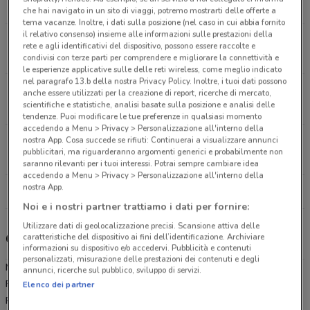
19.9 km
APERTO
che hai navigato in un sito di viaggi, potremo mostrarti delle offerte a
tema vacanze. Inoltre, i dati sulla posizione (nel caso in cui abbia fornito
il relativo consenso) insieme alle informazioni sulle prestazioni della
Via Appia Pignatelli, 296 Roma
rete e agli identificativi del dispositivo, possono essere raccolte e
20.3 km
APERTO
condivisi con terze parti per comprendere e migliorare la connettività e
le esperienze applicative sulle delle reti wireless, come meglio indicato
nel paragrafo 13.b della nostra Privacy Policy. Inoltre, i tuoi dati possono
Via Settevene Palo, 1g Cerveteri
anche essere utilizzati per la creazione di report, ricerche di mercato,
scientifiche e statistiche, analisi basate sulla posizione e analisi delle
20.6 km
APERTO
tendenze. Puoi modificare le tue preferenze in qualsiasi momento
accedendo a Menu > Privacy > Personalizzazione all'interno della
nostra App. Cosa succede se rifiuti: Continuerai a visualizzare annunci
Via Salaria Vecchia, 1511 Roma
pubblicitari, ma riguarderanno argomenti generici e probabilmente non
21.7 km
APERTO
saranno rilevanti per i tuoi interessi. Potrai sempre cambiare idea
accedendo a Menu > Privacy > Personalizzazione all'interno della
nostra App.
Tutti i negozi MD
Noi e i nostri partner trattiamo i dati per fornire:
Utilizzare dati di geolocalizzazione precisi. Scansione attiva delle
Gli sconti del nuovo volantino MD e i negozi
caratteristiche del dispositivo ai fini dell’identificazione. Archiviare
informazioni su dispositivo e/o accedervi. Pubblicità e contenuti
personalizzati, misurazione delle prestazioni dei contenuti e degli
MD è presente in vari punti della città: lo trovi in Via Valderoa Snc
annunci, ricerche sul pubblico, sviluppo di servizi.
Fiumicino, Via Antonino Giuffre' 124 Roma, Via Appia Pignatelli 296
Elenco dei partner
Roma, Via Settevene Palo 1g Cerveteri, Via Salaria Vecchia 1511