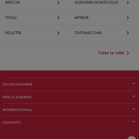
ARICCIA
GUIDONIA MONTECELIO
TIVOLI
APRILIA
VELLETRI
CIVITAVECCHIA
Tutte le città
DOVECONVIENE
Cos'è DoveConviene
PER LE AZIENDE
Chi siamo
Cosa facciamo
INTERNATIONAL
News e media
Richieste commerciali e marketing
Brazil
CONTATTI
Lavora con noi
Mexico
Segnalazione punto vendita