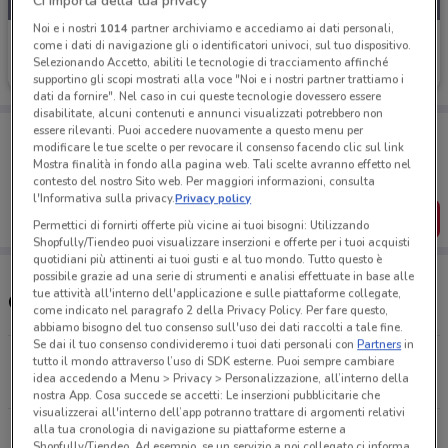
Ci importa della tua privacy
Noi e i nostri
1014
partner archiviamo e accediamo ai dati personali,
MD
come i dati di navigazione gli o identificatori univoci, sul tuo dispositivo.
Selezionando Accetto, abiliti le tecnologie di tracciamento affinché
Scade domani
16.2 km
supportino gli scopi mostrati alla voce "Noi e i nostri partner trattiamo i
dati da fornire". Nel caso in cui queste tecnologie dovessero essere
disabilitate, alcuni contenuti e annunci visualizzati potrebbero non
Porta DoveConviene sempre con te!
essere rilevanti. Puoi accedere nuovamente a questo menu per
modificare le tue scelte o per revocare il consenso facendo clic sul link
Puoi trovare le migliori offerte dei negozi vicino a te,
Mostra finalità in fondo alla pagina web. Tali scelte avranno effetto nel
salvarle e creare la tua lista del risparmio, comodamente
contesto del nostro Sito web. Per maggiori informazioni, consulta
dal tuo cellulare.
l'Informativa sulla privacy.
Privacy policy
SCARICA L’APP
Permettici di fornirti offerte più vicine ai tuoi bisogni: Utilizzando
Shopfully/Tiendeo puoi visualizzare inserzioni e offerte per i tuoi acquisti
quotidiani più attinenti ai tuoi gusti e al tuo mondo. Tutto questo è
possibile grazie ad una serie di strumenti e analisi effettuate in base alle
tue attività all'interno dell'applicazione e sulle piattaforme collegate,
Orari e Negozi MD
come indicato nel paragrafo 2 della Privacy Policy. Per fare questo,
abbiamo bisogno del tuo consenso sull'uso dei dati raccolti a tale fine.
Se dai il tuo consenso condivideremo i tuoi dati personali con
Partners
in
Via Valderoa, Snc Fiumicino
tutto il mondo attraverso l’uso di SDK esterne. Puoi sempre cambiare
idea accedendo a Menu > Privacy > Personalizzazione, all’interno della
16.2 km
APERTO
nostra App. Cosa succede se accetti: Le inserzioni pubblicitarie che
visualizzerai all'interno dell’app potranno trattare di argomenti relativi
alla tua cronologia di navigazione su piattaforme esterne a
Via Antonino Giuffre', 124 Roma
Shopfully/Tiendeo. Ad esempio, se un servizio a noi collegato ci informa