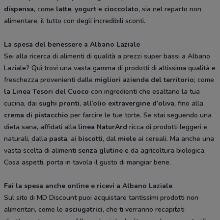
dispensa
, come
latte
,
yogurt
e
cioccolato
, sia nel reparto non
alimentare, il tutto con degli incredibili sconti.
La spesa del benessere a Albano Laziale
Sei alla ricerca di alimenti di qualità a prezzi super bassi a Albano
Laziale? Qui trovi una vasta gamma di prodotti di altissima qualità e
freschezza provenienti dalle
migliori aziende del territorio
; come
la Linea Tesori del Cuoco
con ingredienti che esaltano la tua
cucina, dai
sughi pronti
,
all’olio extravergine d’oliva
, fino alla
crema di pistacchio
per farcire le tue torte. Se stai seguendo una
dieta sana, affidati alla
linea NaturArd
ricca di prodotti leggeri e
naturali, dalla
pasta
, ai
biscotti
, dal
miele
ai cereali. Ma anche una
vasta scelta di alimenti
senza glutine
e da agricoltura biologica.
Cosa aspetti, porta in tavola il gusto di mangiar bene.
Fai la spesa anche online e ricevi a Albano Laziale
Sul sito di MD Discount puoi acquistare tantissimi prodotti non
alimentari, come le
asciugatrici
, che ti verranno recapitati