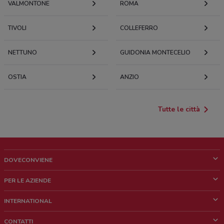
VALMONTONE
ROMA
TIVOLI
COLLEFERRO
NETTUNO
GUIDONIA MONTECELIO
OSTIA
ANZIO
Tutte le città
DOVECONVIENE
Cos'è DoveConviene
PER LE AZIENDE
Chi siamo
Cosa facciamo
INTERNATIONAL
News e media
Richieste commerciali e marketing
Brazil
CONTATTI