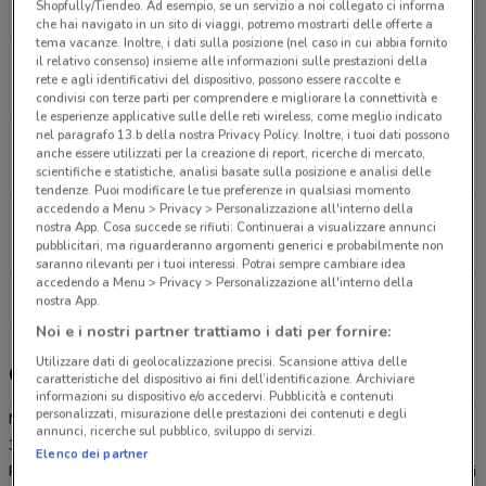
Shopfully/Tiendeo. Ad esempio, se un servizio a noi collegato ci informa
11.5 km
APERTO
che hai navigato in un sito di viaggi, potremo mostrarti delle offerte a
tema vacanze. Inoltre, i dati sulla posizione (nel caso in cui abbia fornito
il relativo consenso) insieme alle informazioni sulle prestazioni della
Via Del Mare, 2 Pomezia
rete e agli identificativi del dispositivo, possono essere raccolte e
14.6 km
APERTO
condivisi con terze parti per comprendere e migliorare la connettività e
le esperienze applicative sulle delle reti wireless, come meglio indicato
nel paragrafo 13.b della nostra Privacy Policy. Inoltre, i tuoi dati possono
Via Di Vermicino, 24/26 - Via Licata Roma
anche essere utilizzati per la creazione di report, ricerche di mercato,
14.8 km
APERTO
scientifiche e statistiche, analisi basate sulla posizione e analisi delle
tendenze. Puoi modificare le tue preferenze in qualsiasi momento
accedendo a Menu > Privacy > Personalizzazione all'interno della
Via A. Toscanini Aprilia
nostra App. Cosa succede se rifiuti: Continuerai a visualizzare annunci
pubblicitari, ma riguarderanno argomenti generici e probabilmente non
16 km
APERTO
saranno rilevanti per i tuoi interessi. Potrai sempre cambiare idea
accedendo a Menu > Privacy > Personalizzazione all'interno della
Tutti i negozi MD
nostra App.
Noi e i nostri partner trattiamo i dati per fornire:
Utilizzare dati di geolocalizzazione precisi. Scansione attiva delle
Gli sconti del nuovo volantino MD e i negozi
caratteristiche del dispositivo ai fini dell’identificazione. Archiviare
informazioni su dispositivo e/o accedervi. Pubblicità e contenuti
personalizzati, misurazione delle prestazioni dei contenuti e degli
MD è presente in vari punti della città: lo trovi in Via Sciadonna
annunci, ricerche sul pubblico, sviluppo di servizi.
30/A Frascati, Viale Salvo D’Acquisto Velletri, Via Del Mare 2
Elenco dei partner
Pomezia, Via Di Vermicino 24/26 - Via Licata Roma, Via A. Toscanini