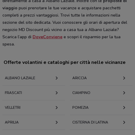
direttamente a casa a Albano Laziale. Inoltre con le
proposte di
viaggio
puoi prenotare le tue vacanze e acquistare pacchetti
completi a prezzi vantaggiosi. Trovi tutte le informazioni nella
sezione del sito dedicata. Vuoi conoscere gli orari di apertura del
negozio MD Discount più vicino a casa tua a Albano Laziale?
Scarica l’app di
DoveConviene
e scopri il risparmio per la tua
spesa.
Offerte volantini e cataloghi per città nelle vicinanze
ALBANO LAZIALE
ARICCIA
FRASCATI
CIAMPINO
VELLETRI
POMEZIA
APRILIA
CISTERNA DI LATINA