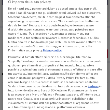
Ci importa della tua privacy
Noi e i nostri
1012
partner archiviamo e accediamo ai dati personali,
MD
come i dati di navigazione gli o identificatori univoci, sul tuo dispositivo.
Selezionando Accetto, abiliti le tecnologie di tracciamento affinché
Scade domenica
9.5 km
supportino gli scopi mostrati alla voce "Noi e i nostri partner trattiamo i
dati da fornire". Nel caso in cui queste tecnologie dovessero essere
disabilitate, alcuni contenuti e annunci visualizzati potrebbero non
Porta DoveConviene sempre con te!
essere rilevanti. Puoi accedere nuovamente a questo menu per
Puoi trovare le migliori offerte dei negozi vicino a te,
modificare le tue scelte o per revocare il consenso facendo clic sul link
salvarle e creare la tua lista del risparmio, comodamente
Mostra finalità in fondo alla pagina web. Tali scelte avranno effetto nel
dal tuo cellulare.
contesto del nostro Sito web. Per maggiori informazioni, consulta
l'Informativa sulla privacy.
Privacy policy
SCARICA L’APP
Permettici di fornirti offerte più vicine ai tuoi bisogni: Utilizzando
Shopfully/Tiendeo puoi visualizzare inserzioni e offerte per i tuoi acquisti
quotidiani più attinenti ai tuoi gusti e al tuo mondo. Tutto questo è
possibile grazie ad una serie di strumenti e analisi effettuate in base alle
Orari e Negozi MD
tue attività all'interno dell'applicazione e sulle piattaforme collegate,
come indicato nel paragrafo 2 della Privacy Policy. Per fare questo,
abbiamo bisogno del tuo consenso sull'uso dei dati raccolti a tale fine.
Se dai il tuo consenso condivideremo i tuoi dati personali con
Partners
in
Via Sciadonna 30/A Frascati
tutto il mondo attraverso l’uso di SDK esterne. Puoi sempre cambiare
9.5 km
APERTO
idea accedendo a Menu > Privacy > Personalizzazione, all’interno della
nostra App. Cosa succede se accetti: Le inserzioni pubblicitarie che
visualizzerai all'interno dell’app potranno trattare di argomenti relativi
Viale Salvo D’Acquisto Velletri
alla tua cronologia di navigazione su piattaforme esterne a