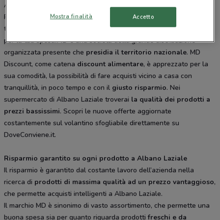
Aprilia, Via Antonino Giuffre' 124 Roma, Via Appia Pignatelli 296
Mostra finalità
Roma, Via San Lorenzo 60 Roma Ardea. Tutti i negozi sono aperti
Accetto
tutti i giorni dal Lunedì alla Domenica e offrono i migliori prodotti
per la tua spesa.
MD
è una società della grande distribuzione
organizzata presente che
presidia il territorio nazionale
. MD
Discount, come catena
discount alimentare
, è apprezzato per la
sua comodità, la possibilità di fare acquisti vicino a casa con
tranquillità, in poco tempo e con il
giusto risparmio
. Nei
supermercato di Albano Laziale troverai
la qualità dei prodotti a
prezzi bassissimi
. Scopri le nuove offerte aggiornate
costantemente sul volantino sfogliabile direttamente su
DoveConviene.it.
Risparmio garantito su ogni prodotto a Albano Laziale
Il risparmio è garantito dal costante lavoro dell’azienda nella
ricerca di
prodotti di massima qualità ad un prezzo vantaggioso
,
che permette acquisti intelligenti a Albano Laziale.
Il marchio MD è sinonimo di vasto assortimento, che permette una
buona spesa sia per quanto riguarda prodotti
freschi e da