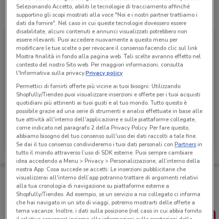
Selezionando Accetto, abiliti le tecnologie di tracciamento affinché
Tutte le promozioni di questo negozio
supportino gli scopi mostrati alla voce "Noi e i nostri partner trattiamo i
dati da fornire". Nel caso in cui queste tecnologie dovessero essere
disabilitate, alcuni contenuti e annunci visualizzati potrebbero non
essere rilevanti. Puoi accedere nuovamente a questo menu per
modificare le tue scelte o per revocare il consenso facendo clic sul link
Mostra finalità in fondo alla pagina web. Tali scelte avranno effetto nel
contesto del nostro Sito web. Per maggiori informazioni, consulta
l'Informativa sulla privacy.
Privacy policy
Permettici di fornirti offerte più vicine ai tuoi bisogni: Utilizzando
Shopfully/Tiendeo puoi visualizzare inserzioni e offerte per i tuoi acquisti
quotidiani più attinenti ai tuoi gusti e al tuo mondo. Tutto questo è
possibile grazie ad una serie di strumenti e analisi effettuate in base alle
tue attività all'interno dell'applicazione e sulle piattaforme collegate,
MD
come indicato nel paragrafo 2 della Privacy Policy. Per fare questo,
abbiamo bisogno del tuo consenso sull'uso dei dati raccolti a tale fine.
Scade domani
713 m
Se dai il tuo consenso condivideremo i tuoi dati personali con
Partners
in
tutto il mondo attraverso l’uso di SDK esterne. Puoi sempre cambiare
idea accedendo a Menu > Privacy > Personalizzazione, all’interno della
nostra App. Cosa succede se accetti: Le inserzioni pubblicitarie che
Porta DoveConviene sempre con te!
visualizzerai all'interno dell’app potranno trattare di argomenti relativi
Puoi trovare le migliori offerte dei negozi vicino a te,
alla tua cronologia di navigazione su piattaforme esterne a
salvarle e creare la tua lista del risparmio, comodamente
Shopfully/Tiendeo. Ad esempio, se un servizio a noi collegato ci informa
dal tuo cellulare.
che hai navigato in un sito di viaggi, potremo mostrarti delle offerte a
tema vacanze. Inoltre, i dati sulla posizione (nel caso in cui abbia fornito