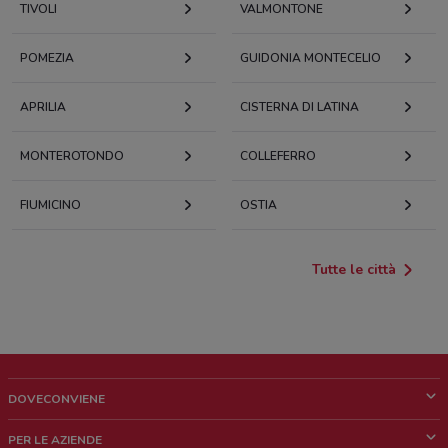
TIVOLI
VALMONTONE
POMEZIA
GUIDONIA MONTECELIO
APRILIA
CISTERNA DI LATINA
MONTEROTONDO
COLLEFERRO
FIUMICINO
OSTIA
Tutte le città
DOVECONVIENE
Cos'è DoveConviene
PER LE AZIENDE