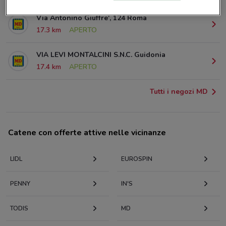
Via Antonino Giuffre', 124 Roma
17.3 km
APERTO
VIA LEVI MONTALCINI S.N.C. Guidonia
17.4 km
APERTO
Tutti i negozi MD
Catene con offerte attive nelle vicinanze
LIDL
EUROSPIN
PENNY
IN'S
TODIS
MD