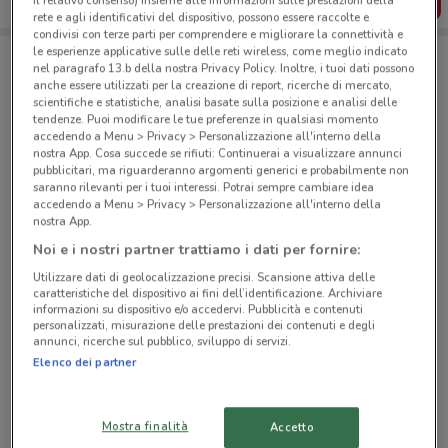
SCARICA L’APP
il relativo consenso) insieme alle informazioni sulle prestazioni della
rete e agli identificativi del dispositivo, possono essere raccolte e
condivisi con terze parti per comprendere e migliorare la connettività e
le esperienze applicative sulle delle reti wireless, come meglio indicato
nel paragrafo 13.b della nostra Privacy Policy. Inoltre, i tuoi dati possono
Negozi MD a Frascati
anche essere utilizzati per la creazione di report, ricerche di mercato,
scientifiche e statistiche, analisi basate sulla posizione e analisi delle
tendenze. Puoi modificare le tue preferenze in qualsiasi momento
accedendo a Menu > Privacy > Personalizzazione all'interno della
nostra App. Cosa succede se rifiuti: Continuerai a visualizzare annunci
pubblicitari, ma riguarderanno argomenti generici e probabilmente non
saranno rilevanti per i tuoi interessi. Potrai sempre cambiare idea
accedendo a Menu > Privacy > Personalizzazione all'interno della
© MapTiler
© OpenStreetMap contributors
nostra App.
Noi e i nostri partner trattiamo i dati per fornire:
Via Di Vermicino, 24/26 - Via Licata Roma
Utilizzare dati di geolocalizzazione precisi. Scansione attiva delle
6.2 km
APERTO
caratteristiche del dispositivo ai fini dell’identificazione. Archiviare
informazioni su dispositivo e/o accedervi. Pubblicità e contenuti
personalizzati, misurazione delle prestazioni dei contenuti e degli
Via Appia Pignatelli, 296 Roma
annunci, ricerche sul pubblico, sviluppo di servizi.
12.3 km
APERTO
Elenco dei partner
Viale Salvo D’Acquisto Velletri
Mostra finalità
Accetto
17 km
APERTO