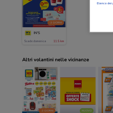
Elenco dei 
-3 GIORNI
IN'S
Scade domenica
11.5 km
Altri volantini nelle vicinanze
-3 GIORNI
NUOVO