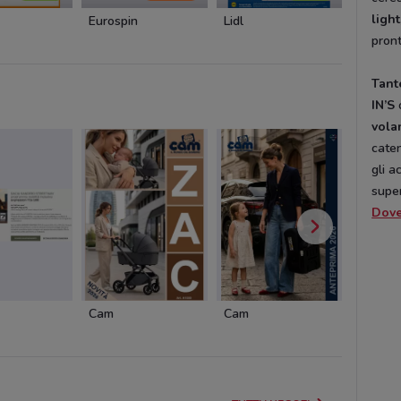
light
Eurospin
Lidl
PENNY
pront
Tant
IN’S
o
vola
cate
gli a
supe
Dov
Cam
Cam
Cofidis