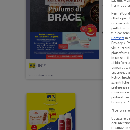
sul link Mos
Per maggiori
Permettici d
offerte per 
una serie di
piattaforme 
tuo consenso
Partners
in 
Privacy > Pe
visualizzera
piattaforme 
in un sito d
abbia fornit
IN'S
dispositivo,
esperienze a
Scade domenica
Policy. Inolt
scientifiche
preferenze 
Cosa succede
probabilmen
Privacy > Pe
Noi e i no
Utilizzare da
dell’identif
misurazione 