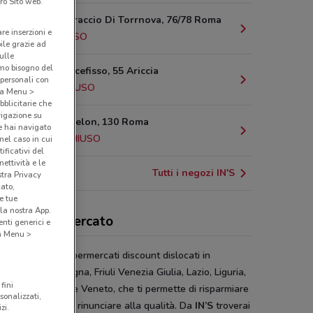
ro Sito web.
Via Del Torraccio Di Torrnova, 76/78 Roma
are inserzioni e
8 km
CHIUSO
bile grazie ad
sulle
amo bisogno del
Via Del Crocefisso, 55 Ariccia
 personali con
9.7 km
CHIUSO
o a Menu >
bblicitarie che
vigazione su
Via Pietro Belon, 130 Roma
e hai navigato
10.3 km
CHIUSO
(nel caso in cui
ificativi del
ettività e le
Tutti i negozi IN'S
stra Privacy
cato,
e tue
la nostra App.
count In's Mercato
nti generici e
 a Menu >
 la catena di supermercati discount dislocati in
zo, Emilia Romagna, Friuli Venezia Giulia, Lazio, Liguria,
fini
rdia, Piemonte e Veneto, che ti permette di risparmiare
sonalizzati,
 tua spesa senza rinunciare alla qualità. Da
IN’S
troverai
zi.