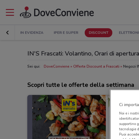
IN EVIDENZA
IPER E SUPER
DISCOUNT
ELETTRON
IN'S Frascati: Volantino, Orari di apertura 
Sei qui:
DoveConviene
Offerte Discount a Frascati
Negozi IN
Scopri tutte le offerte della settimana
Ci importa
Noi e i nostr
identificato
supportino g
tecnologie d
Puoi accede