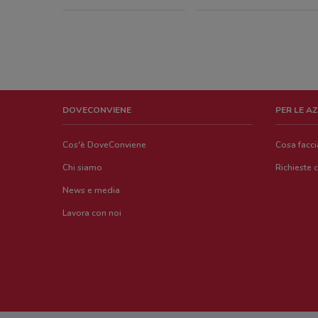
DOVECONVIENE
PER LE A
Cos'è DoveConviene
Cosa facc
Chi siamo
Richieste 
News e media
Lavora con noi