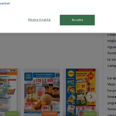
sempr
partner
te. S
diret
Mostra finalità
Accetto
Qual
L’im
migli
rigua
forni
la
co
campo
La q
Vuoi
ha pe
line
yogu
forma
NUOVO
-3 GIORNI
NUOVO
cerea