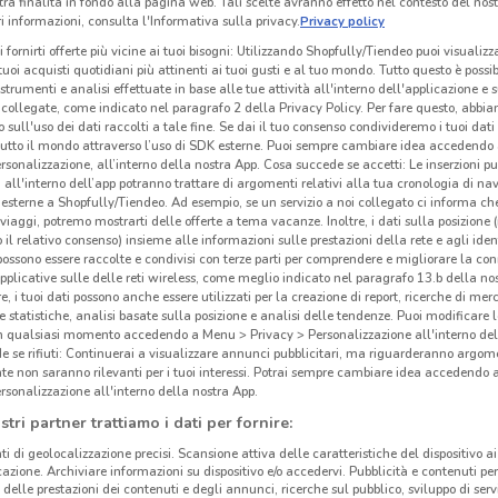
tra finalità in fondo alla pagina web. Tali scelte avranno effetto nel contesto del nost
 informazioni, consulta l'Informativa sulla privacy.
Privacy policy
i fornirti offerte più vicine ai tuoi bisogni: Utilizzando Shopfully/Tiendeo puoi visualizz
i tuoi acquisti quotidiani più attinenti ai tuoi gusti e al tuo mondo. Tutto questo è possi
 strumenti e analisi effettuate in base alle tue attività all'interno dell'applicazione e 
collegate, come indicato nel paragrafo 2 della Privacy Policy. Per fare questo, abbi
 sull'uso dei dati raccolti a tale fine. Se dai il tuo consenso condivideremo i tuoi dati
tutto il mondo attraverso l’uso di SDK esterne. Puoi sempre cambiare idea accedend
rsonalizzazione, all’interno della nostra App. Cosa succede se accetti: Le inserzioni pu
i all'interno dell’app potranno trattare di argomenti relativi alla tua cronologia di na
esterne a Shopfully/Tiendeo. Ad esempio, se un servizio a noi collegato ci informa ch
i viaggi, potremo mostrarti delle offerte a tema vacanze. Inoltre, i dati sulla posizione 
o il relativo consenso) insieme alle informazioni sulle prestazioni della rete e agli ident
 possono essere raccolte e condivisi con terze parti per comprendere e migliorare la conn
pplicative sulle delle reti wireless, come meglio indicato nel paragrafo 13.b della no
6.2 km
re, i tuoi dati possono anche essere utilizzati per la creazione di report, ricerche di mer
 e statistiche, analisi basate sulla posizione e analisi delle tendenze. Puoi modificare l
in qualsiasi momento accedendo a Menu > Privacy > Personalizzazione all'interno del
Dis
 se rifiuti: Continuerai a visualizzare annunci pubblicitari, ma riguarderanno argome
te non saranno rilevanti per i tuoi interessi. Potrai sempre cambiare idea accedendo
rsonalizzazione all'interno della nostra App.
IN’S
è
stri partner trattiamo i dati per fornire:
Abruz
ti di geolocalizzazione precisi. Scansione attiva delle caratteristiche del dispositivo ai 
Lomba
icazione. Archiviare informazioni su dispositivo e/o accedervi. Pubblicità e contenuti per
sulla
delle prestazioni dei contenuti e degli annunci, ricerche sul pubblico, sviluppo di servi