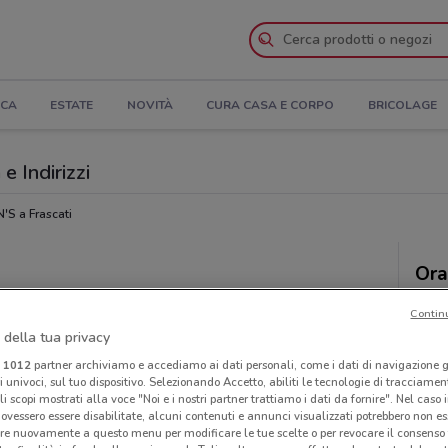
ICA
ESTATE
NOVITÀ
CURA CASA E CORPO
BRICOLAGE
e Indirizzi
'S a Frascati
Ora
Contin
 della tua privacy
i
1012
partner archiviamo e accediamo ai dati personali, come i dati di navigazione g
ri univoci, sul tuo dispositivo. Selezionando Accetto, abiliti le tecnologie di tracciame
li scopi mostrati alla voce "Noi e i nostri partner trattiamo i dati da fornire". Nel caso 
ovessero essere disabilitate, alcuni contenuti e annunci visualizzati potrebbero non ess
re nuovamente a questo menu per modificare le tue scelte o per revocare il consenso