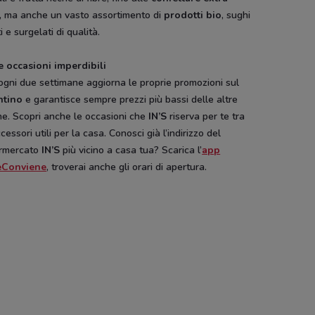
, ma anche un vasto assortimento di
prodotti bio
, sughi
PENNY
Todis
Dpiu
i e surgelati di qualità.
e occasioni imperdibili
gni due settimane aggiorna le proprie promozioni sul
ntino
e garantisce sempre prezzi più bassi delle altre
ne. Scopri anche le occasioni che
IN’S
riserva per te tra
ccessori utili per la casa. Conosci già l’indirizzo del
rmercato
IN’S
più vicino a casa tua? Scarica l’
app
eConviene
, troverai anche gli orari di apertura.
SCADE OGGI
Pali
Disney
Hype