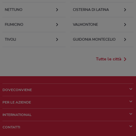
NETTUNO
CISTERNA DI LATINA
FIUMICINO
VALMONTONE
TIVOLI
GUIDONIA MONTECELIO
Tutte le città
DOVECONVIENE
Cos'è DoveConviene
PER LE AZIENDE
Chi siamo
Cosa facciamo
INTERNATIONAL
News e media
Richieste commerciali e marketing
Brazil
CONTATTI
Lavora con noi
Mexico