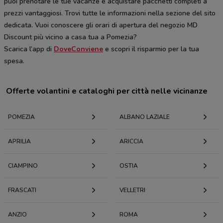
puoi prenotare le tue vacanze e acquistare pacchetti completi a
prezzi vantaggiosi. Trovi tutte le informazioni nella sezione del sito
dedicata. Vuoi conoscere gli orari di apertura del negozio MD
Discount più vicino a casa tua a Pomezia?
Scarica l’app di
DoveConviene
e scopri il risparmio per la tua
spesa.
Offerte volantini e cataloghi per città nelle vicinanze
POMEZIA
ALBANO LAZIALE
APRILIA
ARICCIA
CIAMPINO
OSTIA
FRASCATI
VELLETRI
ANZIO
ROMA