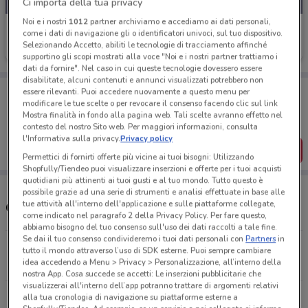
Ci importa della tua privacy
Noi e i nostri
1012
partner archiviamo e accediamo ai dati personali,
MD
come i dati di navigazione gli o identificatori univoci, sul tuo dispositivo.
Selezionando Accetto, abiliti le tecnologie di tracciamento affinché
Scade domenica
952 m
supportino gli scopi mostrati alla voce "Noi e i nostri partner trattiamo i
dati da fornire". Nel caso in cui queste tecnologie dovessero essere
disabilitate, alcuni contenuti e annunci visualizzati potrebbero non
Porta DoveConviene sempre con te!
essere rilevanti. Puoi accedere nuovamente a questo menu per
Puoi trovare le migliori offerte dei negozi vicino a te,
modificare le tue scelte o per revocare il consenso facendo clic sul link
salvarle e creare la tua lista del risparmio, comodamente
Mostra finalità in fondo alla pagina web. Tali scelte avranno effetto nel
dal tuo cellulare.
contesto del nostro Sito web. Per maggiori informazioni, consulta
l'Informativa sulla privacy.
Privacy policy
SCARICA L’APP
Permettici di fornirti offerte più vicine ai tuoi bisogni: Utilizzando
Shopfully/Tiendeo puoi visualizzare inserzioni e offerte per i tuoi acquisti
quotidiani più attinenti ai tuoi gusti e al tuo mondo. Tutto questo è
possibile grazie ad una serie di strumenti e analisi effettuate in base alle
tue attività all'interno dell'applicazione e sulle piattaforme collegate,
Orari e Negozi MD
come indicato nel paragrafo 2 della Privacy Policy. Per fare questo,
abbiamo bisogno del tuo consenso sull'uso dei dati raccolti a tale fine.
Se dai il tuo consenso condivideremo i tuoi dati personali con
Partners
in
Via Del Mare, 2 Pomezia
tutto il mondo attraverso l’uso di SDK esterne. Puoi sempre cambiare
idea accedendo a Menu > Privacy > Personalizzazione, all’interno della
951 m
CHIUSO
nostra App. Cosa succede se accetti: Le inserzioni pubblicitarie che
visualizzerai all'interno dell’app potranno trattare di argomenti relativi
Via San Lorenzo, 60 Roma Ardea
alla tua cronologia di navigazione su piattaforme esterne a