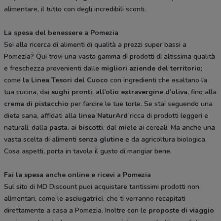
alimentare, il tutto con degli incredibili sconti.
La spesa del benessere a Pomezia
Sei alla ricerca di alimenti di qualità a prezzi super bassi a
Pomezia? Qui trovi una vasta gamma di prodotti di altissima qualità
e freschezza provenienti dalle
migliori aziende del territorio
;
come
la Linea Tesori del Cuoco
con ingredienti che esaltano la
tua cucina, dai
sughi pronti
,
all’olio extravergine d’oliva
, fino alla
crema di pistacchio
per farcire le tue torte. Se stai seguendo una
dieta sana, affidati alla
linea NaturArd
ricca di prodotti leggeri e
naturali, dalla
pasta
, ai
biscotti
, dal
miele
ai cereali. Ma anche una
vasta scelta di alimenti
senza glutine
e da agricoltura biologica.
Cosa aspetti, porta in tavola il gusto di mangiar bene.
Fai la spesa anche online e ricevi a Pomezia
Sul sito di MD Discount puoi acquistare tantissimi prodotti non
alimentari, come le
asciugatrici
, che ti verranno recapitati
direttamente a casa a Pomezia. Inoltre con le
proposte di viaggio