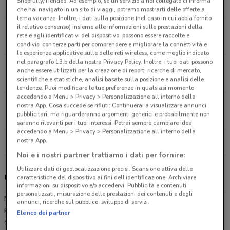
Shopfully/Tiendeo. Ad esempio, se un servizio a noi collegato ci informa
11.1 km
CHIUSO
che hai navigato in un sito di viaggi, potremo mostrarti delle offerte a
tema vacanze. Inoltre, i dati sulla posizione (nel caso in cui abbia fornito
il relativo consenso) insieme alle informazioni sulle prestazioni della
Via Antonino Giuffre', 124 Roma
rete e agli identificativi del dispositivo, possono essere raccolte e
11.6 km
CHIUSO
condivisi con terze parti per comprendere e migliorare la connettività e
le esperienze applicative sulle delle reti wireless, come meglio indicato
nel paragrafo 13.b della nostra Privacy Policy. Inoltre, i tuoi dati possono
Via A. Toscanini Aprilia
anche essere utilizzati per la creazione di report, ricerche di mercato,
16.3 km
APERTO
scientifiche e statistiche, analisi basate sulla posizione e analisi delle
tendenze. Puoi modificare le tue preferenze in qualsiasi momento
accedendo a Menu > Privacy > Personalizzazione all'interno della
Via Appia Pignatelli, 296 Roma
nostra App. Cosa succede se rifiuti: Continuerai a visualizzare annunci
pubblicitari, ma riguarderanno argomenti generici e probabilmente non
19.5 km
APERTO
saranno rilevanti per i tuoi interessi. Potrai sempre cambiare idea
accedendo a Menu > Privacy > Personalizzazione all'interno della
nostra App.
Tutti i negozi MD
Noi e i nostri partner trattiamo i dati per fornire:
Utilizzare dati di geolocalizzazione precisi. Scansione attiva delle
Gli sconti del nuovo volantino MD e i negozi
caratteristiche del dispositivo ai fini dell’identificazione. Archiviare
informazioni su dispositivo e/o accedervi. Pubblicità e contenuti
personalizzati, misurazione delle prestazioni dei contenuti e degli
MD è presente in vari punti della città: lo trovi in Via Del Mare 2
annunci, ricerche sul pubblico, sviluppo di servizi.
Pomezia, Via San Lorenzo 60 Roma Ardea, Via Antonino Giuffre'
Elenco dei partner
124 Roma, Via A. Toscanini Aprilia, Via Appia Pignatelli 296 Roma,