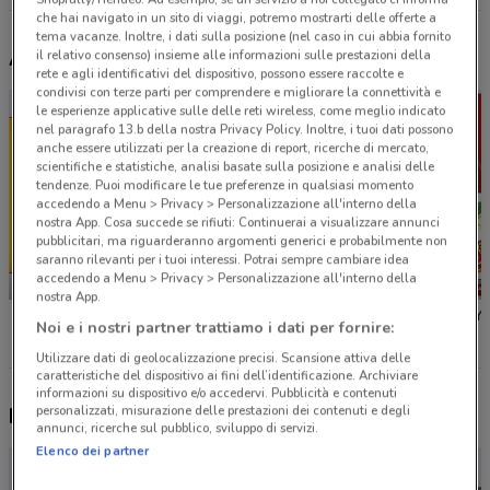
che hai navigato in un sito di viaggi, potremo mostrarti delle offerte a
tema vacanze. Inoltre, i dati sulla posizione (nel caso in cui abbia fornito
Altri volantini nelle vicinanze
il relativo consenso) insieme alle informazioni sulle prestazioni della
rete e agli identificativi del dispositivo, possono essere raccolte e
condivisi con terze parti per comprendere e migliorare la connettività e
le esperienze applicative sulle delle reti wireless, come meglio indicato
nel paragrafo 13.b della nostra Privacy Policy. Inoltre, i tuoi dati possono
anche essere utilizzati per la creazione di report, ricerche di mercato,
scientifiche e statistiche, analisi basate sulla posizione e analisi delle
tendenze. Puoi modificare le tue preferenze in qualsiasi momento
accedendo a Menu > Privacy > Personalizzazione all'interno della
nostra App. Cosa succede se rifiuti: Continuerai a visualizzare annunci
pubblicitari, ma riguarderanno argomenti generici e probabilmente non
saranno rilevanti per i tuoi interessi. Potrai sempre cambiare idea
accedendo a Menu > Privacy > Personalizzazione all'interno della
NUOVO
NUOVO
nostra App.
PENNY
PENNY
PENNY
Noi e i nostri partner trattiamo i dati per fornire:
Utilizzare dati di geolocalizzazione precisi. Scansione attiva delle
caratteristiche del dispositivo ai fini dell’identificazione. Archiviare
informazioni su dispositivo e/o accedervi. Pubblicità e contenuti
personalizzati, misurazione delle prestazioni dei contenuti e degli
Nuovi prodotti da provare
annunci, ricerche sul pubblico, sviluppo di servizi.
Elenco dei partner