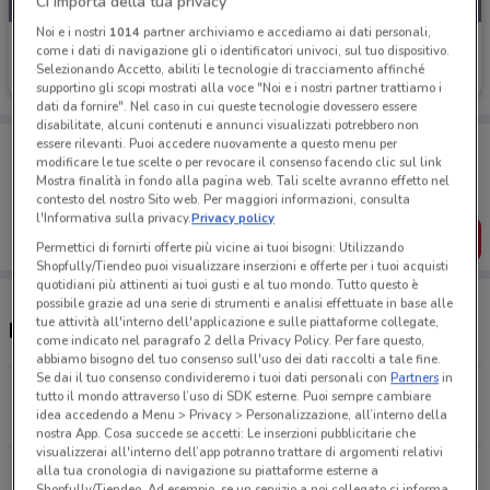
Ci importa della tua privacy
Noi e i nostri
1014
partner archiviamo e accediamo ai dati personali,
Al Discount
come i dati di navigazione gli o identificatori univoci, sul tuo dispositivo.
Selezionando Accetto, abiliti le tecnologie di tracciamento affinché
Scade il 18/08
3.1 km
supportino gli scopi mostrati alla voce "Noi e i nostri partner trattiamo i
dati da fornire". Nel caso in cui queste tecnologie dovessero essere
disabilitate, alcuni contenuti e annunci visualizzati potrebbero non
Porta DoveConviene sempre con te!
essere rilevanti. Puoi accedere nuovamente a questo menu per
modificare le tue scelte o per revocare il consenso facendo clic sul link
Puoi trovare le migliori offerte dei negozi vicino a te,
salvarle e creare la tua lista del risparmio, comodamente
Mostra finalità in fondo alla pagina web. Tali scelte avranno effetto nel
dal tuo cellulare.
contesto del nostro Sito web. Per maggiori informazioni, consulta
l'Informativa sulla privacy.
Privacy policy
SCARICA L’APP
Permettici di fornirti offerte più vicine ai tuoi bisogni: Utilizzando
Shopfully/Tiendeo puoi visualizzare inserzioni e offerte per i tuoi acquisti
quotidiani più attinenti ai tuoi gusti e al tuo mondo. Tutto questo è
possibile grazie ad una serie di strumenti e analisi effettuate in base alle
tue attività all'interno dell'applicazione e sulle piattaforme collegate,
Negozi Al Discount nelle vicinanze
come indicato nel paragrafo 2 della Privacy Policy. Per fare questo,
abbiamo bisogno del tuo consenso sull'uso dei dati raccolti a tale fine.
Se dai il tuo consenso condivideremo i tuoi dati personali con
Partners
in
Via Lucrezio Caro, 21/b/c Roma
tutto il mondo attraverso l’uso di SDK esterne. Puoi sempre cambiare
idea accedendo a Menu > Privacy > Personalizzazione, all’interno della
3.1 km
nostra App. Cosa succede se accetti: Le inserzioni pubblicitarie che
visualizzerai all'interno dell’app potranno trattare di argomenti relativi
alla tua cronologia di navigazione su piattaforme esterne a
Tutti i negozi Al Discount
Shopfully/Tiendeo. Ad esempio, se un servizio a noi collegato ci informa