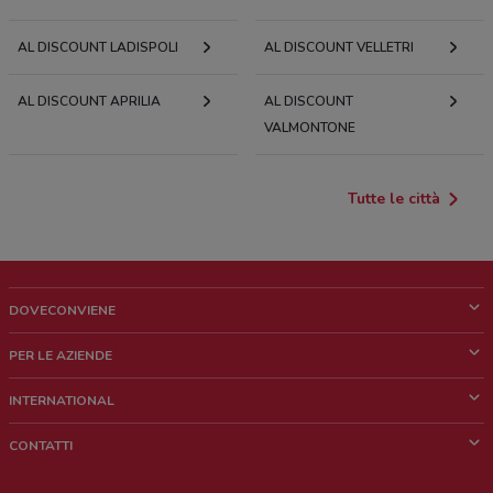
AL DISCOUNT LADISPOLI
AL DISCOUNT VELLETRI
AL DISCOUNT APRILIA
AL DISCOUNT
VALMONTONE
Tutte le città
DOVECONVIENE
Cos'è DoveConviene
PER LE AZIENDE
Chi siamo
Cosa facciamo
INTERNATIONAL
News e media
Richieste commerciali e marketing
Brazil
CONTATTI
Lavora con noi
Mexico
Segnalazione punto vendita