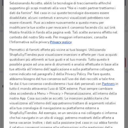
Selezionando Accetto, abiliti le tecnologie di tracciamento affinché
supportino gli scopi mostrati alla voce "Noi e i nostri partner trattiamo i
Lidl
dati da fornire". Nel caso in cui queste tecnologie dovessero essere
disabilitate, alcuni contenuti e annunci visualizzati potrebbero non
Scade mercoledì
4.4 km
essere rilevanti. Puoi accedere nuovamente a questo menu per
modificare le tue scelte o per revocare il consenso facendo clic sul link
Mostra finalità in fondo alla pagina web. Tali scelte avranno effetto nel
Porta DoveConviene sempre con te!
contesto del nostro Sito web. Per maggiori informazioni, consulta
l'Informativa sulla privacy.
Privacy policy
Puoi trovare le migliori offerte dei negozi vicino a te,
salvarle e creare la tua lista del risparmio, comodamente
Permettici di fornirti offerte più vicine ai tuoi bisogni: Utilizzando
dal tuo cellulare.
Shopfully/Tiendeo puoi visualizzare inserzioni e offerte per i tuoi acquisti
quotidiani più attinenti ai tuoi gusti e al tuo mondo. Tutto questo è
SCARICA L’APP
possibile grazie ad una serie di strumenti e analisi effettuate in base alle
tue attività all'interno dell'applicazione e sulle piattaforme collegate,
come indicato nel paragrafo 2 della Privacy Policy. Per fare questo,
abbiamo bisogno del tuo consenso sull'uso dei dati raccolti a tale fine.
Se dai il tuo consenso condivideremo i tuoi dati personali con
Partners
in
Orari Lidl e Indirizzi Supermercati
tutto il mondo attraverso l’uso di SDK esterne. Puoi sempre cambiare
idea accedendo a Menu > Privacy > Personalizzazione, all’interno della
nostra App. Cosa succede se accetti: Le inserzioni pubblicitarie che
Via Di Torrevecchia, 904/906 Roma
visualizzerai all'interno dell’app potranno trattare di argomenti relativi
alla tua cronologia di navigazione su piattaforme esterne a
4.4 km
APERTO
Shopfully/Tiendeo. Ad esempio, se un servizio a noi collegato ci informa
che hai navigato in un sito di viaggi, potremo mostrarti delle offerte a
tema vacanze. Inoltre, i dati sulla posizione (nel caso in cui abbia fornito
Via Della Lega Lombarda, 32 Roma
il relativo consenso) insieme alle informazioni sulle prestazioni della