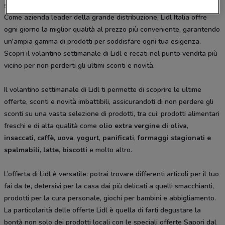
semplice.
Come azienda leader della grande distribuzione, Lidl Italia offre
ogni giorno la miglior qualità al prezzo più conveniente, garantendo
un'ampia gamma di prodotti per soddisfare ogni tua esigenza.
Scopri il volantino settimanale di Lidl e recati nel punto vendita più
vicino per non perderti gli ultimi sconti e novità.
Il volantino settimanale di Lidl ti permette di scoprire le ultime
offerte, sconti e novità imbattibili, assicurandoti di non perdere gli
sconti su una vasta selezione di prodotti, tra cui: prodotti alimentari
freschi e di alta qualità come
olio extra vergine di oliva
,
insaccati
,
caffè
,
uova
,
yogurt
,
panificati
,
formaggi
stagionati e
spalmabili, latte, biscotti
e molto altro.
L’offerta di Lidl è versatile: potrai trovare differenti articoli per il tuo
fai da te, detersivi per la casa dai più delicati a quelli smacchianti,
prodotti per la cura personale, giochi per bambini e abbigliamento.
La particolarità delle offerte Lidl è quella di farti degustare la
bontà non solo dei prodotti locali con le speciali offerte Sapori dal