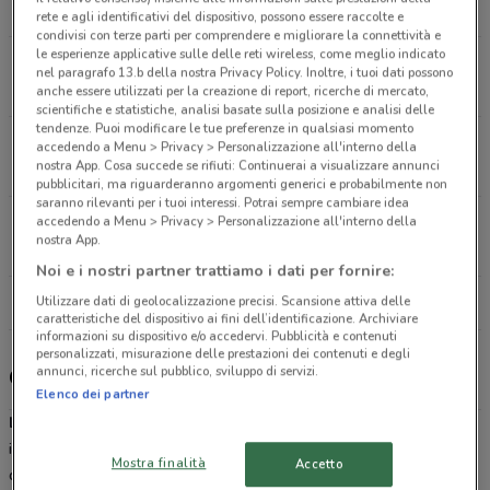
6.3 km
APERTO
rete e agli identificativi del dispositivo, possono essere raccolte e
condivisi con terze parti per comprendere e migliorare la connettività e
le esperienze applicative sulle delle reti wireless, come meglio indicato
Via di Boccea, 506 Roma
nel paragrafo 13.b della nostra Privacy Policy. Inoltre, i tuoi dati possono
6.4 km
APERTO
anche essere utilizzati per la creazione di report, ricerche di mercato,
scientifiche e statistiche, analisi basate sulla posizione e analisi delle
tendenze. Puoi modificare le tue preferenze in qualsiasi momento
Via Gino Cervi, 4/6/8 Roma
accedendo a Menu > Privacy > Personalizzazione all'interno della
nostra App. Cosa succede se rifiuti: Continuerai a visualizzare annunci
7.4 km
APERTO
pubblicitari, ma riguarderanno argomenti generici e probabilmente non
saranno rilevanti per i tuoi interessi. Potrai sempre cambiare idea
accedendo a Menu > Privacy > Personalizzazione all'interno della
Via Tiburtina, 647 Roma
nostra App.
8 km
APERTO
Noi e i nostri partner trattiamo i dati per fornire:
Utilizzare dati di geolocalizzazione precisi. Scansione attiva delle
Tutti i negozi Lidl
caratteristiche del dispositivo ai fini dell’identificazione. Archiviare
informazioni su dispositivo e/o accedervi. Pubblicità e contenuti
personalizzati, misurazione delle prestazioni dei contenuti e degli
annunci, ricerche sul pubblico, sviluppo di servizi.
Gli sconti del nuovo volantino Lidl
Elenco dei partner
Lidl
è una tra le catene di supermercati più famose e amate dagli
italiani. Dal 1992 rappresenta un punto di riferimento per la spesa
Mostra finalità
Accetto
quotidiana, offrendo un'esperienza di acquisto completa e