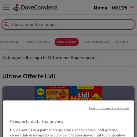
Roma - 00135
 EVIDENZA
IPER E SUPER
DISCOUNT
ELETTRONICA
ESTATE
Catalogo Lidl: scopri le Offerte nei Supermercati
Ultime Offerte Lidl
Continua senza accettare
Ci importa della tua privacy
Noi e i nostri
1014
partner archiviamo e accediamo ai dati personali,
come i dati di navigazione gli o identificatori univoci, sul tuo dispositivo.