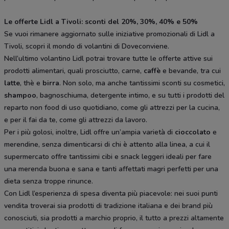
Le offerte Lidl a Tivoli: sconti del 20%, 30%, 40% e 50%
Se vuoi rimanere aggiornato sulle iniziative promozionali di Lidl a
Tivoli, scopri il mondo di volantini di Doveconviene.
Nell’ultimo volantino Lidl potrai trovare tutte le offerte attive sui
prodotti alimentari, quali prosciutto, carne,
caffè
e bevande, tra cui
latte
, thè e
birra
. Non solo, ma anche tantissimi sconti su cosmetici,
shampoo
, bagnoschiuma, detergente intimo, e su tutti i prodotti del
reparto non food di uso quotidiano, come gli attrezzi per la cucina,
e per il fai da te, come gli attrezzi da lavoro.
Per i più golosi, inoltre, Lidl offre un’ampia varietà di
cioccolato
e
merendine, senza dimenticarsi di chi è attento alla linea, a cui il
supermercato offre tantissimi cibi e snack leggeri ideali per fare
una merenda buona e sana e tanti affettati magri perfetti per una
dieta senza troppe rinunce.
Con Lidl l’esperienza di spesa diventa più piacevole: nei suoi punti
vendita troverai sia prodotti di tradizione italiana e dei brand più
conosciuti, sia prodotti a marchio proprio, il tutto a prezzi altamente