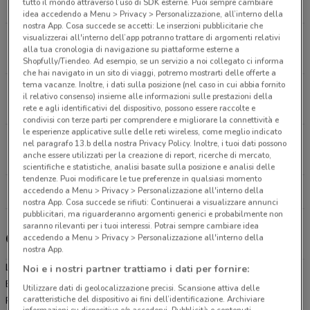
tutto il mondo attraverso l’uso di SDK esterne. Puoi sempre cambiare
13.8 km
APERTO
idea accedendo a Menu > Privacy > Personalizzazione, all’interno della
nostra App. Cosa succede se accetti: Le inserzioni pubblicitarie che
visualizzerai all'interno dell’app potranno trattare di argomenti relativi
Via Della Rustica, 131-133 Roma
alla tua cronologia di navigazione su piattaforme esterne a
14.7 km
APERTO
Shopfully/Tiendeo. Ad esempio, se un servizio a noi collegato ci informa
che hai navigato in un sito di viaggi, potremo mostrarti delle offerte a
tema vacanze. Inoltre, i dati sulla posizione (nel caso in cui abbia fornito
Via Torraccio Di Torrenova, 2/A Roma
il relativo consenso) insieme alle informazioni sulle prestazioni della
15.7 km
APERTO
rete e agli identificativi del dispositivo, possono essere raccolte e
condivisi con terze parti per comprendere e migliorare la connettività e
le esperienze applicative sulle delle reti wireless, come meglio indicato
Via Tiburtina, 986 Roma
nel paragrafo 13.b della nostra Privacy Policy. Inoltre, i tuoi dati possono
anche essere utilizzati per la creazione di report, ricerche di mercato,
16.4 km
APERTO
scientifiche e statistiche, analisi basate sulla posizione e analisi delle
tendenze. Puoi modificare le tue preferenze in qualsiasi momento
accedendo a Menu > Privacy > Personalizzazione all'interno della
Tutti i negozi Lidl
nostra App. Cosa succede se rifiuti: Continuerai a visualizzare annunci
pubblicitari, ma riguarderanno argomenti generici e probabilmente non
saranno rilevanti per i tuoi interessi. Potrai sempre cambiare idea
Gli sconti del nuovo volantino Lidl e i negozi
accedendo a Menu > Privacy > Personalizzazione all'interno della
nostra App.
Lidl è presente in vari punti della città: lo trovi in Via Di Casal
Noi e i nostri partner trattiamo i dati per fornire:
Bianco Roma, Via Siculiana 147 Roma, Via Della Rustica 131-133
Utilizzare dati di geolocalizzazione precisi. Scansione attiva delle
caratteristiche del dispositivo ai fini dell’identificazione. Archiviare
Roma, Via Torraccio Di Torrenova 2/A Roma, Via Tiburtina 986
informazioni su dispositivo e/o accedervi. Pubblicità e contenuti