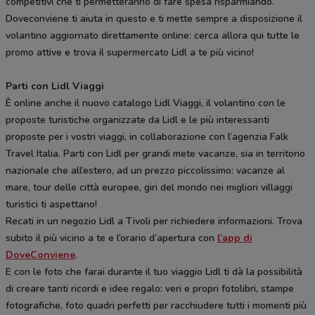
competitivi che ti permetteranno di fare spesa risparmiando.
Doveconviene ti aiuta in questo e ti mette sempre a disposizione il
volantino aggiornato direttamente online: cerca allora qui tutte le
promo attive e trova il supermercato Lidl a te più vicino!
Parti con Lidl Viaggi
È online anche il nuovo catalogo Lidl Viaggi, il volantino con le
proposte turistiche organizzate da Lidl e le più interessanti
proposte per i vostri viaggi, in collaborazione con l’agenzia Falk
Travel Italia. Parti con Lidl per grandi mete vacanze, sia in territorio
nazionale che all’estero, ad un prezzo piccolissimo: vacanze al
mare, tour delle città europee, giri del mondo nei migliori villaggi
turistici ti aspettano!
Recati in un negozio Lidl a Tivoli per richiedere informazioni. Trova
subito il più vicino a te e l’orario d’apertura con
l’app di
DoveConviene
.
E con le foto che farai durante il tuo viaggio Lidl ti dà la possibilità
di creare tanti ricordi e idee regalo: veri e propri fotolibri, stampe
fotografiche, foto quadri perfetti per racchiudere tutti i momenti più