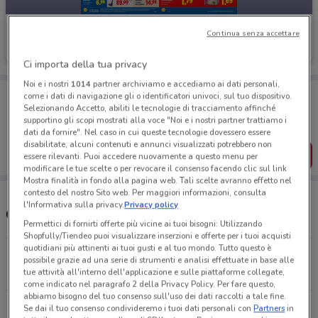
Lidl
Continua senza accettare
Scade mercoledì
11.6 km
Ci importa della tua privacy
Noi e i nostri
1014
partner archiviamo e accediamo ai dati personali,
Porta DoveConviene sempre con te!
come i dati di navigazione gli o identificatori univoci, sul tuo dispositivo.
Puoi trovare le migliori offerte dei negozi vicino a te,
Selezionando Accetto, abiliti le tecnologie di tracciamento affinché
salvarle e creare la tua lista del risparmio, comodamente
supportino gli scopi mostrati alla voce "Noi e i nostri partner trattiamo i
dal tuo cellulare.
dati da fornire". Nel caso in cui queste tecnologie dovessero essere
disabilitate, alcuni contenuti e annunci visualizzati potrebbero non
SCARICA L’APP
essere rilevanti. Puoi accedere nuovamente a questo menu per
modificare le tue scelte o per revocare il consenso facendo clic sul link
Mostra finalità in fondo alla pagina web. Tali scelte avranno effetto nel
contesto del nostro Sito web. Per maggiori informazioni, consulta
l'Informativa sulla privacy.
Privacy policy
Orari Lidl e Indirizzi Supermercati
Permettici di fornirti offerte più vicine ai tuoi bisogni: Utilizzando
Shopfully/Tiendeo puoi visualizzare inserzioni e offerte per i tuoi acquisti
quotidiani più attinenti ai tuoi gusti e al tuo mondo. Tutto questo è
Via Di Casal Bianco Roma
possibile grazie ad una serie di strumenti e analisi effettuate in base alle
11.6 km
APERTO
tue attività all'interno dell'applicazione e sulle piattaforme collegate,
come indicato nel paragrafo 2 della Privacy Policy. Per fare questo,
abbiamo bisogno del tuo consenso sull'uso dei dati raccolti a tale fine.
Via Siculiana, 147 Roma
Se dai il tuo consenso condivideremo i tuoi dati personali con
Partners
in