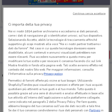
Lidl
Continua senza accettare
Scade mercoledì
1 km
Ci importa della tua privacy
Noi e i nostri
1014
partner archiviamo e accediamo ai dati personali,
Porta DoveConviene sempre con te!
come i dati di navigazione gli o identificatori univoci, sul tuo dispositivo.
Puoi trovare le migliori offerte dei negozi vicino a te,
Selezionando Accetto, abiliti le tecnologie di tracciamento affinché
salvarle e creare la tua lista del risparmio, comodamente
supportino gli scopi mostrati alla voce "Noi e i nostri partner trattiamo i
dal tuo cellulare.
dati da fornire". Nel caso in cui queste tecnologie dovessero essere
disabilitate, alcuni contenuti e annunci visualizzati potrebbero non
SCARICA L’APP
essere rilevanti. Puoi accedere nuovamente a questo menu per
modificare le tue scelte o per revocare il consenso facendo clic sul link
Mostra finalità in fondo alla pagina web. Tali scelte avranno effetto nel
contesto del nostro Sito web. Per maggiori informazioni, consulta
l'Informativa sulla privacy.
Privacy policy
Orari Lidl e Indirizzi Supermercati
Permettici di fornirti offerte più vicine ai tuoi bisogni: Utilizzando
Shopfully/Tiendeo puoi visualizzare inserzioni e offerte per i tuoi acquisti
quotidiani più attinenti ai tuoi gusti e al tuo mondo. Tutto questo è
Via del Mare, 131 Pomezia
possibile grazie ad una serie di strumenti e analisi effettuate in base alle
1 km
APERTO
tue attività all'interno dell'applicazione e sulle piattaforme collegate,
come indicato nel paragrafo 2 della Privacy Policy. Per fare questo,
abbiamo bisogno del tuo consenso sull'uso dei dati raccolti a tale fine.
Via Ermanno Wolf Ferrari, 216 Roma
Se dai il tuo consenso condivideremo i tuoi dati personali con
Partners
in