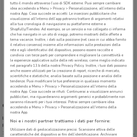
13.8 km
APERTO
tutto il mondo attraverso l’uso di SDK esterne. Puoi sempre cambiare
idea accedendo a Menu > Privacy > Personalizzazione, all’interno della
nostra App. Cosa succede se accetti: Le inserzioni pubblicitarie che
Via Pietro Mascagni, 115 Aprilia
visualizzerai all'interno dell’app potranno trattare di argomenti relativi
alla tua cronologia di navigazione su piattaforme esterne a
16 km
APERTO
Shopfully/Tiendeo. Ad esempio, se un servizio a noi collegato ci informa
che hai navigato in un sito di viaggi, potremo mostrarti delle offerte a
tema vacanze. Inoltre, i dati sulla posizione (nel caso in cui abbia fornito
Via Alberto Burri, 39 Roma
il relativo consenso) insieme alle informazioni sulle prestazioni della
19.2 km
APERTO
rete e agli identificativi del dispositivo, possono essere raccolte e
condivisi con terze parti per comprendere e migliorare la connettività e
le esperienze applicative sulle delle reti wireless, come meglio indicato
Via Dragone 411-413 Roma
nel paragrafo 13.b della nostra Privacy Policy. Inoltre, i tuoi dati possono
19.4 km
APERTO
anche essere utilizzati per la creazione di report, ricerche di mercato,
scientifiche e statistiche, analisi basate sulla posizione e analisi delle
tendenze. Puoi modificare le tue preferenze in qualsiasi momento
Tutti i negozi Lidl
accedendo a Menu > Privacy > Personalizzazione all'interno della
nostra App. Cosa succede se rifiuti: Continuerai a visualizzare annunci
pubblicitari, ma riguarderanno argomenti generici e probabilmente non
saranno rilevanti per i tuoi interessi. Potrai sempre cambiare idea
Gli sconti del nuovo volantino Lidl e i negozi
accedendo a Menu > Privacy > Personalizzazione all'interno della
nostra App.
Lidl è presente in vari punti della città: lo trovi in Via del Mare 131
Noi e i nostri partner trattiamo i dati per fornire:
Pomezia, Via Ermanno Wolf Ferrari 216 Roma, Via Pietro Mascagni
Utilizzare dati di geolocalizzazione precisi. Scansione attiva delle
115 Aprilia, Via Alberto Burri 39 Roma, Via Dragone 411-413 Roma,
caratteristiche del dispositivo ai fini dell’identificazione. Archiviare