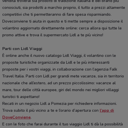
vendita troverai sia prodotti di tradizione italiana e dei brand più
conosciuti, sia prodotti a marchio proprio, il tutto a prezzi altamente
competitivi che ti permetteranno di fare spesa risparmiando.
Doveconviene ti aiuta in questo e ti mette sempre a disposizione il
volantino aggiornato direttamente online: cerca allora qui tutte le
promo attive e trova il supermercato Lidl a te più vicino!
Parti con Lidl Viaggi
È online anche il nuovo catalogo Lidl Viaggi, il volantino con le
proposte turistiche organizzate da Lidl e le più interessanti
proposte per i vostri viaggi, in collaborazione con l’agenzia Falk
Travel Italia. Parti con Lidl per grandi mete vacanze, sia in territorio
nazionale che all’estero, ad un prezzo piccolissimo: vacanze al
mare, tour delle città europee, giri del mondo nei migliori villaggi
turistici ti aspettano!
Recati in un negozio Lidl a Pomezia per richiedere informazioni.
Trova subito il più vicino a te e l’orario d’apertura con
l’app di
DoveConviene
.
E con le foto che farai durante il tuo viaggio Lidl ti dà la possibilità