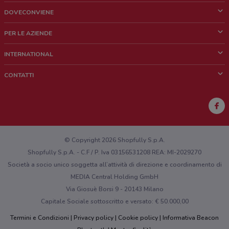
DOVECONVIENE
Cos'è DoveConviene
PER LE AZIENDE
Chi siamo
Cosa facciamo
INTERNATIONAL
News e media
Richieste commerciali e marketing
Brazil
CONTATTI
Lavora con noi
Mexico
Segnalazione punto vendita
France
Segnalazione Volantino
Australia
Hai un malfunzionamento sul web o sull'app?
New Zealand
© Copyright 2026 Shopfully S.p.A.
Shopfully S.p.A. - C.F / P. Iva 03156531208 REA: MI-2029270
Società a socio unico soggetta all’attività di direzione e coordinamento di
MEDIA Central Holding GmbH
Via Giosuè Borsi 9 - 20143 Milano
Capitale Sociale sottoscritto e versato: € 50.000,00
Termini e Condizioni
Privacy policy
Cookie policy
Informativa Beacon