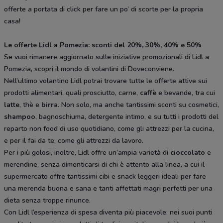
offerte a portata di click per fare un po’ di scorte per la propria
casa!
Le offerte Lidl a Pomezia: sconti del 20%, 30%, 40% e 50%
Se vuoi rimanere aggiornato sulle iniziative promozionali di Lidl a
Pomezia, scopri il mondo di volantini di Doveconviene.
Nell’ultimo volantino Lidl potrai trovare tutte le offerte attive sui
prodotti alimentari, quali prosciutto, carne,
caffè
e bevande, tra cui
latte
, thè e
birra
. Non solo, ma anche tantissimi sconti su cosmetici,
shampoo
, bagnoschiuma, detergente intimo, e su tutti i prodotti del
reparto non food di uso quotidiano, come gli attrezzi per la cucina,
e per il fai da te, come gli attrezzi da lavoro.
Per i più golosi, inoltre, Lidl offre un’ampia varietà di
cioccolato
e
merendine, senza dimenticarsi di chi è attento alla linea, a cui il
supermercato offre tantissimi cibi e snack leggeri ideali per fare
una merenda buona e sana e tanti affettati magri perfetti per una
dieta senza troppe rinunce.
Con Lidl l’esperienza di spesa diventa più piacevole: nei suoi punti