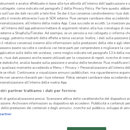
 strumenti e analisi effettuate in base alle tue attività all'interno dell'applicazione e 
collegate, come indicato nel paragrafo 2 della Privacy Policy. Per fare questo, abbi
 sull'uso dei dati raccolti a tale fine. Se dai il tuo consenso condivideremo i tuoi dati
tutto il mondo attraverso l’uso di SDK esterne. Puoi sempre cambiare idea accedend
rsonalizzazione, all’interno della nostra App. Cosa succede se accetti: Le inserzioni pu
i all'interno dell’app potranno trattare di argomenti relativi alla tua cronologia di na
esterne a Shopfully/Tiendeo. Ad esempio, se un servizio a noi collegato ci informa ch
i viaggi, potremo mostrarti delle offerte a tema vacanze. Inoltre, i dati sulla posizione 
o il relativo consenso) insieme alle informazioni sulle prestazioni della rete e agli ident
 possono essere raccolte e condivisi con terze parti per comprendere e migliorare la conn
pplicative sulle delle reti wireless, come meglio indicato nel paragrafo 13.b della no
re, i tuoi dati possono anche essere utilizzati per la creazione di report, ricerche di mer
 e statistiche, analisi basate sulla posizione e analisi delle tendenze. Puoi modificare l
in qualsiasi momento accedendo a Menu > Privacy > Personalizzazione all'interno del
 se rifiuti: Continuerai a visualizzare annunci pubblicitari, ma riguarderanno argome
4.3 km
te non saranno rilevanti per i tuoi interessi. Potrai sempre cambiare idea accedendo
rsonalizzazione all'interno della nostra App.
stri partner trattiamo i dati per fornire:
Gli
cinanze
ti di geolocalizzazione precisi. Scansione attiva delle caratteristiche del dispositivo ai 
icazione. Archiviare informazioni su dispositivo e/o accedervi. Pubblicità e contenuti per
Euro
delle prestazioni dei contenuti e degli annunci, ricerche sul pubblico, sviluppo di servi
organ
EUROSPIN
EUROSPIN CIAMPINO
partner
ricon
MONTEROTONDO
rispa