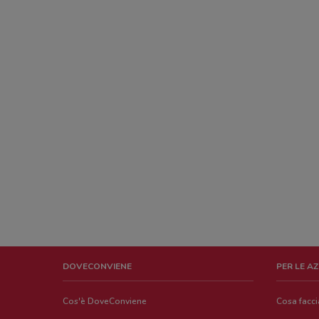
DOVECONVIENE
PER LE A
Cos'è DoveConviene
Cosa facc