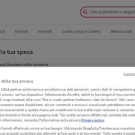
ICA
ESTATE
NOVITÀ
CURA CASA E CORPO
BRICOLAGE
 la tua spesa
ozi Eurospin nelle vicinanze
Contin
 della tua privacy
Ora
i
1014
partner archiviamo e accediamo ai dati personali, come i dati di navigazione g
ri univoci, sul tuo dispositivo. Selezionando Accetto, abiliti le tecnologie di tracciame
li scopi mostrati alla voce "Noi e i nostri partner trattiamo i dati da fornire". Nel caso 
ovessero essere disabilitate, alcuni contenuti e annunci visualizzati potrebbero non ess
re nuovamente a questo menu per modificare le tue scelte o per revocare il consenso
tra finalità in fondo alla pagina web. Tali scelte avranno effetto nel contesto del nost
 informazioni, consulta l'Informativa sulla privacy.
Privacy policy
i fornirti offerte più vicine ai tuoi bisogni: Utilizzando Shopfully/Tiendeo puoi visualizz
i tuoi acquisti quotidiani più attinenti ai tuoi gusti e al tuo mondo. Tutto questo è possi