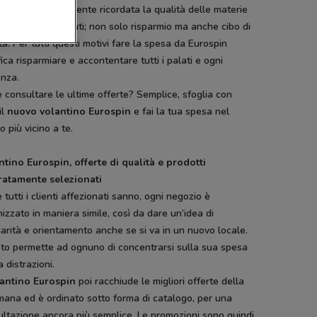
giunta, va certamente ricordata la qualità delle materie
 e dei beni venduti; non solo risparmio ma anche cibo di
tà. Per tutti questi motivi fare la spesa da Eurospin
fica risparmiare e accontentare tutti i palati e ogni
enza.
consultare le ultime offerte? Semplice, sfoglia con
il
nuovo volantino Eurospin
e fai la tua spesa nel
o più vicino a te.
ntino Eurospin, offerte di qualità e prodotti
ratamente selezionati
tutti i clienti affezionati sanno, ogni negozio è
izzato in maniera simile, così da dare un’idea di
iarità e orientamento anche se si va in un nuovo locale.
to permette ad ognuno di concentrarsi sulla sua spesa
 distrazioni.
lantino Eurospin
poi racchiude le migliori offerte della
mana ed è ordinato sotto forma di catalogo, per una
ltazione ancora più semplice. Le promozioni sono quindi