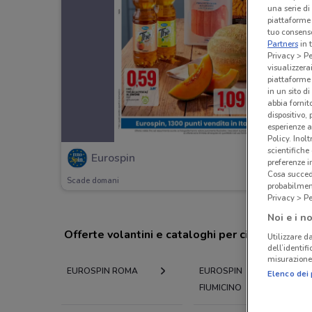
una serie di
piattaforme 
tuo consenso
Partners
in 
Privacy > Pe
visualizzera
piattaforme 
in un sito d
abbia fornit
dispositivo,
esperienze a
Policy. Inolt
scientifiche
Eurospin
preferenze 
Cosa succede
Scade domani
probabilmen
Privacy > Pe
Noi e i no
Offerte volantini e cataloghi per città nelle vi
Utilizzare da
dell’identif
misurazione 
EUROSPIN ROMA
EUROSPIN
Elenco dei 
FIUMICINO