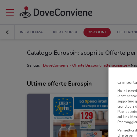
IN EVIDENZA
IPER E SUPER
DISCOUNT
ELETTRON
Catalogo Eurospin: scopri le Offerte per
Sei qui:
DoveConviene
Offerte Discount nelle vicinanze
Neg
Ci importa
Ultime offerte Eurospin
Noi e i nostr
identificato
supportino g
tecnologie d
Puoi accede
sul link Mos
Per maggiori
Permettici d
offerte per 