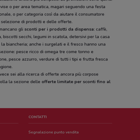
ivise o per area tematica, magari seguendo una festa
onale, o per categoria così da aiutare il consumatore
 selezione di prodotti e delle offerte.
mancano gli
sconti per i prodotti da dispensa
: caffè,
, biscotti secchi, legumi in scatola, detersivi per la casa
 la biancheria; anche i surgelati e il fresco hanno una
sezione: pesce ricco di omega tre come tonno e
ne, pesce azzurro, verdure di tutti i tipi e frutta fresca
agione.
vece sei alla ricerca di offerte ancora più corpose
olla la sezione delle
offerte limitate per sconti fino al
!
CONTATTI
Segnalazione punto vendita