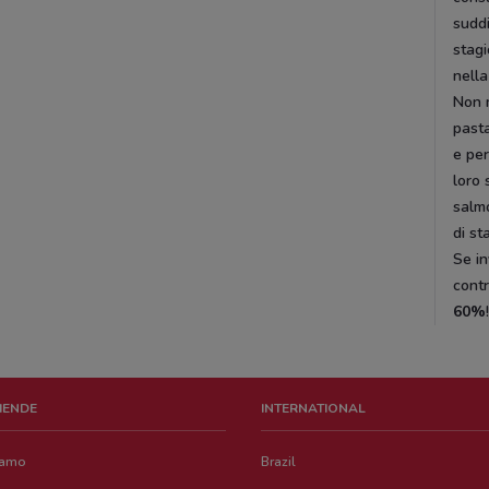
sudd
stagi
nella
Non 
pasta
e per
loro 
salmo
di st
Se in
contr
60%
ZIENDE
INTERNATIONAL
iamo
Brazil