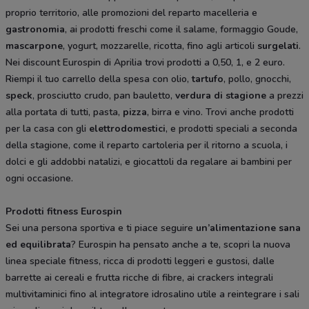
proprio territorio, alle promozioni del reparto macelleria e
gastronomia
, ai prodotti freschi come il salame, formaggio Goude,
mascarpone
, yogurt, mozzarelle, ricotta, fino agli articoli
surgelati
.
Nei discount Eurospin di Aprilia trovi prodotti a 0,50, 1, e 2 euro.
Riempi il tuo carrello della spesa con olio,
tartufo
, pollo, gnocchi,
speck
, prosciutto crudo, pan bauletto,
verdura di stagione
a prezzi
alla portata di tutti, pasta,
pizza
, birra e vino. Trovi anche prodotti
per la casa con gli
elettrodomestici
, e prodotti speciali a seconda
della stagione, come il reparto cartoleria per il ritorno a scuola, i
dolci e gli addobbi natalizi, e giocattoli da regalare ai bambini per
ogni occasione.
Prodotti fitness Eurospin
Sei una persona sportiva e ti piace seguire
un’alimentazione sana
ed equilibrata
? Eurospin ha pensato anche a te, scopri la nuova
linea speciale fitness, ricca di prodotti leggeri e gustosi, dalle
barrette ai cereali e frutta ricche di fibre, ai crackers integrali
multivitaminici fino al integratore idrosalino utile a reintegrare i sali