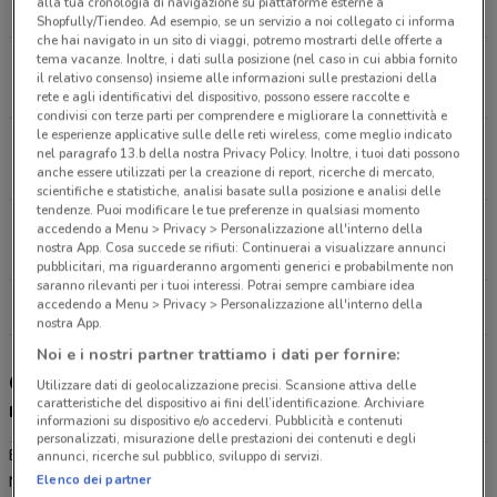
alla tua cronologia di navigazione su piattaforme esterne a
966 m
APERTO
Shopfully/Tiendeo. Ad esempio, se un servizio a noi collegato ci informa
che hai navigato in un sito di viaggi, potremo mostrarti delle offerte a
tema vacanze. Inoltre, i dati sulla posizione (nel caso in cui abbia fornito
Via Carroceto, 193 Aprilia
il relativo consenso) insieme alle informazioni sulle prestazioni della
1.1 km
APERTO
rete e agli identificativi del dispositivo, possono essere raccolte e
condivisi con terze parti per comprendere e migliorare la connettività e
le esperienze applicative sulle delle reti wireless, come meglio indicato
Via Rieti, 13 Ardea
nel paragrafo 13.b della nostra Privacy Policy. Inoltre, i tuoi dati possono
10.1 km
APERTO
anche essere utilizzati per la creazione di report, ricerche di mercato,
scientifiche e statistiche, analisi basate sulla posizione e analisi delle
tendenze. Puoi modificare le tue preferenze in qualsiasi momento
Via Del Cinema, 26 Anzio
accedendo a Menu > Privacy > Personalizzazione all'interno della
nostra App. Cosa succede se rifiuti: Continuerai a visualizzare annunci
11.9 km
APERTO
pubblicitari, ma riguarderanno argomenti generici e probabilmente non
saranno rilevanti per i tuoi interessi. Potrai sempre cambiare idea
accedendo a Menu > Privacy > Personalizzazione all'interno della
Tutti i negozi Eurospin
nostra App.
Noi e i nostri partner trattiamo i dati per fornire:
Gli sconti del nuovo volantino Eurospin e i
Utilizzare dati di geolocalizzazione precisi. Scansione attiva delle
caratteristiche del dispositivo ai fini dell’identificazione. Archiviare
negozi
informazioni su dispositivo e/o accedervi. Pubblicità e contenuti
personalizzati, misurazione delle prestazioni dei contenuti e degli
Eurospin è presente in vari punti della città: lo trovi in Via
annunci, ricerche sul pubblico, sviluppo di servizi.
Elenco dei partner
Nettunense Km 21 100 Aprilia, Via Mascagni S.N.C. Aprilia, Via