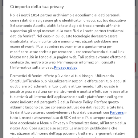
Ci importa della tua privacy
Eurospin
Noi e i nostri
1014
partner archiviamo e accediamo ai dati personali,
come i dati di navigazione gli o identificatori univoci, sul tuo dispositivo.
Scade oggi
849 m
Selezionando Accetto, abiliti le tecnologie di tracciamento affinché
supportino gli scopi mostrati alla voce "Noi e i nostri partner trattiamo i
dati da fornire". Nel caso in cui queste tecnologie dovessero essere
Porta DoveConviene sempre con te!
disabilitate, alcuni contenuti e annunci visualizzati potrebbero non
Puoi trovare le migliori offerte dei negozi vicino a te,
essere rilevanti. Puoi accedere nuovamente a questo menu per
salvarle e creare la tua lista del risparmio, comodamente
modificare le tue scelte o per revocare il consenso facendo clic sul link
dal tuo cellulare.
Mostra finalità in fondo alla pagina web. Tali scelte avranno effetto nel
contesto del nostro Sito web. Per maggiori informazioni, consulta
SCARICA L’APP
l'Informativa sulla privacy.
Privacy policy
Permettici di fornirti offerte più vicine ai tuoi bisogni: Utilizzando
Shopfully/Tiendeo puoi visualizzare inserzioni e offerte per i tuoi acquisti
quotidiani più attinenti ai tuoi gusti e al tuo mondo. Tutto questo è
possibile grazie ad una serie di strumenti e analisi effettuate in base alle
Orari e Negozi Eurospin
tue attività all'interno dell'applicazione e sulle piattaforme collegate,
come indicato nel paragrafo 2 della Privacy Policy. Per fare questo,
abbiamo bisogno del tuo consenso sull'uso dei dati raccolti a tale fine.
Via Nettunense Km 21,100 Aprilia
Se dai il tuo consenso condivideremo i tuoi dati personali con
Partners
in
tutto il mondo attraverso l’uso di SDK esterne. Puoi sempre cambiare
848 m
APERTO
idea accedendo a Menu > Privacy > Personalizzazione, all’interno della
nostra App. Cosa succede se accetti: Le inserzioni pubblicitarie che
Via Mascagni S.N.C. Aprilia
visualizzerai all'interno dell’app potranno trattare di argomenti relativi