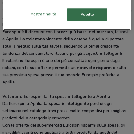
Carroceto 193 Aprilia, Via Rieti 13 Ardea, Via Del Cinema 26 Anzio,
Via Napoli Snc Genzano, Via Appia Nord 109 Cisterna Di Latina, Via
Mostra finalità
Accetto
Appia Sud 64 Velletri. Tutti i negozi sono aperti tutti i giorni dal
Lunedì alla Sabato e offrono i migliori prodotti per la tua spesa.
Eurospin
è il discount con
i prezzi più bassi nel mercato
, lo trovi
a Aprilia. La traiettoria vincente della catena è quella di portare
solo il meglio
sulla tua tavola, seguendo la ormai crescente
tendenza del consumatore italiano per gli
acquisti intelligenti.
Il volantino Eurospin è uno dei più consultati ogni giorno dagli
italiani, con le sue offerte permette un
notevole risparmio
sulla
tua prossima spesa presso il tuo negozio Eurospin preferito a
Aprilia.
Volantino Eurospin, fai la spesa intelligente a Aprilia
Da Eurospin a Aprilia
la spesa è intelligente
perché ogni
settimana nel catalogo trovi prezzi molto competitivi per i migliori
prodotti della categoria ipermercati.
Con le offerte dei supermercati Eurospin risparmi sulla spesa, gli
incredibili sconti sono applicati a tutti i prodotti, da quelli del