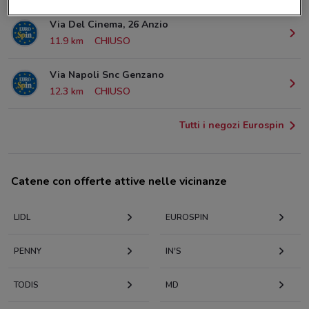
Via Del Cinema, 26 Anzio
11.9 km
CHIUSO
Via Napoli Snc Genzano
12.3 km
CHIUSO
Tutti i negozi Eurospin
Catene con offerte attive nelle vicinanze
LIDL
EUROSPIN
PENNY
IN'S
TODIS
MD