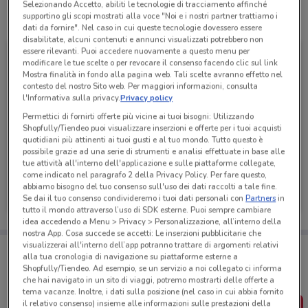
Selezionando Accetto, abiliti le tecnologie di tracciamento affinché
supportino gli scopi mostrati alla voce "Noi e i nostri partner trattiamo i
Tutte le promozioni di questo negozio
dati da fornire". Nel caso in cui queste tecnologie dovessero essere
disabilitate, alcuni contenuti e annunci visualizzati potrebbero non
essere rilevanti. Puoi accedere nuovamente a questo menu per
modificare le tue scelte o per revocare il consenso facendo clic sul link
Mostra finalità in fondo alla pagina web. Tali scelte avranno effetto nel
contesto del nostro Sito web. Per maggiori informazioni, consulta
l'Informativa sulla privacy.
Privacy policy
Permettici di fornirti offerte più vicine ai tuoi bisogni: Utilizzando
Shopfully/Tiendeo puoi visualizzare inserzioni e offerte per i tuoi acquisti
quotidiani più attinenti ai tuoi gusti e al tuo mondo. Tutto questo è
possibile grazie ad una serie di strumenti e analisi effettuate in base alle
tue attività all'interno dell'applicazione e sulle piattaforme collegate,
come indicato nel paragrafo 2 della Privacy Policy. Per fare questo,
Eurospin
abbiamo bisogno del tuo consenso sull'uso dei dati raccolti a tale fine.
Se dai il tuo consenso condivideremo i tuoi dati personali con
Partners
in
Scade domani
849 m
tutto il mondo attraverso l’uso di SDK esterne. Puoi sempre cambiare
idea accedendo a Menu > Privacy > Personalizzazione, all’interno della
nostra App. Cosa succede se accetti: Le inserzioni pubblicitarie che
visualizzerai all'interno dell’app potranno trattare di argomenti relativi
Porta DoveConviene sempre con te!
alla tua cronologia di navigazione su piattaforme esterne a
Puoi trovare le migliori offerte dei negozi vicino a te,
Shopfully/Tiendeo. Ad esempio, se un servizio a noi collegato ci informa
salvarle e creare la tua lista del risparmio, comodamente
che hai navigato in un sito di viaggi, potremo mostrarti delle offerte a
dal tuo cellulare.
tema vacanze. Inoltre, i dati sulla posizione (nel caso in cui abbia fornito
il relativo consenso) insieme alle informazioni sulle prestazioni della