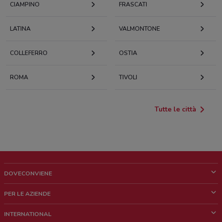
CIAMPINO
FRASCATI
LATINA
VALMONTONE
COLLEFERRO
OSTIA
ROMA
TIVOLI
Tutte le città
DOVECONVIENE
Cos'è DoveConviene
PER LE AZIENDE
Chi siamo
Cosa facciamo
INTERNATIONAL
News e media