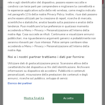
SCARICA L’APP
rete e agli identificativi del dispositivo, possono essere raccolte e
condivisi con terze parti per comprendere e migliorare la connettività e
le esperienze applicative sulle delle reti wireless, come meglio indicato
nel paragrafo 13.b della nostra Privacy Policy. Inoltre, i tuoi dati possono
Negozi Eurospin a Aprilia
anche essere utilizzati per la creazione di report, ricerche di mercato,
scientifiche e statistiche, analisi basate sulla posizione e analisi delle
tendenze. Puoi modificare le tue preferenze in qualsiasi momento
accedendo a Menu > Privacy > Personalizzazione all'interno della
nostra App. Cosa succede se rifiuti: Continuerai a visualizzare annunci
pubblicitari, ma riguarderanno argomenti generici e probabilmente non
saranno rilevanti per i tuoi interessi. Potrai sempre cambiare idea
accedendo a Menu > Privacy > Personalizzazione all'interno della
nostra App.
© MapTiler
© OpenStreetMap contributors
Noi e i nostri partner trattiamo i dati per fornire:
Via Nettunense Km 21,100 Aprilia
Utilizzare dati di geolocalizzazione precisi. Scansione attiva delle
caratteristiche del dispositivo ai fini dell’identificazione. Archiviare
848 m
CHIUSO
informazioni su dispositivo e/o accedervi. Pubblicità e contenuti
personalizzati, misurazione delle prestazioni dei contenuti e degli
annunci, ricerche sul pubblico, sviluppo di servizi.
Via Carroceto, 193 Aprilia
Elenco dei partner
1.1 km
CHIUSO
Via Rieti, 13 Ardea
Mostra finalità
Accetto
10.1 km
CHIUSO